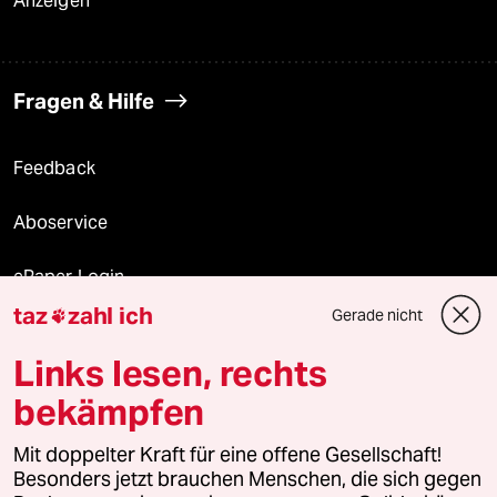
Anzeigen
Fragen & Hilfe
Feedback
Aboservice
ePaper Login
taz
zahl ich
Gerade nicht

Downloads für Abonnierende
Links lesen, rechts
bekämpfen
© 2026 taz Verlags und Vertriebs GmbH
Alle Rechte vorbehalten. Bei rechtlichen Fragen oder für Genehmigungen
Mit doppelter Kraft für eine offene Gesellschaft!
wenden Sie sich bitte an
lizenzen@taz.de
Besonders jetzt brauchen Menschen, die sich gegen