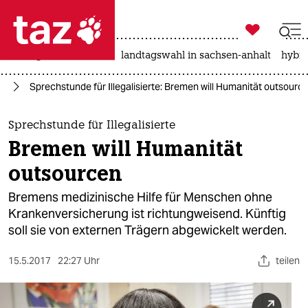

taz zahl ich
niedrigwasser
rente
landtagswahl in sachsen-anhalt
hybri

taz zahl ich
en
Sprechstunde für Illegalisierte: Bremen will Humanität outsourc
taz zahl ich
themen
Sprechstunde für Illegalisierte
Bremen will Humanität
politik
outsourcen
öko
Bremens medizinische Hilfe für Menschen ohne
Krankenversicherung ist richtungweisend. Künftig
gesellschaft
soll sie von externen Trägern abgewickelt werden.
kultur
15.5.2017
22:27 Uhr
teilen
sport