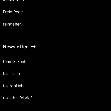
Freie Rede
reingehen
Newsletter
team zukunft
taz frisch
taz zahl ich
taz lab Infobrief