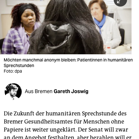
berlin
nord
wahrheit
verlag
verlag
Möchten manchmal anonym bleiben: Patientinnen in humanitären
Sprechstunden
veranstaltungen
Foto: dpa
shop
fragen & hilfe
Aus Bremen
Gareth Joswig
unterstützen
Die Zukunft der humanitären Sprechstunde des
abo
Bremer Gesundheitsamtes für Menschen ohne
genossenschaft
Papiere ist weiter ungeklärt. Der Senat will zwar
an dem Angebot festhalten, aber bezahlen will er