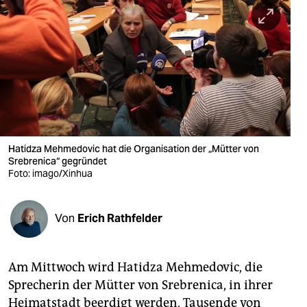
berlin
nord
wahrheit
verlag
verlag
veranstaltungen
Hatidza Mehmedovic hat die Organisation der „Mütter von
Srebrenica“ gegründet
Foto: imago/Xinhua
shop
fragen & hilfe
Von
Erich Rathfelder
unterstützen
abo
Am Mittwoch wird Hatidza Mehmedovic, die
genossenschaft
Sprecherin der Mütter von Srebrenica, in ihrer
Heimatstadt beerdigt werden. Tausende von