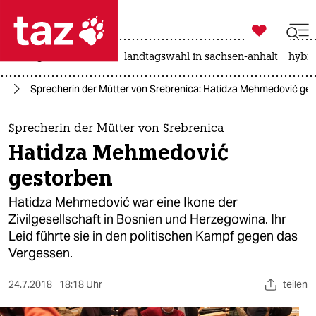

taz zahl ich
niedrigwasser
rente
landtagswahl in sachsen-anhalt
hybri

taz zahl ich
pa
Sprecherin der Mütter von Srebrenica: Hatidza Mehmedović ge
taz zahl ich
themen
Sprecherin der Mütter von Srebrenica
Hatidza Mehmedović
politik
gestorben
öko
Hatidza Mehmedović war eine Ikone der
Zivilgesellschaft in Bosnien und Herzegowina. Ihr
gesellschaft
Leid führte sie in den politischen Kampf gegen das
Vergessen.
kultur
sport
24.7.2018
18:18 Uhr
teilen