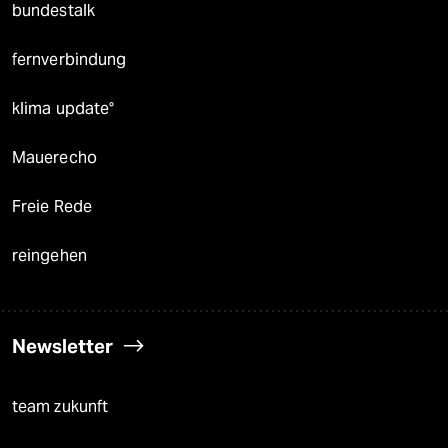
bundestalk
fernverbindung
klima update°
Mauerecho
Freie Rede
reingehen
Newsletter
team zukunft