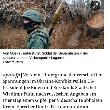
berlin
nord
wahrheit
verlag
verlag
veranstaltungen
Von Moskau unterstützt: Soldat der Separatisten in der
selbsternannten Volksrepublik Lugansk
shop
Foto: reuters
fragen & hilfe
dpa/afp
| Vor dem Hintergrund der verschärften
Spannungen im Ukraine-Konflikt
wollen US-
unterstützen
Präsident Joe Biden und Russlands Staatschef
abo
Wladimir Putin nach russischen Angaben am
Dienstag einen Gipfel per Videoschalte abhalten.
genossenschaft
Kreml-Sprecher Dmitri Peskow nannte am