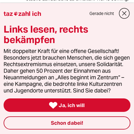
taz
zahl ich
Gerade nicht

warum_denkt_keiner_nach?
W
Links lesen, rechts
05.12.2021
,
10:39 Uhr
bekämpfen
@02854 (Profil gelöscht):
Dazu müsste die ganze Ukraine
Mit doppelter Kraft für eine offene Gesellschaft!
östlich des Dnepr erobert werden.
Besonders jetzt brauchen Menschen, die sich gegen
Das lohnt sich nicht. Dann doch
Rechtsextremismus einsetzen, unsere Solidarität.
lieber gleich das ganze Land.
Daher gehen 50 Prozent der Einnahmen aus
Unwahrscheinlich, dass Putin halbe
Neuanmeldungen an „Alles beginnt im Zentrum“ –
Sachen macht.
eine Kampagne, die bedrohte linke Kulturzentren
PS: Zur Krim gibt es längst eine
und Jugendorte unterstützt. Sind Sie dabei?
Brücke.

Ja, ich will
meistkommentiert
Schon dabei!
Krise der Demokratie