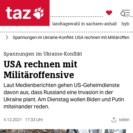

taz zahl ich
niedrigwasser
rente
landtagswahl in sachsen-anhalt
hybri

taz zahl ich
ne
Spannungen im Ukraine-Konflikt: USA rechnen mit Militäroffensi
taz zahl ich
themen
Spannungen im Ukraine-Konflikt
USA rechnen mit
politik
Militäroffensive
öko
Laut Medienberichten gehen US-Geheimdienste
davon aus, dass Russland eine Invasion in der
gesellschaft
Ukraine plant. Am Dienstag wollen Biden und Putin
miteinander reden.
kultur
sport
4.12.2021
17:33 Uhr
teilen