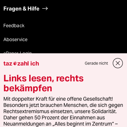
Fragen & Hilfe
Feedback
Aboservice
ePaper Login
taz
zahl ich
Gerade nicht

Downloads für Abonnierende
Links lesen, rechts
bekämpfen
© 2026 taz Verlags und Vertriebs GmbH
Alle Rechte vorbehalten. Bei rechtlichen Fragen oder für Genehmigungen
Mit doppelter Kraft für eine offene Gesellschaft!
wenden Sie sich bitte an
lizenzen@taz.de
Besonders jetzt brauchen Menschen, die sich gegen
Rechtsextremismus einsetzen, unsere Solidarität.
Daher gehen 50 Prozent der Einnahmen aus
Feedback
Redaktionsstatut
Kommune-Richtlinien
KI-
Neuanmeldungen an „Alles beginnt im Zentrum“ –