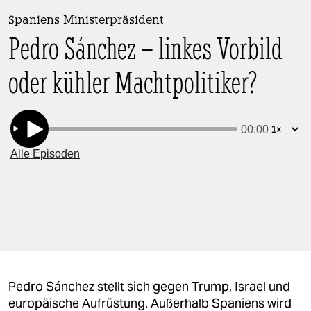
berlin
Spaniens Ministerpräsident
nord
Pedro Sánchez – linkes Vorbild
wahrheit
oder kühler Machtpolitiker?
verlag
verlag
veranstaltungen
shop
fragen & hilfe
unterstützen
abo
Pedro Sánchez stellt sich gegen Trump, Israel und
genossenschaft
europäische Aufrüstung. Außerhalb Spaniens wird