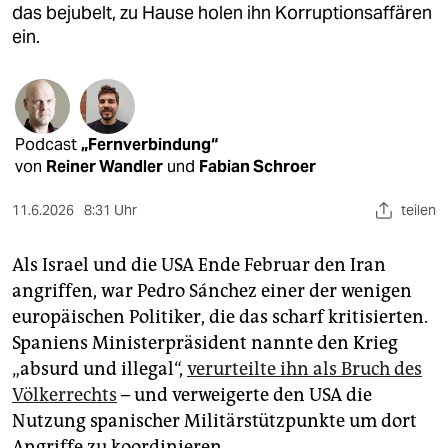
epaper login
das bejubelt, zu Hause holen ihn Korruptionsaffären
ein.
Podcast
„Fernverbindung“
von
Reiner Wandler
und
Fabian Schroer
11.6.2026
8:31 Uhr
teilen
Als Israel und die USA Ende Februar den Iran
angriffen, war Pedro Sánchez einer der wenigen
europäischen Politiker, die das scharf kritisierten.
Spaniens Ministerpräsident nannte den Krieg
„absurd und illegal“,
verurteilte ihn als Bruch des
Völkerrechts
– und verweigerte den USA die
Nutzung spanischer Militärstützpunkte um dort
Angriffe zu koordinieren.