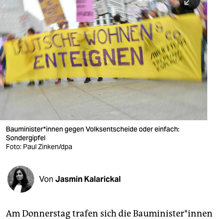
berlin
nord
wahrheit
verlag
verlag
veranstaltungen
shop
Bau­mi­nis­te­r*in­nen gegen Volksentscheide oder einfach:
Sondergipfel
fragen & hilfe
Foto: Paul Zinken/dpa
unterstützen
Von
Jasmin Kalarickal
abo
genossenschaft
Am Donnerstag trafen sich die Bau­mi­nis­te­r*in­nen