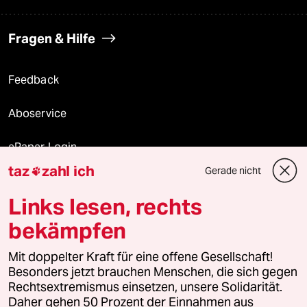
Fragen & Hilfe
Feedback
Aboservice
ePaper Login
taz
zahl ich
Gerade nicht

Downloads für Abonnierende
Links lesen, rechts
bekämpfen
© 2026 taz Verlags und Vertriebs GmbH
Mit doppelter Kraft für eine offene Gesellschaft!
Alle Rechte vorbehalten. Bei rechtlichen Fragen oder für Genehmigungen
wenden Sie sich bitte an
lizenzen@taz.de
Besonders jetzt brauchen Menschen, die sich gegen
Rechtsextremismus einsetzen, unsere Solidarität.
Daher gehen 50 Prozent der Einnahmen aus