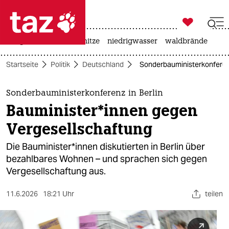

taz zahl ich
krieg in der ukraine
hitze
niedrigwasser
waldbrände

taz zahl ich
Startseite
Politik
Deutschland
Sonderbauministerkonferenz i
taz zahl ich
themen
Sonderbauministerkonferenz in Berlin
Bau­mi­nis­te­r*in­nen gegen
politik
Vergesellschaftung
öko
Die Bau­mi­nis­te­r*in­nen diskutierten in Berlin über
bezahlbares Wohnen – und sprachen sich gegen
gesellschaft
Vergesellschaftung aus.
kultur
11.6.2026
18:21 Uhr
teilen
sport