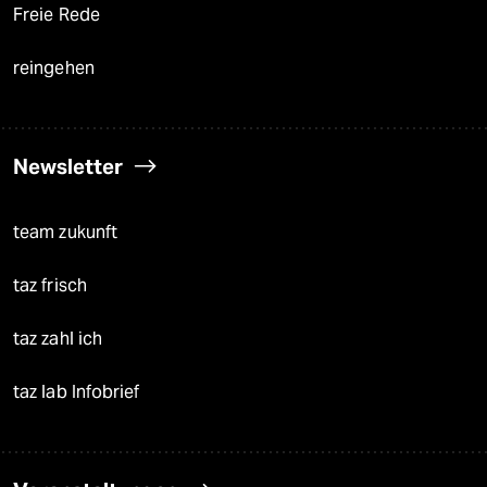
Freie Rede
reingehen
Newsletter
team zukunft
taz frisch
taz zahl ich
taz lab Infobrief