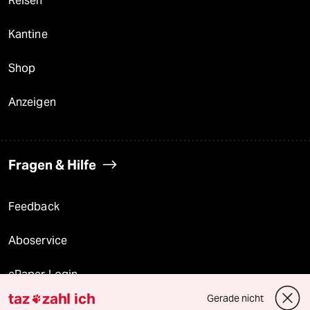
Reisen
Kantine
Shop
Anzeigen
Fragen & Hilfe
Feedback
Aboservice
ePaper Login
taz
zahl ich
Gerade nicht

Downloads für Abonnierende