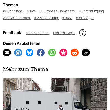
Themen
#Flüchtlinge
#NRW
#European Homecare
#Unterbringung
von Geflüchteten
#Misshandlung
#DRK
#Ralf Jäger
Feedback
Kommentieren
Fehlerhinweis
Diesen Artikel teilen
Mehr zum Thema