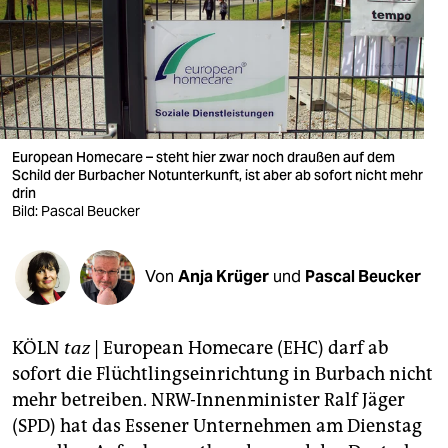
berlin
nord
wahrheit
verlag
European Homecare – steht hier zwar noch draußen auf dem
Schild der Burbacher Notunterkunft, ist aber ab sofort nicht mehr
verlag
drin
Bild: Pascal Beucker
veranstaltungen
shop
Von
Anja Krüger
und
Pascal Beucker
fragen & hilfe
unterstützen
KÖLN
taz
| European Homecare (EHC) darf ab
sofort die Flüchtlingseinrichtung in Burbach nicht
abo
mehr betreiben. NRW-Innenminister Ralf Jäger
genossenschaft
(SPD) hat das Essener Unternehmen am Dienstag