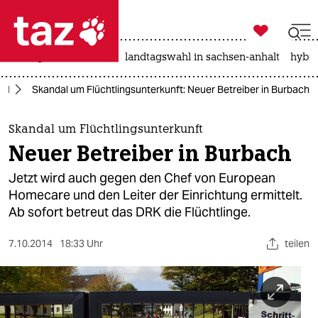

taz zahl ich
niedrigwasser
rente
landtagswahl in sachsen-anhalt
hybri

taz zahl ich
nd
Skandal um Flüchtlingsunterkunft: Neuer Betreiber in Burbach
taz zahl ich
themen
Skandal um Flüchtlingsunterkunft
Neuer Betreiber in Burbach
politik
Jetzt wird auch gegen den Chef von European
öko
Homecare und den Leiter der Einrichtung ermittelt.
Ab sofort betreut das DRK die Flüchtlinge.
gesellschaft
7.10.2014
18:33 Uhr
teilen
kultur
sport