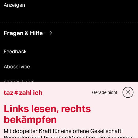
Anzeigen
Fragen & Hilfe
Feedback
Aboservice
ePaper Login
taz
zahl ich
Gerade nicht

Downloads für Abonnierende
Links lesen, rechts
bekämpfen
© 2026 taz Verlags und Vertriebs GmbH
Alle Rechte vorbehalten. Bei rechtlichen Fragen oder für Genehmigungen
Mit doppelter Kraft für eine offene Gesellschaft!
wenden Sie sich bitte an
lizenzen@taz.de