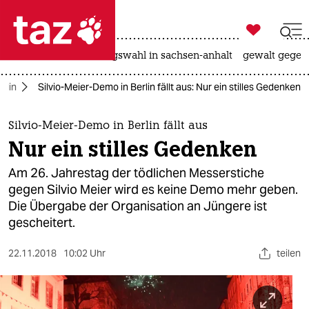

taz zahl ich
hitze
surfen
landtagswahl in sachsen-anhalt
gewalt gegen

taz zahl ich
rlin
Silvio-Meier-Demo in Berlin fällt aus: Nur ein stilles Gedenken
taz zahl ich
themen
Silvio-Meier-Demo in Berlin fällt aus
Nur ein stilles Gedenken
politik
Am 26. Jahrestag der tödlichen Messerstiche
öko
gegen Silvio Meier wird es keine Demo mehr geben.
Die Übergabe der Organisation an Jüngere ist
gesellschaft
gescheitert.
kultur
22.11.2018
10:02 Uhr
teilen
sport