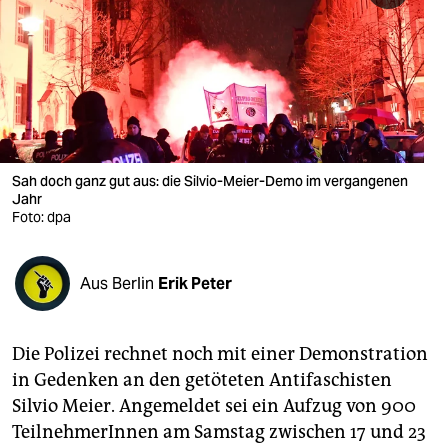
berlin
nord
wahrheit
verlag
verlag
Sah doch ganz gut aus: die Silvio-Meier-Demo im vergangenen
Jahr
veranstaltungen
Foto: dpa
shop
Aus Berlin
Erik Peter
fragen & hilfe
unterstützen
Die Polizei rechnet noch mit einer Demonstration
abo
in Gedenken an den getöteten Antifaschisten
Silvio Meier. Angemeldet sei ein Aufzug von 900
genossenschaft
TeilnehmerInnen am Samstag zwischen 17 und 23