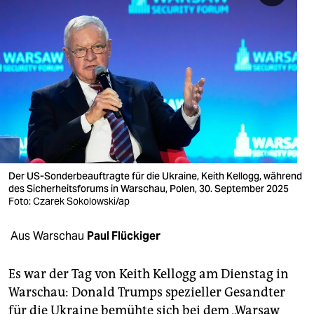
berlin
nord
wahrheit
verlag
verlag
veranstaltungen
Der US-Sonderbeauftragte für die Ukraine, Keith Kellogg, während
shop
des Sicherheitsforums in Warschau, Polen, 30. September 2025
Foto: Czarek Sokolowski/ap
fragen & hilfe
unterstützen
Aus Warschau
Paul Flückiger
abo
Es war der Tag von Keith Kellogg am Dienstag in
genossenschaft
Warschau: Donald Trumps spezieller Gesandter
für die Ukraine bemühte sich bei dem „Warsaw