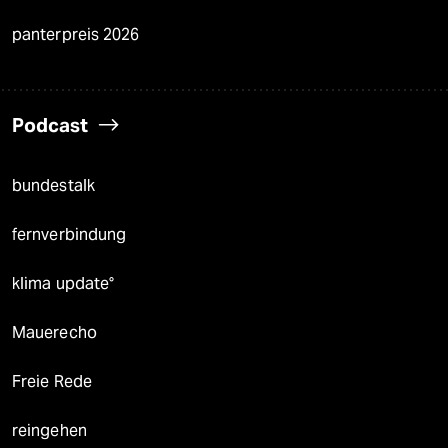
panterpreis 2026
Podcast
bundestalk
fernverbindung
klima update°
Mauerecho
Freie Rede
reingehen