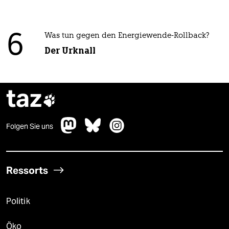
6
Was tun gegen den Energiewende-Rollback?
Der Urknall
taz

Folgen Sie uns
Ressorts
Politik
Öko