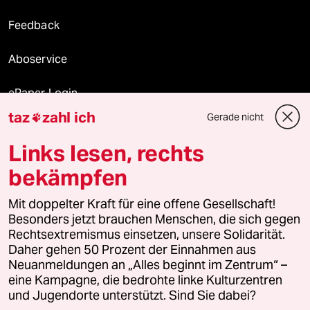
Feedback
Aboservice
ePaper Login
taz
zahl ich
Gerade nicht

Downloads für Abonnierende
Links lesen, rechts
bekämpfen
© 2026 taz Verlags und Vertriebs GmbH
Mit doppelter Kraft für eine offene Gesellschaft!
Alle Rechte vorbehalten. Bei rechtlichen Fragen oder für Genehmigungen
wenden Sie sich bitte an
lizenzen@taz.de
Besonders jetzt brauchen Menschen, die sich gegen
Rechtsextremismus einsetzen, unsere Solidarität.
Daher gehen 50 Prozent der Einnahmen aus
Feedback
Redaktionsstatut
Kommune-Richtlinien
KI-
Neuanmeldungen an „Alles beginnt im Zentrum“ –
eine Kampagne, die bedrohte linke Kulturzentren
Leitlinie
Informant
Datenschutz
Impressum
AGB
und Jugendorte unterstützt. Sind Sie dabei?