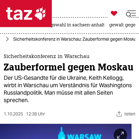

taz zahl ich
hitze
surfen
landtagswahl in sachsen-anhalt
gewalt gegen

taz zahl ich
pa
Sicherheitskonferenz in Warschau: Zauberformel gegen Moskau
taz zahl ich
themen
Sicherheitskonferenz in Warschau
Zauberformel gegen Moskau
politik
Der US-Gesandte für die Ukraine, Keith Kellogg,
öko
wirbt in Warschau um Verständnis für Washingtons
Russlandpolitik. Man müsse mit allen Seiten
gesellschaft
sprechen.
kultur
1.10.2025
12:38 Uhr
teilen
sport