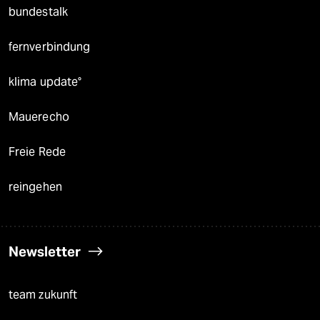
bundestalk
fernverbindung
klima update°
Mauerecho
Freie Rede
reingehen
Newsletter
team zukunft