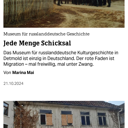
berlin
nord
wahrheit
Museum für russlanddeutsche Geschichte
verlag
Jede Menge Schicksal
verlag
Das Museum für russlanddeutsche Kulturgeschichte in
Detmold ist einzig in Deutschland. Der rote Faden ist
veranstaltungen
Migration – mal freiwillig, mal unter Zwang.
shop
Von
Marina Mai
fragen & hilfe
21.10.2024
unterstützen
abo
genossenschaft