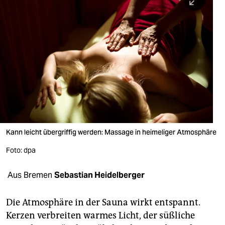
berlin
nord
wahrheit
verlag
verlag
veranstaltungen
shop
Kann leicht übergriffig werden: Massage in heimeliger Atmosphäre
fragen & hilfe
Foto: dpa
unterstützen
Aus Bremen
Sebastian Heidelberger
abo
Die Atmosphäre in der Sauna wirkt entspannt.
genossenschaft
Kerzen verbreiten warmes Licht, der süßliche