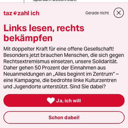
Küchenpsychologisch unfundiert
taz
zahl ich
Gerade nicht

denke ich aber, dass sich das
Geschehen für die Frauen aus einer
Links lesen, rechts
asymmetrischen und zunehmend
bekämpfen
ambivalenten Situation entwickelte.
Mit doppelter Kraft für eine offene Gesellschaft!
Zunächst die positive
Besonders jetzt brauchen Menschen, die sich gegen
Erwartungshaltung, etwas besonders
Rechtsextremismus einsetzen, unsere Solidarität.
Positives, spirituell Erhebendes zu
Daher gehen 50 Prozent der Einnahmen aus
erleben. Dann das Massage-Setting,
Neuanmeldungen an „Alles beginnt im Zentrum“ –
ganz auf Entspannung und Passivität
eine Kampagne, die bedrohte linke Kulturzentren
ausgelegt. Der Masseur als aktiver
und Jugendorte unterstützt. Sind Sie dabei?
Experte, in dessen Hände man sich
vertrauensvoll begibt.

Ja, ich will
Für ihn ist damit ein Aktionsfeld
bereitet, in dem die Frau über eine
Schon dabei!
hohe Schwelle hinweg muss, um
wieder zur Augenhöhe mit ihm