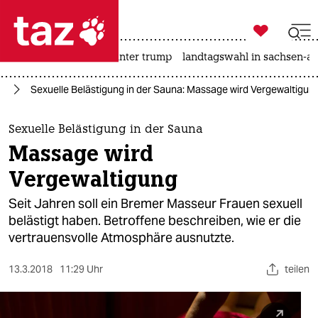

taz zahl ich
nahost-konflikt
usa unter trump
landtagswahl in sachsen-an

taz zahl ich
rd
Sexuelle Belästigung in der Sauna: Massage wird Vergewaltigun
taz zahl ich
themen
Sexuelle Belästigung in der Sauna
Massage wird
politik
Vergewaltigung
öko
Seit Jahren soll ein Bremer Masseur Frauen sexuell
belästigt haben. Betroffene beschreiben, wie er die
gesellschaft
vertrauensvolle Atmosphäre ausnutzte.
kultur
13.3.2018
11:29 Uhr
teilen
sport