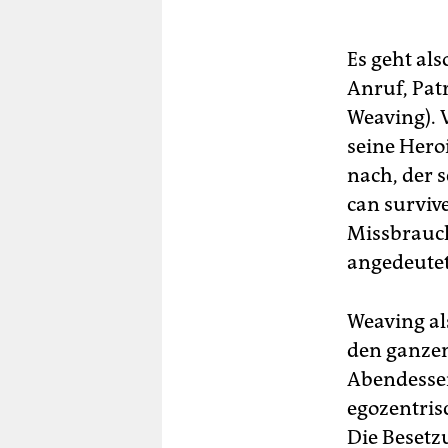
Es geht als
Anruf, Pat
Weaving). 
seine Hero
nach, der s
can surviv
Missbrauch
angedeutet
Weaving al
den ganzen
Abendessen
egozentris
Die Besetzu