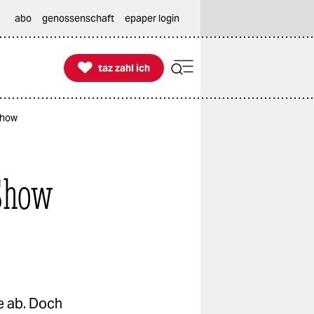
abo
genossenschaft
epaper login

taz zahl ich
taz zahl ich
Show
Show
e ab. Doch