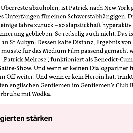
Überreste abzuholen, ist Patrick nach New York g
tes Unterfangen für einen Schwerstabhängigen. D
 einige Jahre zurück – so slapstickhaft hyperaktiv 
innerung geblieben. So redselig auch nicht. Das i
t an St Aubyn: Dessen kalte Distanz, Ergebnis von
 musste für das Medium Film passend gemacht w
, „Patrick Melrose“, funktioniert als Benedict-Cu
tire-Show. Und wenn er keinen Dialogpartner ha
m Off weiter. Und wenn er kein Heroin hat, trinkt
rten englischen Gentle­men im Gentlemen’s Club 
erbrühe mit Wodka.
gierten stärken