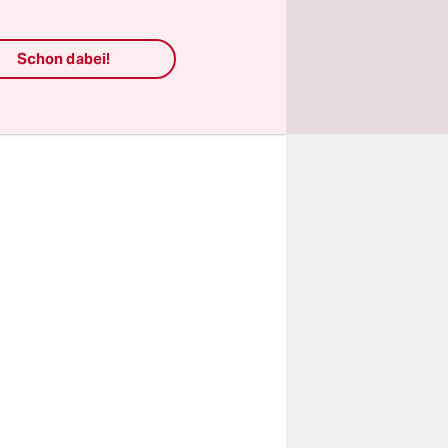
. In
s solchen
Schon dabei!
e sollte