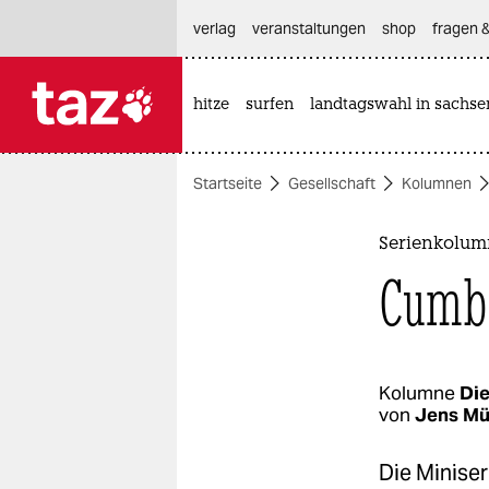
hautnavigation anspringen
hauptinhalt anspringen
footer anspringen
verlag
veranstaltungen
shop
fragen &
hitze
surfen
landtagswahl in sachse

taz zahl ich
taz zahl ich
Startseite
Gesellschaft
Kolumnen
themen
politik
Serienkolum
Cumbe
öko
gesellschaft
kultur
Kolumne
Die
von
Jens Mü
sport
Die Miniser