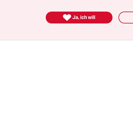
n seine Überlegenheit vorzuführen, gilt als genial
hältnisse“ ist Patrick ein fünfjähriger Knabe. Al

Ja, ich will
 Cumberbatch kaum besetzen, und die erste Folg
t ohne den Star auskommen müssen.