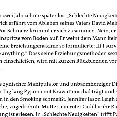
o zwei Jahrzehnte später los, „Schlechte Neuigkeit
rick erfährt vom Ableben seines Vaters David Me
Vor Schmerz krümmt er sich zusammen. Nein, er
inspritze vom Boden auf. Er weint dem Mann kei
eine Erziehungsmaxime so formulierte: „If I survi
e anything.“ Dass seine Erziehungsmethoden sex
 einschließen, wird mit kurzen Rückblenden vor
.
s zynischer Manipulator und unbarmherziger Dik
 Tag lang Pyjama mit Krawattenschal trägt und 
 in den Smoking schmeißt. Jennifer Jason Leigh a
che, zugedröhnte Mutter, ein roter Cadillac ihr R
ng ist erlesen. In „Schlechte Neuigkeiten“ trifft P