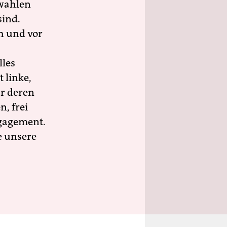
wahlen
sind.
h und vor
lles
 linke,
ür deren
n, frei
ngagement.
e unsere