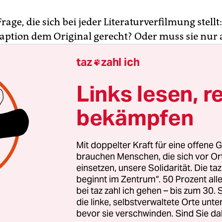
Frage, die sich bei jeder Literaturverfilmung stellt
aption dem Original gerecht? Oder muss sie nur a
lm bestehen können? Zum Beispiel die Adaption d
taz
zahl ich

afischen
„Patrick Melrose“-Romane von Edward S
Autor schlaglichtartig aus seinem Leben als Ang
Links lesen, r
chen Hochadels erzählt, von der Kindheit bis zu e
.
bekämpfen
 einstündige Miniserien-Folgen für fünf Romane.
Mit doppelter Kraft für eine offene G
en Showtime/Sky den Deutschen Edward Berger
brauchen Menschen, die sich vor O
nd 83“) engagiert. Die Serie stellt „Schöne Verhäl
einsetzen, unsere Solidarität. Die ta
beginnt im Zentrum“. 50 Prozent a
on „Schlechte Neuigkeiten“ an den Anfang. Der Gr
bei taz zahl ich gehen – bis zum 30
lich: Benedict Cumberbatch.
Seine Sherlock-Inter
die linke, selbstverwaltete Orte unte
tischen englischen Snobs, dessen Lieblingsbeschä
bevor sie verschwinden. Sind Sie da