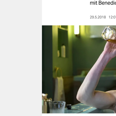
berlin
mit Benedi
nord
29.5.2018
12:0
wahrheit
verlag
verlag
veranstaltungen
shop
fragen & hilfe
unterstützen
abo
genossenschaft