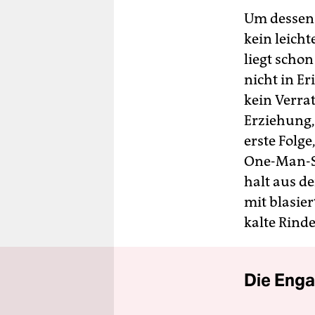
Um dessen 
kein leich
liegt schon
nicht in Er
kein Verra
Erziehung,
erste Folge
One-Man-Sa
halt aus de
mit blasie
kalte Rind
Die Enga