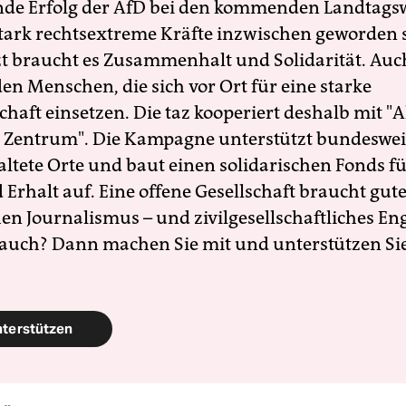
nde Erfolg der AfD bei den kommenden Landtags
 stark rechtsextreme Kräfte inzwischen geworden 
zt braucht es Zusammenhalt und Solidarität. Auc
en Menschen, die sich vor Ort für eine starke
schaft einsetzen. Die taz kooperiert deshalb mit "A
 Zentrum". Die Kampagne unterstützt bundesweit
altete Orte und baut einen solidarischen Fonds f
Erhalt auf. Eine offene Gesellschaft braucht gute
en Journalismus – und zivilgesellschaftliches E
 auch? Dann machen Sie mit und unterstützen Si
nterstützen