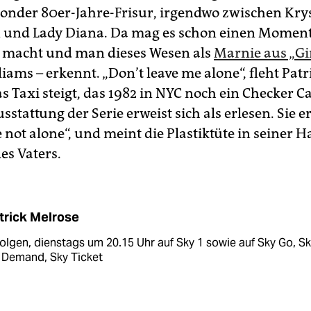
londer 80er-Jahre-Frisur, irgendwo zwischen Krys
 und Lady Diana. Da mag es schon einen Momen
ck macht und man dieses Wesen als
Marnie aus „Gi
liams – erkennt. „Don’t leave me alone“, fleht Patri
das Taxi steigt, das 1982 in NYC noch ein Checker C
sstattung der Serie erweist sich als erlesen. Sie e
 not alone“, und meint die Plastiktüte in seiner H
es Vaters.
trick Melrose
olgen, dienstags um 20.15 Uhr auf Sky 1 sowie auf Sky Go, S
 Demand, Sky Ticket