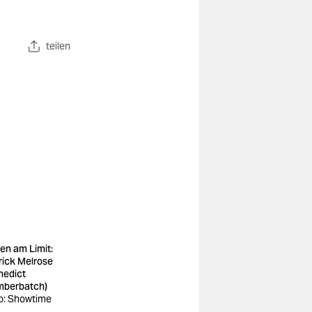
teilen
en am Limit:
rick Melrose
nedict
berbatch)
o: Showtime