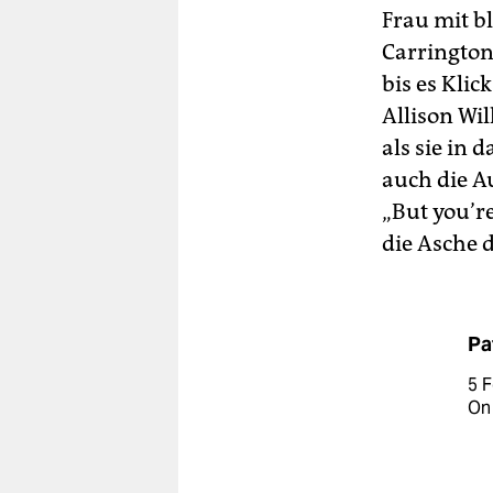
Frau mit b
Carrington
bis es Kli
Allison Wil
als sie in 
auch die Au
„But you’re
die Asche d
Pa
5 F
On