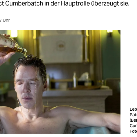
ct Cumberbatch in der Hauptrolle überzeugt sie.
7 Uhr
Leb
Pat
(Be
Cum
Fot