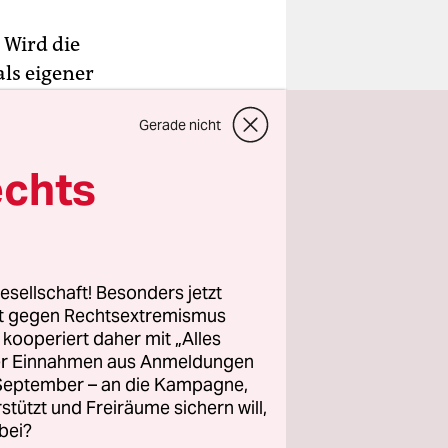
: Wird die
ls eigener
er fünf
Gerade nicht
t Aubyn
, in
ehöriger
echts
igenen
 Für die
esellschaft! Besonders jetzt
rt gegen Rechtsextremismus
tnisse“
z kooperiert daher mit „Alles
ller Einnahmen aus Anmeldungen
und ist
. September – an die Kampagne,
pretation
rstützt und Freiräume sichern will,
ftigung es
bei?