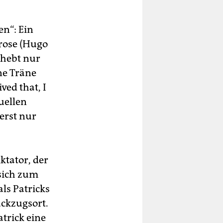
en“: Ein
lrose (Hugo
 hebt nur
ne Träne
ved that, I
uellen
erst nur
tator, der
sich zum
ls Patricks
ückzugsort.
atrick eine