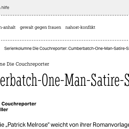
 hilfe
n-anhalt
gewalt gegen frauen
nahost-konflikt
Serienkolumne Die Couchreporter: Cumberbatch-One-Man-Satire-
ne Die Couchreporter
rbatch-One-Man-Satire-
 Couchreporter
ller
ie „Patrick Melrose“ weicht von ihrer Romanvorlag