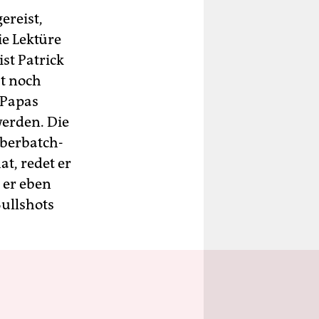
ereist,
ie Lektüre
ist Patrick
st noch
 Papas
erden. Die
mberbatch-
t, redet er
 er eben
Bullshots