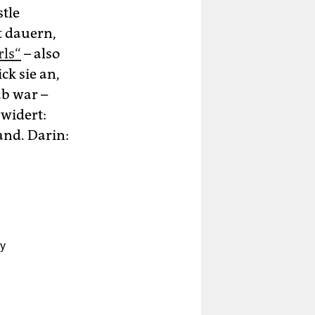
tle
t dauern,
rls“
– also
ck sie an,
ab war –
rwidert:
and. Darin:
ky