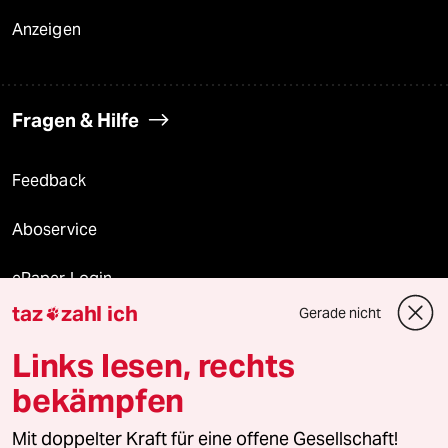
Anzeigen
Fragen & Hilfe
Feedback
Aboservice
ePaper Login
taz
zahl ich
Gerade nicht

Downloads für Abonnierende
Links lesen, rechts
bekämpfen
© 2026 taz Verlags und Vertriebs GmbH
Alle Rechte vorbehalten. Bei rechtlichen Fragen oder für Genehmigungen
Mit doppelter Kraft für eine offene Gesellschaft!