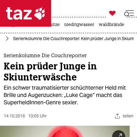

taz zahl ich
krieg in der ukraine
hitze
niedrigwasser
waldbrände

taz zahl ich
en
Serienkolumne Die Couchreporter: Kein prüder Junge in Skiunt
taz zahl ich
themen
Serienkolumne Die Couchreporter
Kein prüder Junge in
politik
Skiunterwäsche
öko
Ein schwer traumatisierter schüchterner Held mit
Brille und Augenzucken: „Luke Cage“ macht das
gesellschaft
SuperheldInnen-Genre sexier.
kultur
14.10.2016
10:05 Uhr
teilen
sport