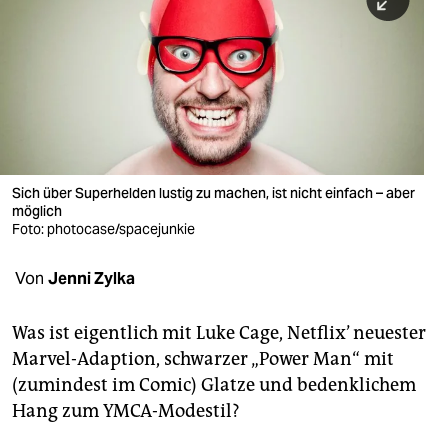
berlin
nord
wahrheit
verlag
verlag
Sich über Superhelden lustig zu machen, ist nicht einfach – aber
möglich
veranstaltungen
Foto: photocase/spacejunkie
shop
Von
Jenni Zylka
fragen & hilfe
unterstützen
Was ist eigentlich mit Luke Cage, Netflix’ neuester
Marvel-Adaption, schwarzer „Power Man“ mit
abo
(zumindest im Comic) Glatze und bedenklichem
Hang zum YMCA-Modestil?
genossenschaft