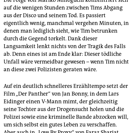
Die Folge von Mariko Minoguchi konzentriert sich
auf die wenigen Stunden zwischen Tims Abgang
aus der Disco und seinem Tod. Es passiert
eigentlich wenig, manchmal vergehen Minuten, in
denen man lediglich sieht, wie Tim betrunken
durch die Gegend torkelt. Dank dieser
Langsamkeit lenkt nichts von der Tragik des Falls
ab. Denn eines ist am Ende klar: Dieser tödliche
Unfall wäre vermeidbar gewesen – wenn Tim nicht
an diese zwei Polizisten geraten wäre.
Auf ein deutlich schnelleres Erzähltempo setzt der
Film „Der Panther“ von Jan Bonny, in dem Lars
Eidinger einen V-Mann mimt, der gleichzeitig
seine Tochter aus der Drogensucht holen und die
Polizei sowie eine kriminelle Bande abzocken will,
um sich selbst ein gutes Leben zu verschaffen.
Aber auch in „Love By Proxy“ von Faraz Shariat