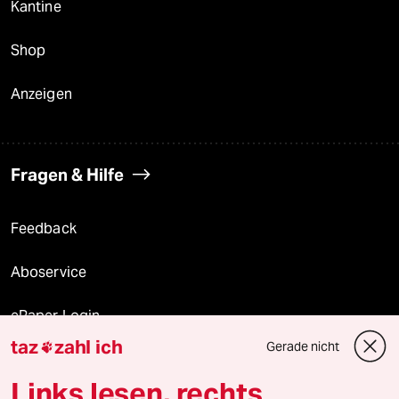
Kantine
Shop
Anzeigen
Fragen & Hilfe
Feedback
Aboservice
ePaper Login
taz
zahl ich
Gerade nicht

Downloads für Abonnierende
Links lesen, rechts