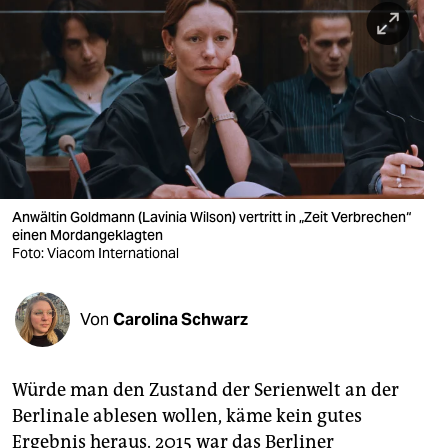
berlin
nord
wahrheit
verlag
verlag
veranstaltungen
Anwältin Goldmann (Lavinia Wilson) vertritt in „Zeit Verbrechen“
einen Mordangeklagten
shop
Foto: Viacom International
fragen & hilfe
Von
Carolina Schwarz
unterstützen
abo
Würde man den Zustand der Serienwelt an der
genossenschaft
Berlinale ablesen wollen, käme kein gutes
Ergebnis heraus. 2015 war das Berliner