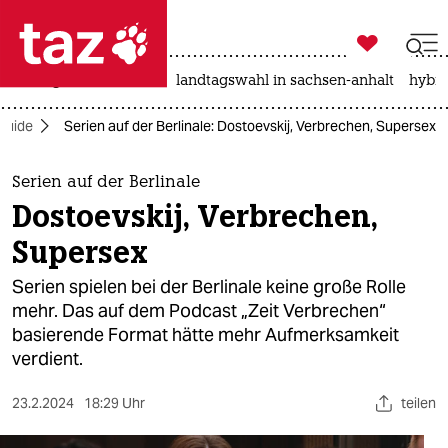

taz zahl ich
niedrigwasser
rente
landtagswahl in sachsen-anhalt
hybri

taz zahl ich
Guide
Serien auf der Berlinale: Dostoevskij, Verbrechen, Supersex
taz zahl ich
themen
Serien auf der Berlinale
Dostoevskij, Verbrechen,
politik
Supersex
öko
Serien spielen bei der Berlinale keine große Rolle
mehr. Das auf dem Podcast „Zeit Verbrechen“
gesellschaft
basierende Format hätte mehr Aufmerksamkeit
verdient.
kultur
sport
23.2.2024
18:29 Uhr
teilen