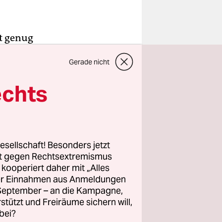
ft genug
So fiebert
Gerade nicht
wenn ein
r. Wenn es
echts
die
 selten
esellschaft! Besonders jetzt
t wie die
rt gegen Rechtsextremismus
-
z kooperiert daher mit „Alles
ller Einnahmen aus Anmeldungen
. September – an die Kampagne,
rstützt und Freiräume sichern will,
bei?