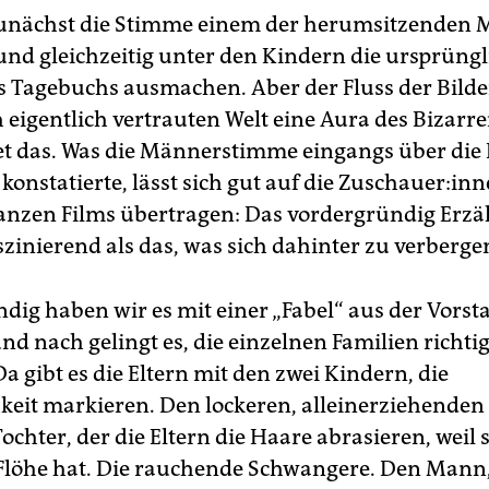
zunächst die Stimme einem der herumsitzenden
nd gleichzeitig unter den Kindern die ursprüngl
s Tagebuchs ausmachen. Aber der Fluss der Bilde
 eigentlich vertrauten Welt eine Aura des Bizarre
t das. Was die Männerstimme eingangs über die 
onstatierte, lässt sich gut auf die Zu­schaue­r:in­ne
anzen Films übertragen: Das vordergründig Erzäh
zinierend als das, was sich dahinter zu verberge
dig haben wir es mit einer „Fabel“ aus der Vorsta
nd nach gelingt es, die einzelnen Familien richti
Da gibt es die Eltern mit den zwei Kindern, die
hkeit markieren. Den lockeren, alleinerziehenden
ochter, der die Eltern die Haare abrasieren, weil s
Flöhe hat. Die rauchende Schwangere. Den Mann,