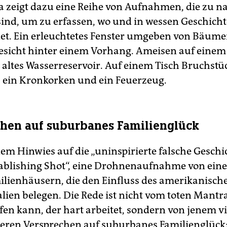
 zeigt dazu eine Reihe von Aufnahmen, die zu na
t sind, um zu erfassen, wo und in wessen Geschich
det. Ein erleuchtetes Fenster umgeben von Bäume
icht hinter einem Vorhang. Ameisen auf einem
 altes Wasserreservoir. Auf einem Tisch Bruchstü
, ein Kronkorken und ein Feuerzeug.
hen auf suburbanes Familienglück
em Hinwies auf die „uninspirierte falsche Geschi
tablishing Shot“, eine Drohnenaufnahme von ein
ilienhäusern, die den Einfluss des amerikanisc
alien belegen. Die Rede ist nicht vom toten Mantra
fen kann, der hart arbeitet, sondern von jenem vi
eren Versprechen auf suburbanes Familienglüc