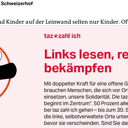
 Schweizerhof
nd Kinder auf der Leinwand selten nur Kinder. O
nen eine regelrecht erpresserische Wirkung aus. 
taz
zahl ich

­schaue­r:in zwar auch mit James Bond mit, aber 
iert und gefährdet ist, steigt der Puls noch höhe
Links lesen, r
ht, das Kind, entspannen sich selbst diejenigen, 
bekämpfen
inkte weit von sich weisen würden.
d wandelnde Emotionalisierungsmaschinen – und
Mit doppelter Kraft für eine offene G
sie so hinterhältig, fast schon bösartig eingesetz
brauchen Menschen, die sich vor O
iano und Fabio D’Innocenzo in ihrem Berlinale
einsetzen, unsere Solidarität. Die ta
beginnt im Zentrum“. 50 Prozent a
sbeitrag „Bad Tales (Favolacce)“ von 2020
.
bei taz zahl ich gehen – bis zum 30
die linke, selbstverwaltete Orte unte
bevor sie verschwinden. Sind Sie da