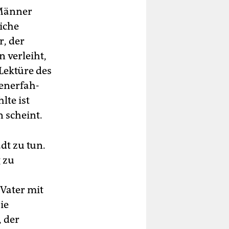
 Männer
iche
r, der
n verleiht,
Lektüre des
n­er­fah­
lte ist
n scheint.
dt zu tun.
g zu
 Vater mit
ie
 der