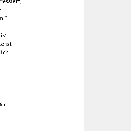
ressiert,
e
n.“
ist
e ist
lich
in.