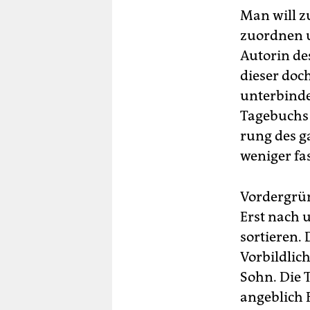
Man will 
zuordnen u
Autorin de
dieser doch
unterbinde
Tagebuchs k
rung des g
weniger fas
Vordergrün
Erst nach u
sortieren. 
Vorbildlic
Sohn. Die T
angeblich 