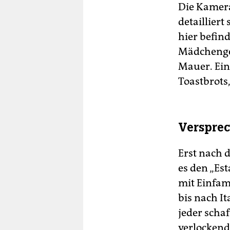
Die Kamera
detaillier
hier befin
Mädchenges
Mauer. Ein
Toastbrots
Versprec
Erst nach d
es den „Es
mit Einfam
bis nach It
jeder schaf
verlockend