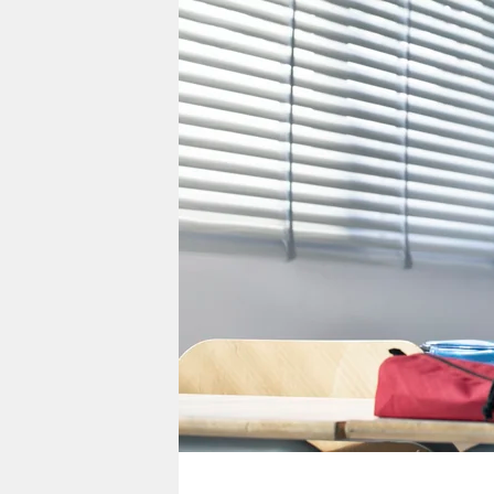
berlin
nord
wahrheit
verlag
verlag
veranstaltungen
shop
fragen & hilfe
unterstützen
abo
genossenschaft