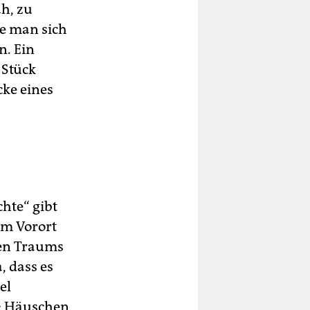
h, zu
te man sich
n. Ein
 Stück
cke eines
chte“ gibt
em Vorort
hen Traums
, dass es
el
k: Häuschen