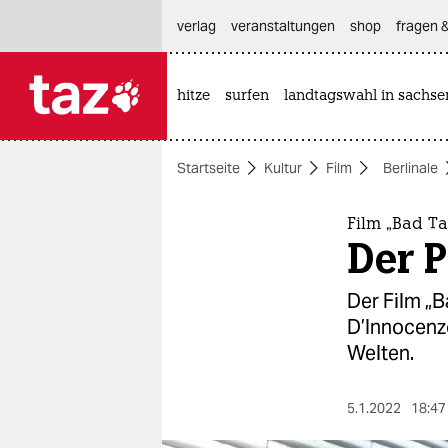
hautnavigation anspringen
hauptinhalt anspringen
footer anspringen
verlag
veranstaltungen
shop
fragen &
hitze
surfen
landtagswahl in sachse

taz zahl ich
taz zahl ich
Startseite
Kultur
Film
Berlinale
themen
politik
Film „Bad Ta
Der P
öko
Der Film „
gesellschaft
D’Innocenz
Welten.
kultur
sport
5.1.2022
18:47