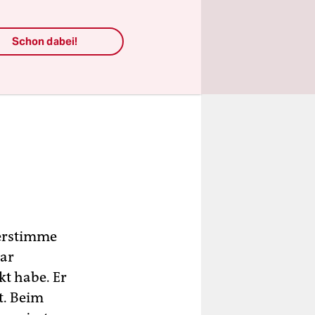
Schon dabei!
nerstimme
aar
kt habe. Er
t. Beim