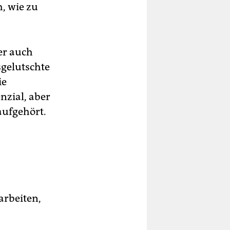
h, wie zu
der auch
sgelutschte
ie
nzial, aber
aufgehört.
arbeiten,