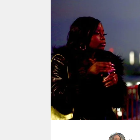
berlin
nord
wahrheit
verlag
verlag
veranstaltungen
shop
fragen & hilfe
unterstützen
abo
genossenschaft