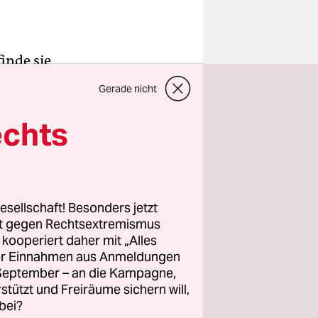
inde sie
nem langen
Gerade nicht
 muss also
rne
so lustig
echts
nd wie
isten
esellschaft! Besonders jetzt
rt gegen Rechtsextremismus
rbeitet.
z kooperiert daher mit „Alles
n Candice
ller Einnahmen aus Anmeldungen
. September – an die Kampagne,
rstützt und Freiräume sichern will,
bei?