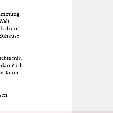
Stimmung,
Welt
l ich am
r Zuhause
schte mir,
 damit ich
be. Kann
sen.