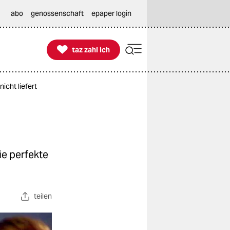
abo
genossenschaft
epaper login

taz zahl ich
taz zahl ich
icht liefert
ie perfekte
teilen