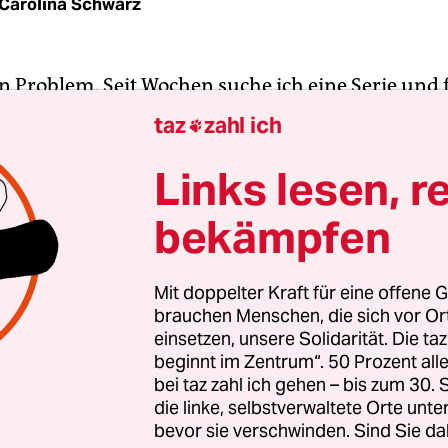
Carolina Schwarz
n Problem. Seit Wochen suche ich eine Serie und f
st keine bestimmte, sondern eine, die ich nach ei
taz
zahl ich

erschöpft auf meiner Couch angucken kann. Sie
ömmlich sein und trotzdem Anspruch haben. Ge
Links lesen, r
ure“
, so quirky wie „Flea­bag“ oder
so herzerwärme
bekämpfen
Suche habe ich die „Was Ihnen gefallen könnte“-L
Mit doppelter Kraft für eine offene G
brauchen Menschen, die sich vor O
Strea­ming­anbieter, Google und ChatGPT durchgea
einsetzen, unsere Solidarität. Die ta
Ergebnis war die britische Miniserie „Queenie“ vo
beginnt im Zentrum“. 50 Prozent a
iam.
bei taz zahl ich gehen – bis zum 30
die linke, selbstverwaltete Orte unte
bevor sie verschwinden. Sind Sie da