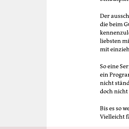
Der aussch
die beim G
kennenzule
liebsten m
mit einzie
So eine Ser
ein Progra
nicht stän
doch nicht 
Bis es so w
Vielleicht 