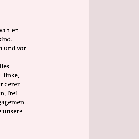
wahlen
sind.
h und vor
lles
 linke,
ür deren
n, frei
ngagement.
e unsere