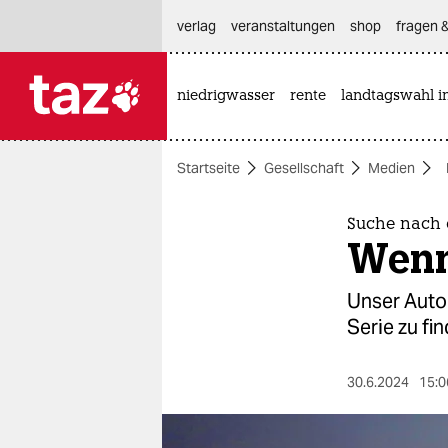
hautnavigation anspringen
hauptinhalt anspringen
footer anspringen
verlag
veranstaltungen
shop
fragen &
niedrigwasser
rente
landtagswahl i

taz zahl ich
taz zahl ich
Startseite
Gesellschaft
Medien
themen
politik
Suche nach d
Wenn 
öko
Unser Autor
gesellschaft
Serie zu fi
kultur
30.6.2024
15:0
sport