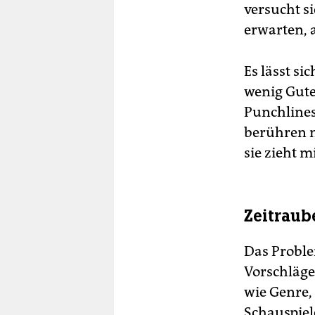
versucht si
erwarten, a
Es lässt si
wenig Gute
Punchlines
berühren m
sie zieht m
Zeitraub
Das Proble
Vorschläge
wie Genre,
Schauspiel