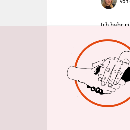
Von
epaper login
Ich habe ei
nicht. Es i
Sommertag 
leicht bek
wie „Insec
„Love“
.
Für meine 
jeglicher 
Das erste 
Carty-Will