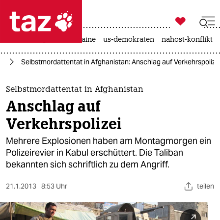

taz zahl ich
hitze
krieg in der ukraine
us-demokraten
nahost-konflikt

taz zahl ich
st
Selbstmordattentat in Afghanistan: Anschlag auf Verkehrspolize
taz zahl ich
themen
Selbstmordattentat in Afghanistan
Anschlag auf
politik
Verkehrspolizei
öko
Mehrere Explosionen haben am Montagmorgen ein
Polizeirevier in Kabul erschüttert. Die Taliban
gesellschaft
bekannten sich schriftlich zu dem Angriff.
kultur
21.1.2013
8:53 Uhr
teilen
sport