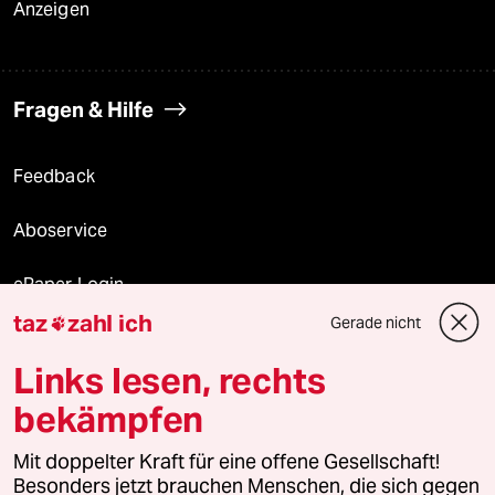
Anzeigen
Fragen & Hilfe
Feedback
Aboservice
ePaper Login
taz
zahl ich
Gerade nicht

Downloads für Abonnierende
Links lesen, rechts
bekämpfen
© 2026 taz Verlags und Vertriebs GmbH
Alle Rechte vorbehalten. Bei rechtlichen Fragen oder für Genehmigungen
Mit doppelter Kraft für eine offene Gesellschaft!
wenden Sie sich bitte an
lizenzen@taz.de
Besonders jetzt brauchen Menschen, die sich gegen