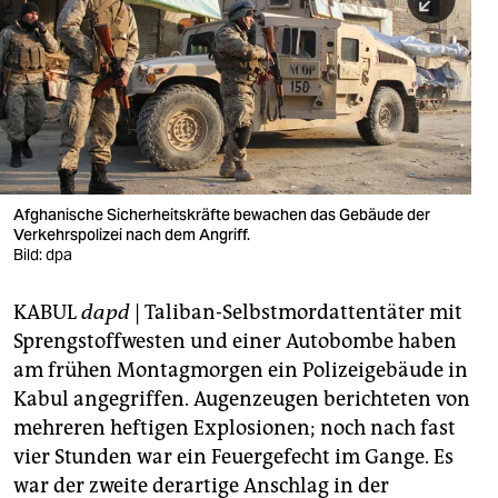
berlin
nord
wahrheit
verlag
verlag
Afghanische Sicherheitskräfte bewachen das Gebäude der
Verkehrspolizei nach dem Angriff.
veranstaltungen
Bild: dpa
shop
KABUL
dapd
| Taliban-Selbstmordattentäter mit
fragen & hilfe
Sprengstoffwesten und einer Autobombe haben
unterstützen
am frühen Montagmorgen ein Polizeigebäude in
Kabul angegriffen. Augenzeugen berichteten von
abo
mehreren heftigen Explosionen; noch nach fast
vier Stunden war ein Feuergefecht im Gange. Es
genossenschaft
war der zweite derartige Anschlag in der