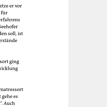
tze er vor
 für
erfahrens
 Seehofer
n soll, ist
erstände
sort ging
wicklung
matressort
 gehe es
“. Auch