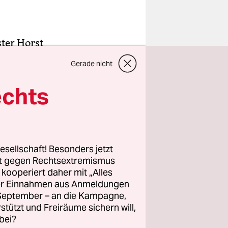
ter Horst
ringen.
Gerade nicht
utschland
,
von
echts
orgen in
zuführen“.
esellschaft! Besonders jetzt
rt gegen Rechtsextremismus
vor der
z kooperiert daher mit „Alles
n. Diese
ller Einnahmen aus Anmeldungen
n ganz
. September – an die Kampagne,
owie der
rstützt und Freiräume sichern will,
bei?
en.