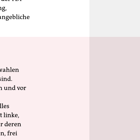
ng,
angebliche
wahlen
sind.
h und vor
lles
 linke,
ür deren
n, frei