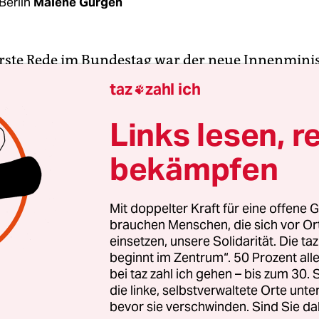
Berlin
Malene Gürgen
erste Rede im Bundestag war der neue Innenminis
CSU) nicht angewiesen, um sich ins Gespräch zu b
taz
zahl ich

ld
geäußerter Satz,
der Islam gehöre nicht zu De
its die gesamte Woche die Debatten bestimmt. Da
Links lesen, r
nlich unbeirrt verkündete Seehofer am Freitagm
bekämpfen
erungserklärung, sein Ziel sei, „gesellschaftlicher
rung entgegenzuwirken und Menschen zusammen
Mit doppelter Kraft für eine offene G
brauchen Menschen, die sich vor O
Tempo machen“ in seinem Ministerium und noch 
einsetzen, unsere Solidarität. Die ta
e die wichtigsten Vorhaben auf den Weg bringe
beginnt im Zentrum“. 50 Prozent a
r eher vage: Sicherheit müsse „flächendeckend i
bei taz zahl ich gehen – bis zum 30
d“ gelten, Migration „gesteuert und begrenzt“ s
die linke, selbstverwaltete Orte unte
bevor sie verschwinden. Sind Sie da
iede „gemeinsam und integrativ“ hergestellt werd