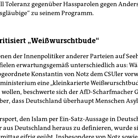
ll Toleranz gegenüber Hassparolen gegen Ande
sgläubige“ zu seinem Programm.
ritisiert „Weißwurschtbude“
onen der Innenpolitiker anderer Parteien auf See
fielen erwartungsgemäß unterschiedlich aus: W
eordnete Konstantin von Notz dem CSUler vorw
inisterium eine „kleinkarierte Weißwurschtbu
wollen, beschwerte sich der AfD-Scharfmacher G
ber, dass Deutschland überhaupt Menschen Asyl
ersport, den Islam per Ein-Satz-Aussage in Deuts
r aus Deutschland heraus zu definieren, wurde s
mittag eifrig geübt. Insbesondere von Notz sowie