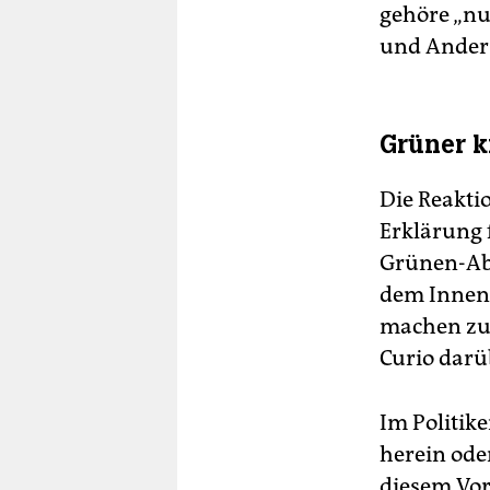
gehöre „nu
und Ander
Grüner k
Die Reakti
Erklärung 
Grünen-Abg
dem Innenm
machen zu 
Curio darü
Im Politik
herein ode
diesem Vor