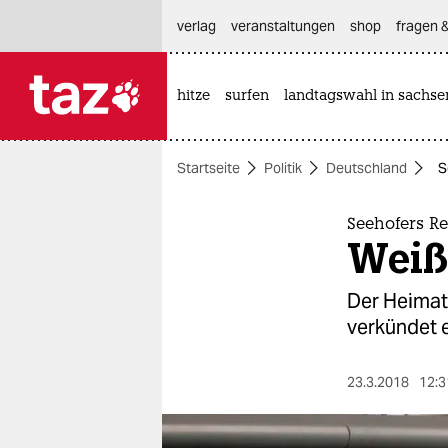
hautnavigation anspringen
hauptinhalt anspringen
footer anspringen
verlag
veranstaltungen
shop
fragen &
hitze
surfen
landtagswahl in sachse

taz zahl ich
taz zahl ich
Startseite
Politik
Deutschland
S
themen
politik
Seehofers R
Weiß
öko
Der Heimatm
gesellschaft
verkündet 
kultur
23.3.2018
12:3
sport