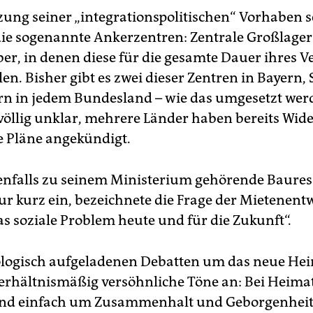
ung seiner „integrationspolitischen“ Vorhaben se
die sogenannte Ankerzentren: Zentrale Großlager
er, in denen diese für die gesamte Dauer ihres V
len. Bisher gibt es zwei dieser Zentren in Bayern,
ern in jedem Bundesland – wie das umgesetzt werde
völlig unklar, mehrere Länder haben bereits Wid
e Pläne angekündigt.
enfalls zu seinem Ministerium gehörende Baures
ur kurz ein, bezeichnete die Frage der Mietenent
as soziale Problem heute und für die Zukunft“.
ologisch aufgeladenen Debatten um das neue Hei
verhältnismäßig versöhnliche Töne an: Bei Heimat
und einfach um Zusammenhalt und Geborgenheit