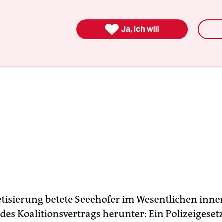

Ja, ich will
tisierung betete Seeehofer im Wesentlichen inne
des Koalitionsvertrags herunter: Ein Polizeigeset