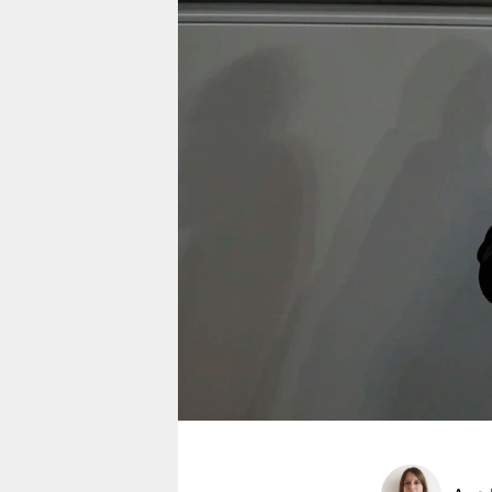
berlin
nord
wahrheit
verlag
verlag
veranstaltungen
shop
fragen & hilfe
unterstützen
abo
genossenschaft