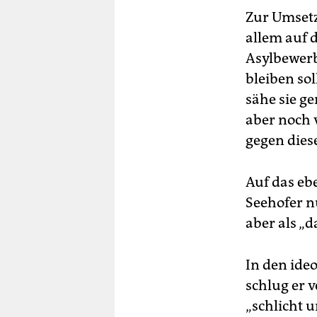
Zur Umsetz
allem auf 
Asylbewerb
bleiben sol
sähe sie g
aber noch 
gegen dies
Auf das eb
Seehofer n
aber als „d
In den ide
schlug er 
„schlicht 