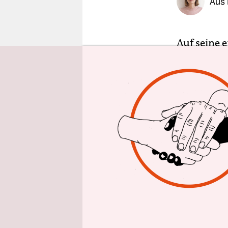
Aus 
epaper login
Auf seine 
Seehofer (
Sein via
Bi
hatte bere
augenschei
seiner Regi
Polarisie
Er wolle „
Sommerpaus
benannte e
Deutschlan
soziale Fr