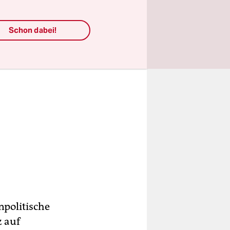
Schon dabei!
npolitische
z auf