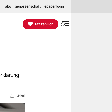
abo
genossenschaft
epaper login

taz zahl ich
taz zahl ich
erklärung
.
teilen