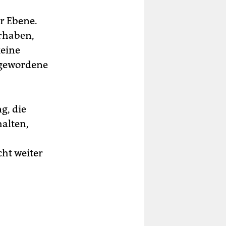
r Ebene.
orhaben,
keine
g gewordene
g, die
alten,
ht weiter