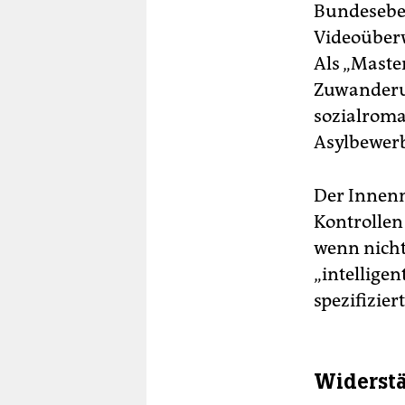
Bundesebe
Videoüber
Als „Maste
Zuwanderun
sozialroma
Asylbewerb
Der Innenm
Kontrollen
wenn nicht
„intellige
spezifiziert
Widerst