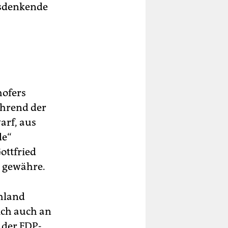
rsdenkende
hofers
ährend der
arf, aus
de“
ottfried
 gewähre.
chland
ich auch an
 der FDP-