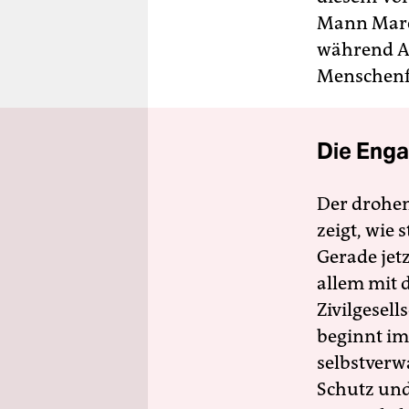
Mann Marco
während Af
Menschenfe
Die Enga
Der drohe
zeigt, wie
Gerade jet
allem mit d
Zivilgesell
beginnt im
selbstverw
Schutz und 