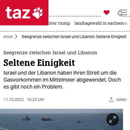

taz zahl ich
nahost-konflikt
usa unter trump
landtagswahl in sachsen-an

taz zahl ich
Nahost
Seegrenze zwischen Israel und Libanon: Seltene Einigkeit
taz zahl ich
themen
Seegrenze zwischen Israel und Libanon
Seltene Einigkeit
politik
Israel und der Libanon haben ihren Streit um die
öko
Gasvorkommen im Mittelmeer abgewendet. Doch
es gibt noch ein Problem.
gesellschaft
11.10.2022
15:22 Uhr
teilen
kultur
sport