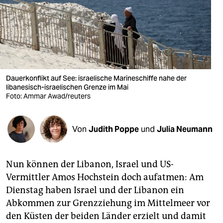
berlin
nord
wahrheit
verlag
Dauerkonflikt auf See: israelische Marineschiffe nahe der
verlag
libanesisch-israelischen Grenze im Mai
Foto: Ammar Awad/reuters
veranstaltungen
shop
Von
Judith Poppe
und
Julia Neumann
fragen & hilfe
Nun können der Libanon, Israel und US-
unterstützen
Vermittler Amos Hochstein doch aufatmen: Am
abo
Dienstag haben Israel und der Libanon ein
Abkommen zur Grenzziehung im Mittelmeer vor
genossenschaft
den Küsten der beiden Länder erzielt und damit