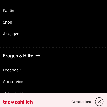
Kantine
Shop
Anzeigen
Fragen & Hilfe
Feedback
Aboservice
ePaper Login
taz
zahl ich
Gerade nicht

Downloads für Abonnierende