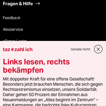
Fragen & Hilfe
Feedback
Aboservice
ePaper Login
taz
zahl ich
Gerade nicht

Downloads für Abonnierende
Links lesen, rechts
bekämpfen
© 2026 taz Verlags und Vertriebs GmbH
Alle Rechte vorbehalten. Bei rechtlichen Fragen oder für Genehmigungen
Mit doppelter Kraft für eine offene Gesellschaft!
wenden Sie sich bitte an
lizenzen@taz.de
Besonders jetzt brauchen Menschen, die sich gegen
Rechtsextremismus einsetzen, unsere Solidarität.
Daher gehen 50 Prozent der Einnahmen aus
Feedback
Redaktionsstatut
Kommune-Richtlinien
KI-
Neuanmeldungen an „Alles beginnt im Zentrum“ –
eine Kampagne, die bedrohte linke Kulturzentren