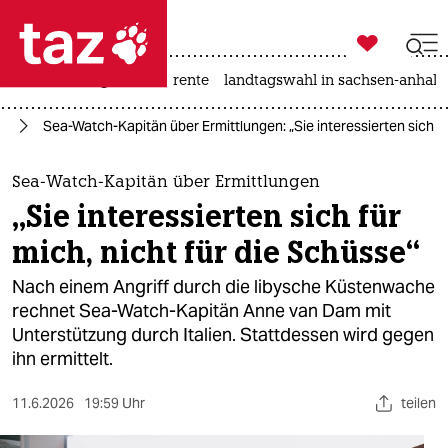

taz zahl ich
hitze
niedrigwasser
rente
landtagswahl in sachsen-anhalt

taz zahl ich
rm
Sea-Watch-Kapitän über Ermittlungen: „Sie interessierten sich fü
taz zahl ich
themen
Sea-Watch-Kapitän über Ermittlungen
„Sie interessierten sich für
politik
mich, nicht für die Schüsse“
öko
Nach einem Angriff durch die libysche Küstenwache
rechnet Sea-Watch-Kapitän Anne van Dam mit
gesellschaft
Unterstützung durch Italien. Stattdessen wird gegen
ihn ermittelt.
kultur
sport
11.6.2026
19:59 Uhr
teilen