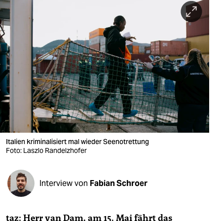
berlin
nord
wahrheit
verlag
verlag
veranstaltungen
shop
Italien kriminalisiert mal wieder Seenotrettung
fragen & hilfe
Foto: Laszlo Randelzhofer
unterstützen
Interview von
Fabian Schroer
abo
genossenschaft
taz: Herr van Dam, am 15. Mai fährt das