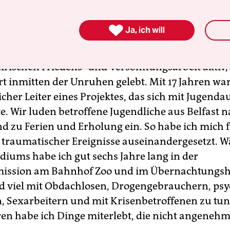
en Erfahrungen sprechen Sie?

Ja, ich will
bei Maneo angefangen habe, war ich bereits zehn 
dirischen Friedens- und Versöhnungsarbeit aktiv,
rt inmitten der Unruhen gelebt. Mit 17 Jahren war
cher Leiter eines Projektes, das sich mit Jugend
e. Wir luden betroffene Jugendliche aus Belfast 
d zu Ferien und Erholung ein. So habe ich mich 
 traumatischer Ereignisse auseinandergesetzt. 
diums habe ich gut sechs Jahre lang in der
ission am Bahnhof Zoo und im Übernachtungs
d viel mit Obdachlosen, Drogengebrauchern, psy
, Sexarbeitern und mit Krisenbetroffenen zu tun
ren habe ich Dinge miterlebt, die nicht angeneh