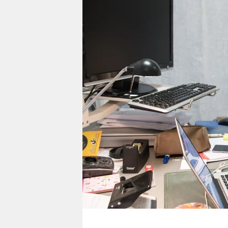
berlin
nord
wahrheit
verlag
verlag
veranstaltungen
shop
fragen & hilfe
unterstützen
abo
genossenschaft