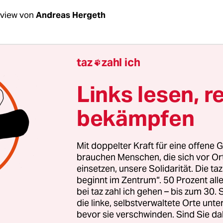
rview von
Andreas Hergeth
Finke, ich habe bisher erst einmal so richtige T
taz
zahl ich

das war vor 15 Jahren beim Crui­sing im Friedri
. Im Dunkeln waren Stimmen von Männern zu h
Links lesen, r
o sind die Schwulen? Schwulenklatschen!“
Nicht
bekämpfen
ucht ergriffen. Passiert ist mir nichts, aber ich 
gst. Haben Sie so etwas selbst einmal erlebt? M
rten: Was treibt Sie an?
Mit doppelter Kraft für eine offene G
brauchen Menschen, die sich vor O
einsetzen, unsere Solidarität. Die ta
nke:
Ich selber habe homophobe Gewalt mit mass
beginnt im Zentrum“. 50 Prozent a
rohung und dergleichen glücklicherweise bisher
bei taz zahl ich gehen – bis zum 30
 meine Arbeit für Maneo habe ich jedoch Kenntnis
die linke, selbstverwaltete Orte unte
bevor sie verschwinden. Sind Sie da
ozialen Tätigkeiten mitgebracht.