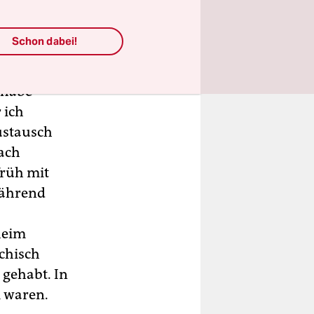
Schon dabei!
Jahre lang
 habe
 ich
austausch
nach
früh mit
Während
heim
chisch
 gehabt. In
m waren.