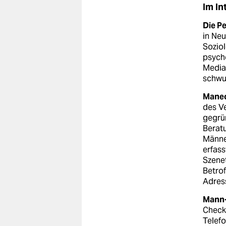
Im In
Die P
in Neu
Soziol
psych
Mediat
schwul
Mane
des V
gegrün
Berat
Männer
erfass
Szenet
Betrof
Adres
Mann-
Check
Telefo