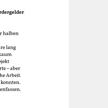
ördergelder
r halben
re lang
 kaum
ojekt
rte – aber
he Arbeit.
 konnten.
menfassen.