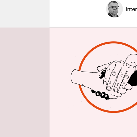
epaper login
Inte
taz: Herr 
verspürt, 
Volkspark
riefen: „W
habe die Fl
rasende An
anderen Wo
Bastian Fi
Gewalt­and
erlebt. In
früheren s