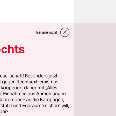
odesangst
Gerade nicht
chshainer
ören, die
echts
 nur ich
hatte
it
esellschaft! Besonders jetzt
rt gegen Rechtsextremismus
z kooperiert daher mit „Alles
iver
ller Einnahmen aus Anmeldungen
 noch nicht
. September – an die Kampagne,
se aus
rstützt und Freiräume sichern will,
bei?