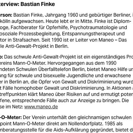
terview: Bastian Finke
erson:
Bastian Finke, Jahrgang 1960 und gebürtiger Berliner, 
kölln aufgewachsen. Heute lebt er in Mitte. Finke ist Diplom-
oge, Fachberater für Opferhilfe, Psychotraumatologie und
osoziale Prozessbegleitung, Entspannungstherapeut und
or in Strafsachen. Seit 1990 ist er Leiter von Maneo – Das
e Anti-Gewalt-Projekt in Berlin.
o:
Das schwule Anti-Gewalt-Projekt ist ein eigenständiges Pr
ereins Mann-O-Meter. Hervorgegangen aus dem 1990
deten Schwulen Überfalltelefon Berlin, bietet Maneo Hilfe u
ung für schwule und bisexuelle Jugendliche und erwachsene
 in Berlin an, die Opfer von Gewalt und Diskriminierung wur
t Fälle homophober Gewalt und Diskriminierung. In Aktionen
reffpunkten klärt Maneo über Risiken auf und ermutigt poten
fene, entsprechende Fälle auch zur Anzeige zu bringen. Die
se im Netz:
www.maneo.de
O-Meter:
Der Verein unterhält den gleichnamigen schwulen
point Mann-O-Meter direkt am Nollendorfplatz. 1985 als
nberatungsstelle für die Aids-Aufklärung gegründet, bietet d