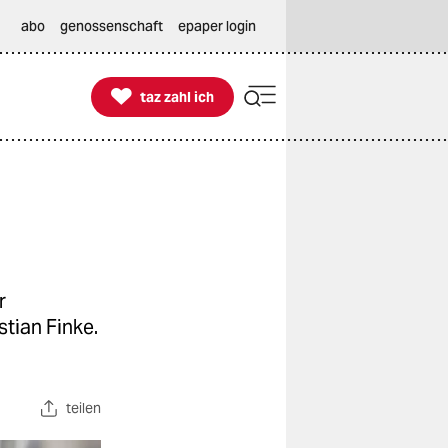
abo
genossenschaft
epaper login

taz zahl ich
taz zahl ich
r
tian Finke.
teilen