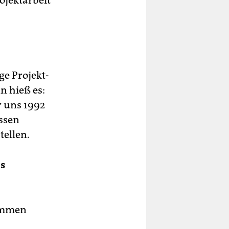
ojektarbeit
e Projekt­
n hieß es:
r uns 1992
ssen
tellen.
es
nommen