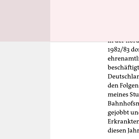
Von welch
Bevor ich 
in der nor
1982/83 do
ehrenamtli
beschäftigt
Deutschlan
den Folgen
meines Stu
Bahnhofsm
gejobbt un
Erkrankten
diesen Jah