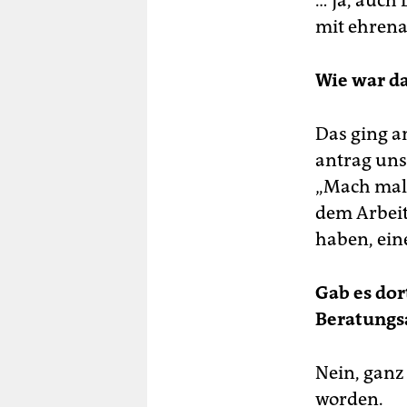
… ja, auch
mit ehrena
Wie war da
Das ging a
antrag uns
„Mach mal!
dem Arbeit
haben, ein
Gab es dor
Beratungsa
Nein, ganz
worden.