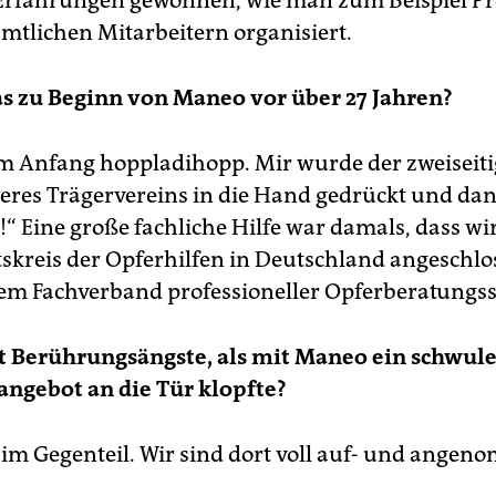
 Erfahrungen gewonnen, wie man zum Beispiel Pr
mtlichen Mitarbeitern organisiert.
s zu Beginn von Maneo vor über 27 Jahren?
m Anfang hoppladihopp. Mir wurde der zweiseitig
eres Trägervereins in die Hand gedrückt und dan
“ Eine große fachliche Hilfe war damals, dass wi
skreis der Opferhilfen in Deutschland angeschlo
em Fachverband professioneller Opferberatungss
t Berührungsängste, als mit Maneo ein schwul
ngebot an die Tür klopfte?
 im Gegenteil. Wir sind dort voll auf- und ange