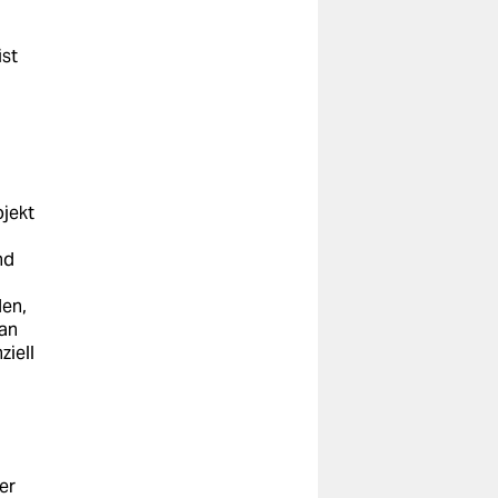
ist
ojekt
nd
den,
 an
ziell
er