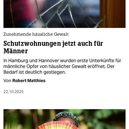
berlin
nord
wahrheit
Zunehmende häusliche Gewalt
verlag
Schutzwohnungen jetzt auch für
Männer
verlag
In Hamburg und Hannover wurden erste Unterkünfte für
veranstaltungen
männliche Opfer von häuslicher Gewalt eröffnet. Der
Bedarf ist deutlich gestiegen.
shop
Von
Robert Matthies
fragen & hilfe
22.10.2025
unterstützen
abo
genossenschaft