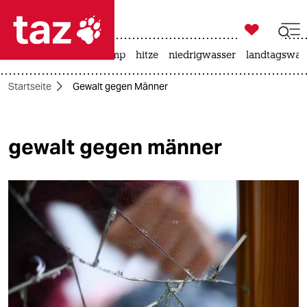

taz zahl ich
katzen
usa unter trump
hitze
niedrigwasser
landtagswahl

taz zahl ich
Startseite
Gewalt gegen Männer
taz zahl ich
themen
gewalt gegen männer
politik
öko
gesellschaft
kultur
sport