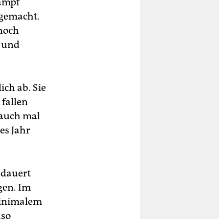
kampf
 gemacht.
noch
z und
ch ab. Sie
 fallen
 auch mal
tes Jahr
 dauert
gen. Im
minimalem
uso