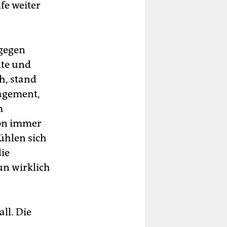
fe weiter
 gegen
lte und
h, stand
gagement,
m
hon immer
fühlen sich
die
un wirklich
ll. Die