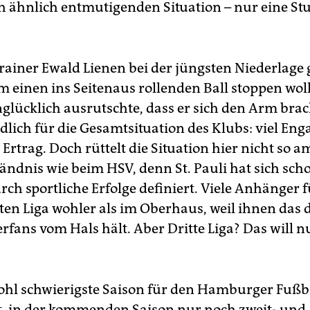
h ähnlich entmutigenden Situation – nur eine Stu
Trainer Ewald Lienen bei der jüngsten Niederlage
 einen ins Seitenaus rollenden Ball stoppen wol
nglücklich ausrutschte, dass er sich den Arm brac
ldlich für die Gesamtsituation des Klubs: viel En
Ertrag. Doch rüttelt die Situation hier nicht so a
tändnis wie beim HSV, denn St. Pauli hat sich sc
ch sportliche Erfolge definiert. Viele Anhänger 
ten Liga wohler als im Oberhaus, weil ihnen das 
rfans vom Hals hält. Aber Dritte Liga? Das will n
 wohl schwierigste Saison für den Hamburger Fußba
t, in der kommenden Saison nur noch zweit- und