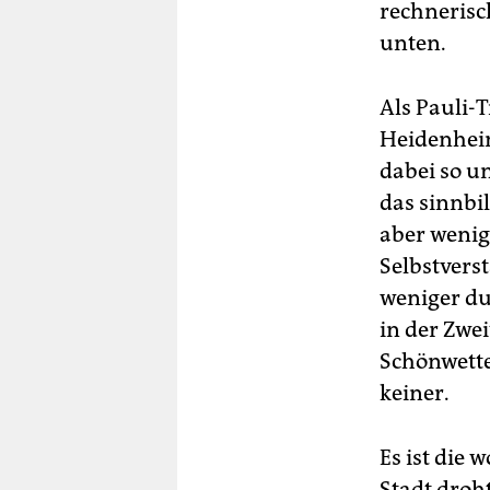
rechnerisc
unten.
Als Pauli-
Heidenheim
dabei so u
das sinnbi
aber wenig 
Selbstvers
weniger dur
in der Zwei
Schönwette
keiner.
Es ist die
Stadt droh