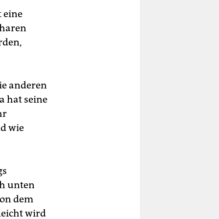
t eine
charen
rden,
die anderen
a hat seine
hr
nd wie
gs
h unten
 von dem
leicht wird