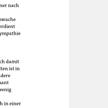
iner nach
chwache
erdient
Sympathie
ch damit
en ist in
ndere
mant
wenig
h in einer