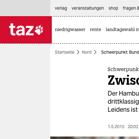
hautnavigation anspringen
hauptinhalt anspringen
footer anspringen
verlag
veranstaltungen
shop
fragen &
niedrigwasser
rente
landtagswahl i

taz zahl ich
taz zahl ich
Startseite
Nord
Schwerpunkt: Bund
themen
politik
Schwerpunkt
Zwis
öko
Der Hambur
gesellschaft
drittklassi
Leidens ist 
kultur
sport
1.5.2015
20:02