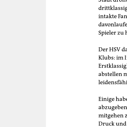
drittklassi
intakte Fa
davonlaufe
Spieler zu 
Der HSV da
Klubs: im 
Erstklassig
abstellen m
leidensfäh
Einige hab
abzugeben
mitgehen z
Druck und 