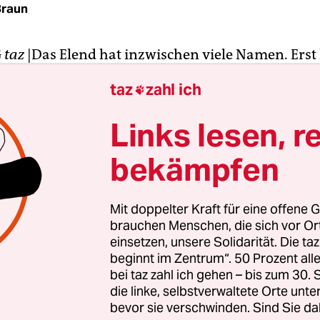
Braun
G
taz
|Das Elend hat inzwischen viele Namen. Erst 
ise. Das war, als man noch dachte, die Sache würd
taz
zahl ich

übergehen. Dann hieß es Dauerkrise. Trauerspiel
nis. Katastrophe. So lächerlich mache der HSV si
Links lesen, r
che, dass man nicht einmal mehr Witze darübe
bekämpfen
n Sieg. Der erste seit Anfang Februar. Keineswegs
Mit doppelter Kraft für eine offene G
knappes 3:2. Aber: Es sind wieder Tore gefallen, m
brauchen Menschen, die sich vor O
 Fußball spielen sehen. Und schon träumen die 
einsetzen, unsere Solidarität. Die ta
beginnt im Zentrum“. 50 Prozent a
serien, von meisterschaftsgleichen Feiern, von Eu
bei taz zahl ich gehen – bis zum 30
die linke, selbstverwaltete Orte unte
bevor sie verschwinden. Sind Sie da