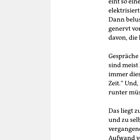
eint so ein
elektrisier
Dann belus
genervt vo
davon, die
Gespräche 
sind meist 
immer diese
Zeit.“ Und,
runter mü
Das liegt 
und zu sel
vergangene
Aufwand v