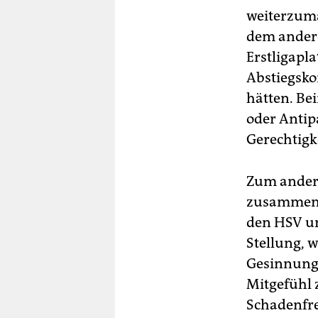
weiterzuma
dem ander
Erstligapl
Abstiegsko
hätten. Be
oder Antipa
Gerechtigk
Zum ander
zusammen, 
den HSV un
Stellung, w
Gesinnunge
Mitgefühl 
Schadenfreu