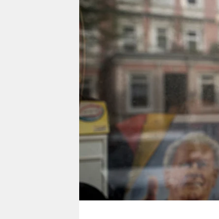
berlin
nord
wahrheit
verlag
verlag
veranstaltungen
shop
fragen & hilfe
unterstützen
abo
genossenschaft