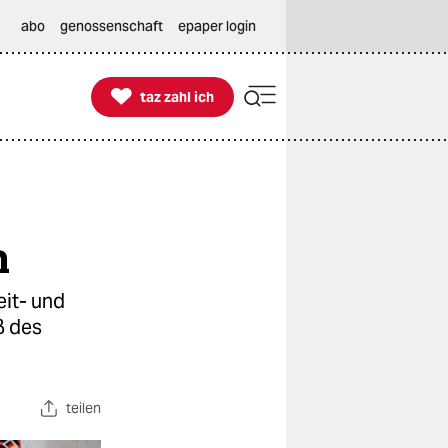
abo
genossenschaft
epaper login

taz zahl ich
taz zahl ich
n
it- und
ß des
teilen