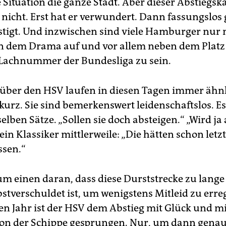
e Situation die ganze Stadt. Aber dieser Abstiegs
t nicht. Erst hat er verwundert. Dann fassungslos
tigt. Und inzwischen sind viele Hamburger nur 
n dem Drama auf und vor allem neben dem Plat
 Lachnummer der Bundesliga zu sein.
über den HSV laufen in diesen Tagen immer ähnli
kurz. Sie sind bemerkenswert leidenschaftslos. Es
lben Sätze. „Sollen sie doch absteigen.“ „Wird ja
 ein Klassiker mittlerweile: „Die hätten schon letz
ssen.“
zum einen daran, dass diese Durststrecke zu lange
bstverschuldet ist, um wenigstens Mitleid zu erre
n Jahr ist der HSV dem Abstieg mit Glück und 
on der Schippe gesprungen. Nur, um dann gena