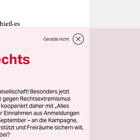
hieß es
e schnell
Gerade nicht
.
ch selbst,
echts
r erfinden
 eine klare
esellschaft! Besonders jetzt
an hat die
rt gegen Rechtsextremismus
ersten Fans
z kooperiert daher mit „Alles
ller Einnahmen aus Anmeldungen
ropa.
. September – an die Kampagne,
rstützt und Freiräume sichern will,
bei?