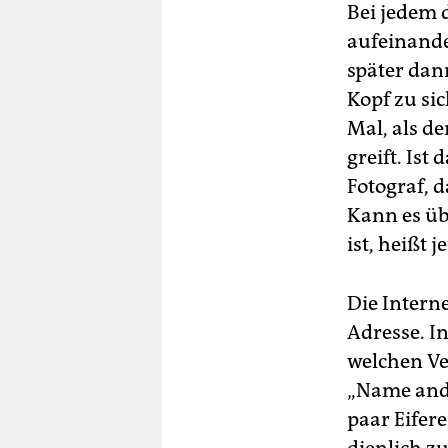
Bei jedem 
aufeinande
später dan
Kopf zu sic
Mal, als d
greift. Ist
Fotograf, d
Kann es üb
ist, heißt 
Die Intern
Adresse. I
welchen Ve
„Name and 
paar Eifer