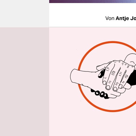
epaper login
Von
Antje J
So einfach 
sie an ein
Montag dar
zwei Woche
Konzert de
County Mea
Sie hatte 
getrennt, 
Warum? Un
diesen dre
aus dem, wa