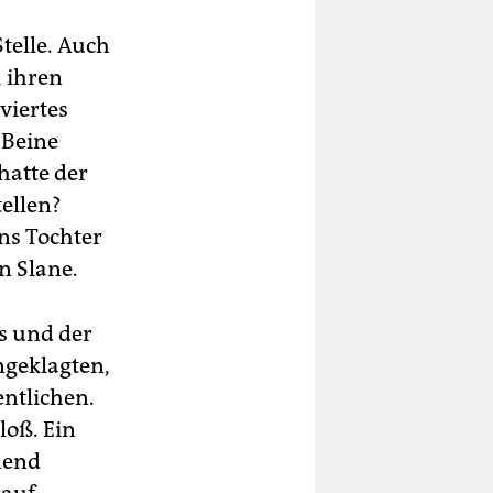
telle. Auch
, ihren
viertes
 Beine
 hatte der
tellen?
ns Tochter
on Slane.
s und der
ngeklagten,
ntlichen.
loß. Ein
hend