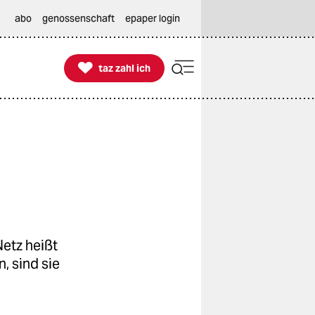
abo
genossenschaft
epaper login

taz zahl ich
taz zahl ich
etz heißt
, sind sie