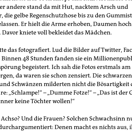
Der andere stand da mit Hut, nacktem Arsch und
, die gelbe Regenschutzhose bis zu den Gummist
lassen. Er hielt die Arme erhoben, Daumen hoch
. Davor kniete voll bekleidet das Mädchen.
e das fotografiert. Lud die Bilder auf Twitter, Fa
 Binnen 48 Stunden fanden sie ein Millionenpub
pörung begeistert. Ich sah die Fotos erstmals am
en, da waren sie schon zensiert. Die schwarzen
und Schwänzen milderten nicht die Bösartigkeit 
: „Schlampe!“ – „Dumme Fotze!“ – „Das ist der 
ner keine Töchter wollen!“
: Achso? Und die Frauen? Solchen Schwachsinn n
urchargumentiert: Denen macht es nichts aus, i