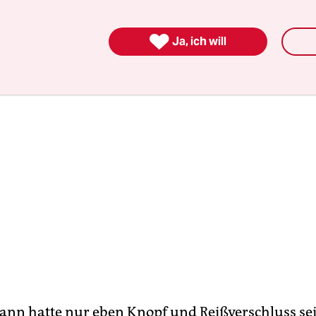
nicht zu trennen.

Ja, ich will
ann hatte nur eben Knopf und Reißverschluss se