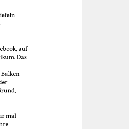
iefeln
.
cebook, auf
likum. Das
 Balken
der
Grund,
ur mal
hre