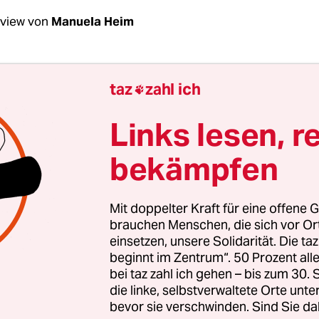
rview von
Manuela Heim
Joel, Ihr Ex-Mann hat Sie immer wieder brutal v
taz
zahl ich

haben Sie schon anonym darüber geschrieben.
h so vielen Jahren, ein Buch unter Ihrem Namen
Links lesen, r
bekämpfen
Moment mal. Das Konzept habe ich vor acht Jah
angeboten. Das wollte aber kein Verlag haben.
Mit doppelter Kraft für eine offene G
brauchen Menschen, die sich vor O
gekrönte Journalistin schreibt ein Buch über ih
einsetzen, unsere Solidarität. Die ta
en Gewalterfahrungen beim Tabuthema häuslic
beginnt im Zentrum“. 50 Prozent a
en Verlage das abgelehnt?
bei taz zahl ich gehen – bis zum 30
die linke, selbstverwaltete Orte unte
bevor sie verschwinden. Sind Sie da
dungen waren unterschiedlich. Die einen haben 