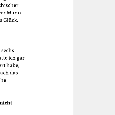
chischer
 Der Mann
s Glück.
 sechs
tte ich gar
rt habe,
mach das
öhe
nicht