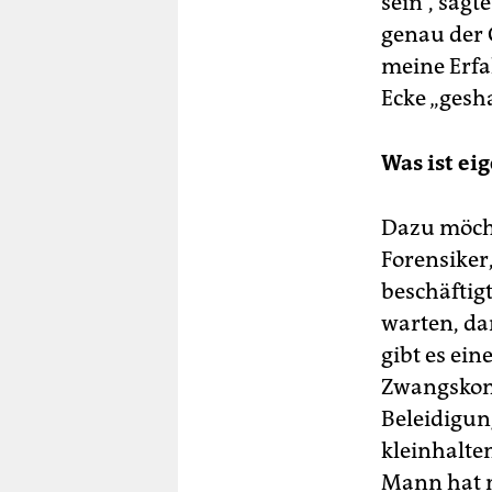
sein“, sag
genau der 
meine Erfa
Ecke „gesh
Was ist ei
Dazu möcht
Forensiker,
beschäftig
warten, da
gibt es ein
Zwangskont
Beleidigung
kleinhalten
Mann hat m