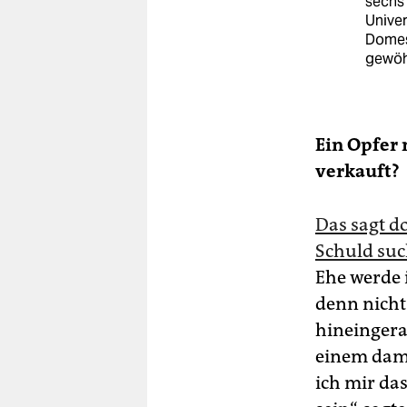
sechs 
Univer
Domest
gewöhn
Ein Opfer 
verkauft?
Das sagt d
Schuld suc
Ehe werde 
denn nicht
hineingera
einem dama
ich mir da