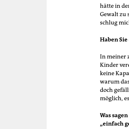
hätte in d
Gewalt zu 
schlug mic
Haben Sie 
In meiner 
Kinder ver
keine Kapa
warum das 
doch gefäl
möglich, e
Was sagen 
„einfach g