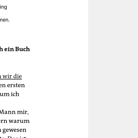
ding
enen.
ch ein Buch
 wir die
en ersten
rum ich
 Mann mir,
dern warum
m gewesen