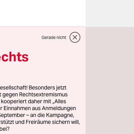
erprügelt.
Gerade nicht
Warum
?
echts
ren das
esellschaft! Besonders jetzt
rt gegen Rechtsextremismus
re
z kooperiert daher mit „Alles
he Gewalt.
ller Einnahmen aus Anmeldungen
. September – an die Kampagne,
rstützt und Freiräume sichern will,
bei?
gesagt: