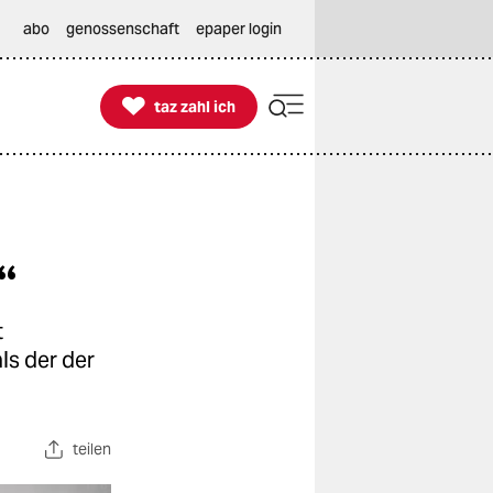
abo
genossenschaft
epaper login

taz zahl ich
taz zahl ich
“
t
ls der der
teilen