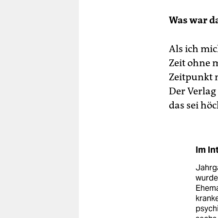
Was war d
Als ich mic
Zeit ohne 
Zeitpunkt n
Der Verlag
das sei hö
Im In
Jahrga
wurde 
Ehema
kranke
psych