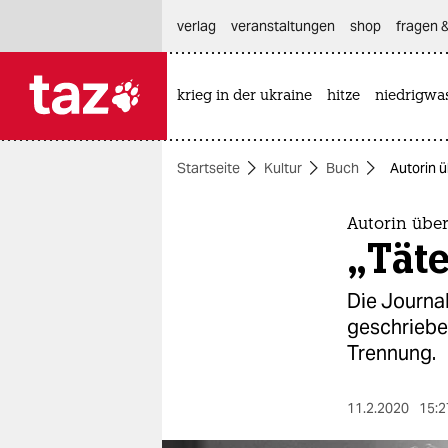
hautnavigation anspringen
hauptinhalt anspringen
footer anspringen
verlag
veranstaltungen
shop
fragen &
krieg in der ukraine
hitze
niedrigwa

taz zahl ich
taz zahl ich
Startseite
Kultur
Buch
Autorin 
themen
politik
Autorin übe
„Tät
öko
Die Journal
gesellschaft
geschrieben
Trennung.
kultur
sport
11.2.2020
15:2