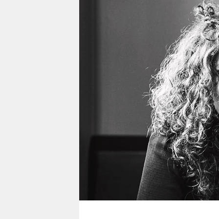
berlin
nord
wahrheit
verlag
verlag
veranstaltungen
shop
fragen & hilfe
unterstützen
abo
genossenschaft