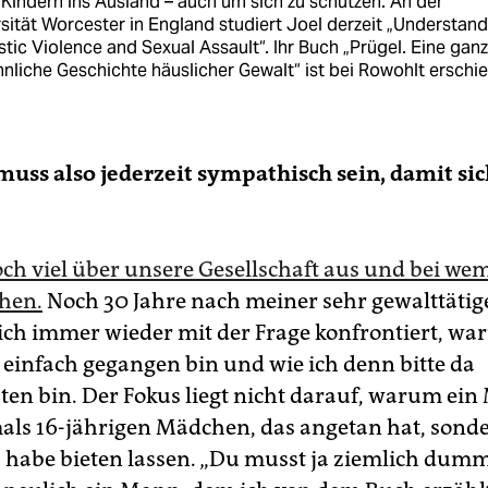
Kindern ins Ausland – auch um sich zu schützen. An der
sität Worcester in England studiert Joel derzeit „Understan
ic Violence and Sexual Assault“. Ihr Buch „Prügel. Eine ganz
liche Geschichte häuslicher Gewalt“ ist bei Rowohlt erschi
muss also jederzeit sympathisch sein, damit si
och viel über unsere Gesellschaft aus und bei wem
hen.
Noch 30 Jahre nach meiner sehr gewalttätig
ich immer wieder mit der Frage konfrontiert, wa
 einfach gegangen bin und wie ich denn bitte da
ten bin. Der Fokus liegt nicht darauf, warum ein
ls 16-jährigen Mädchen, das angetan hat, son
s habe bieten lassen. „Du musst ja ziemlich dum