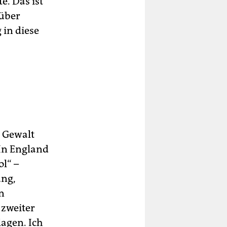
e. Das ist
 über
in diese
r Gewalt
 In England
ol“ –
ung,
n
 zweiter
agen. Ich