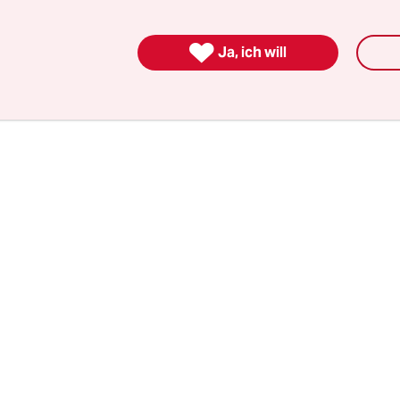
recklich, das will doch keiner lesen, das hält man 
nderer Seite gab es Bedenken, dass ich nicht unbe

Ja, ich will
hste Opfer bin …