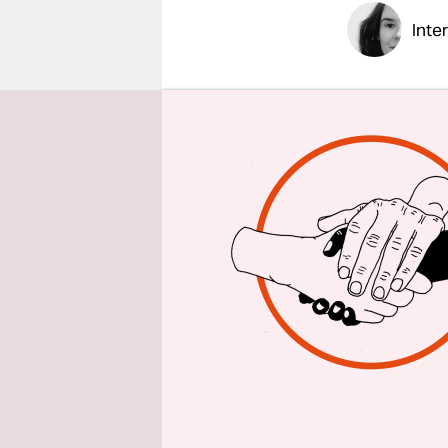
epaper login
Inte
taz: Frau 
Mehrfach 
jetzt, nac
Antje Joel:
erste Mal 
Eine preis
drastisch
Warum hab
Die Begrün