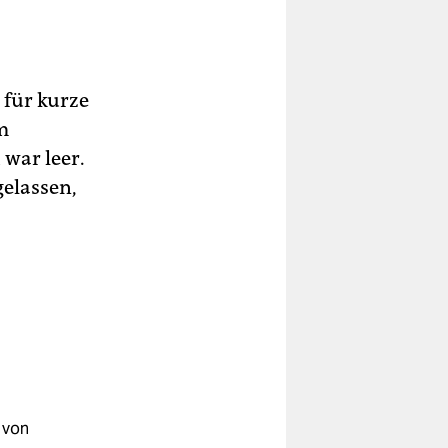
 für kurze
m
 war leer.
gelassen,
 von