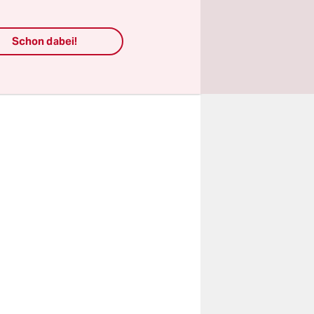
ja nicht
dingt das
Schon dabei!