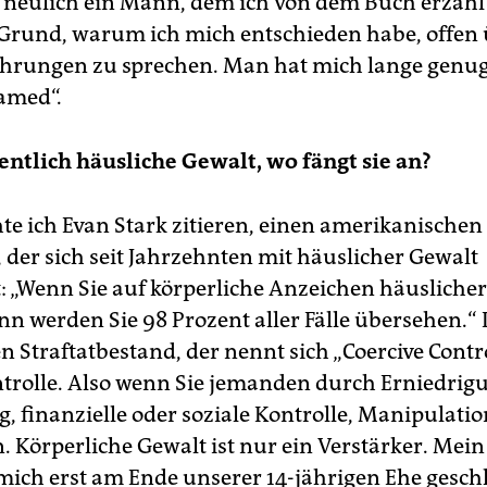
te neulich ein Mann, dem ich von dem Buch erzählt
Grund, warum ich mich entschieden habe, offen
hrungen zu sprechen. Man hat mich lange genug 
amed“.
gentlich häusliche Gewalt, wo fängt sie an?
e ich Evan Stark zitieren, einen amerikanischen
 der sich seit Jahrzehnten mit häuslicher Gewalt
t: „Wenn Sie auf körperliche Anzeichen häusliche
nn werden Sie 98 Prozent aller Fälle übersehen.“
en Straftatbestand, der nennt sich „Coer­cive Contr
rolle. Also wenn Sie jemanden durch Erniedrig
, finanzielle oder soziale Kontrolle, Manipulatio
. Körperliche Gewalt ist nur ein Verstärker. Mein
ich erst am Ende unserer 14-jährigen Ehe geschl