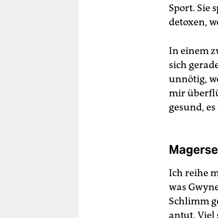
Sport. Sie 
detoxen, w
In einem zw
sich gerad
unnötig, w
mir überflü
gesund, es 
Magersei
Ich reihe 
was Gwynet
Schlimm ge
antut. Viel