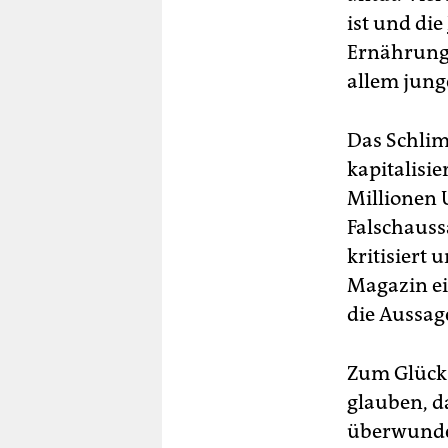
ist und die
Ernährung
allem jung
Das Schlimm
kapitalisi
Millionen 
Falschaus
kritisiert 
Magazin ein
die Aussag
Zum Glück 
glauben, d
überwunden