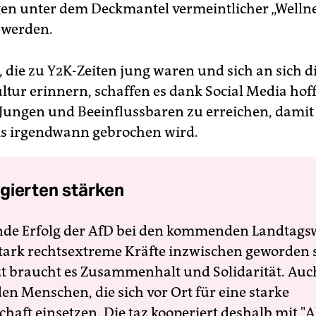
en unter dem Deckmantel vermeintlicher „Wellne
 werden.
, die zu Y2K-Zeiten jung waren und sich an sich d
ltur erinnern, schaffen es dank Social Media hoff
l Jungen und Beeinflussbaren zu erreichen, damit
is irgendwann gebrochen wird.
gierten stärken
nde Erfolg der AfD bei den kommenden Landtags
 stark rechtsextreme Kräfte inzwischen geworden 
zt braucht es Zusammenhalt und Solidarität. Auc
en Menschen, die sich vor Ort für eine starke
schaft einsetzen. Die taz kooperiert deshalb mit "A