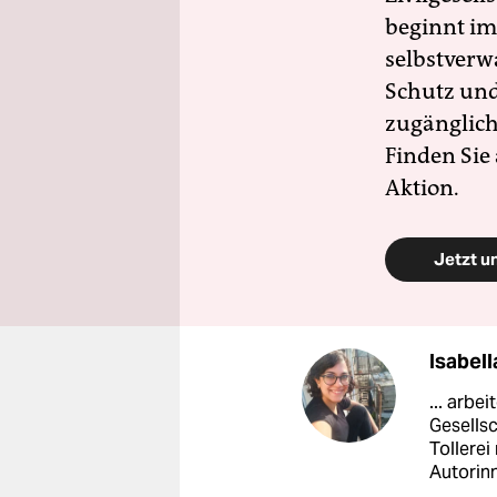
beginnt im
selbstverw
Schutz und 
zugänglich
Finden Sie
Aktion.
Jetzt u
Isabell
... arbe
Gesells
Tollerei
Autorinn