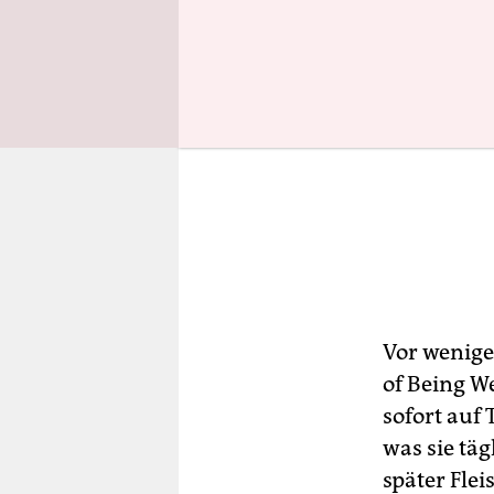
Vor wenige
of Being W
sofort auf 
was sie täg
später Fle