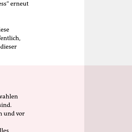
ss“ erneut
iese
entlich,
 dieser
wahlen
sind.
h und vor
lles