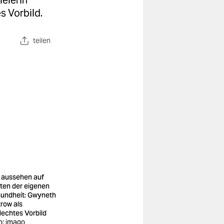
ielerin
es Vorbild.
teilen
 aussehen auf
ten der eigenen
undheit: Gwyneth
trow als
lechtes Vorbild
o: imago