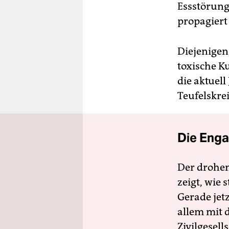
Essstörung
propagiert
Diejenigen
toxische Ku
die aktuel
Teufelskre
Die Enga
Der drohe
zeigt, wie
Gerade jet
allem mit d
Zivilgesell