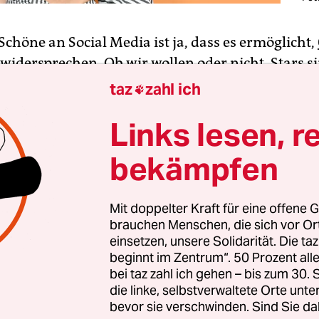
Schöne an Social Media ist ja, dass es ermöglicht,
widersprechen. Ob wir wollen oder nicht, Stars s
ele Vorbilder, und auch diejenigen, die glauben, d
taz
zahl ich

haben, können sich dem Einfluss der Unterhaltu
Links lesen, r
iehen.
bekämpfen
 das alles
oneway
: Wir haben vom Lifestyle der P
ne die nötigen Ressourcen zu haben, ihn zu hinte
he hier primär von Kindern und Jugendlichen). D
Mit doppelter Kraft für eine offene G
brauchen Menschen, die sich vor O
dien können jetzt Ex­per­t*in­nen und Betroffene 
einsetzen, unsere Solidarität. Die ta
ieren und diesen Lifestyle in einen Kontext stelle
beginnt im Zentrum“. 50 Prozent a
bei taz zahl ich gehen – bis zum 30
die linke, selbstverwaltete Orte unte
bevor sie verschwinden. Sind Sie da