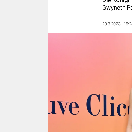
Die Königin
berlin
Gwyneth Pal
nord
20.3.2023
15:2
wahrheit
verlag
verlag
veranstaltungen
shop
fragen & hilfe
unterstützen
abo
genossenschaft