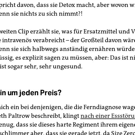
spricht davon, dass sie Detox macht, aber wovon wi
enn sie nichts zu sich nimmt?!
eiten Clip erzählt sie, was für Ersatzmittel und 
e intravenös verabreicht – der Großteil davon wär
enn sie sich halbwegs anständig ernähren würde.
ssig, es explizit sagen zu müssen, aber: Das ist n
ist sogar sehr, sehr ungesund.
n um jeden Preis?
mich ein bei denjenigen, die die Ferndiagnose wag
h Paltrow beschreibt, klingt
nach einer Essstör
nug, dass sie dieses harte Regiment ihrem eige
 schlimmer aber, dass sie gerade jetzt, da Size Zer