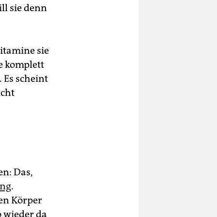
ll sie denn
Vitamine sie
e komplett
 Es scheint
icht
en: Das,
ung
.
nen Körper
o wieder da