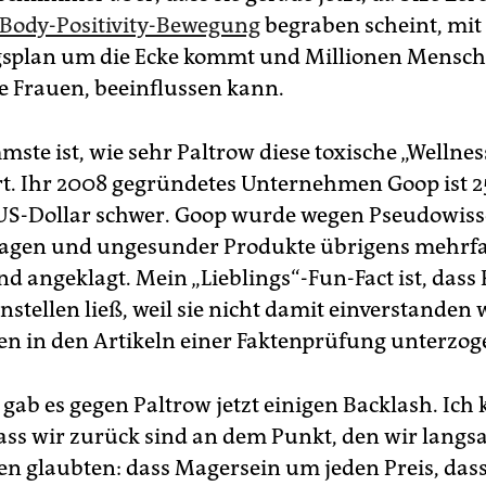
Body-Positivity-Bewegung
begraben scheint, mit
splan um die Ecke kommt und Millionen Mensch
e Frauen, beeinflussen kann.
ste ist, wie sehr Paltrow diese toxische „Wellnes
ert. Ihr 2008 gegründetes Unternehmen Goop ist 
US-Dollar schwer. Goop wurde wegen Pseudowiss
sagen und ungesunder Produkte übrigens mehrf
und angeklagt. Mein „Lieblings“-Fun-Fact ist, dass
stellen ließ, weil sie nicht damit einverstanden 
en in den Artikeln einer Faktenprüfung unterzo
gab es gegen Paltrow jetzt einigen Backlash. Ich 
ass wir zurück sind an dem Punkt, den wir lang
 glaubten: dass Magersein um jeden Preis, das