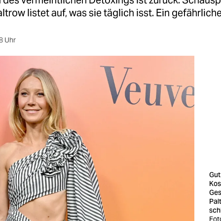
 des vermeintlichen Detoxings ist zurück: Schausp
trow listet auf, was sie täglich isst. Ein gefährlich
8 Uhr
Gut
Kos
Ges
Pal
sch
Fot