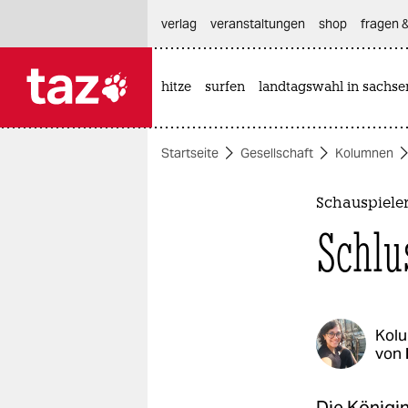
hautnavigation anspringen
hauptinhalt anspringen
footer anspringen
verlag
veranstaltungen
shop
fragen &
hitze
surfen
landtagswahl in sachse

taz zahl ich
taz zahl ich
Startseite
Gesellschaft
Kolumnen
themen
politik
Schauspiele
Schlu
öko
gesellschaft
kultur
Kol
von
sport