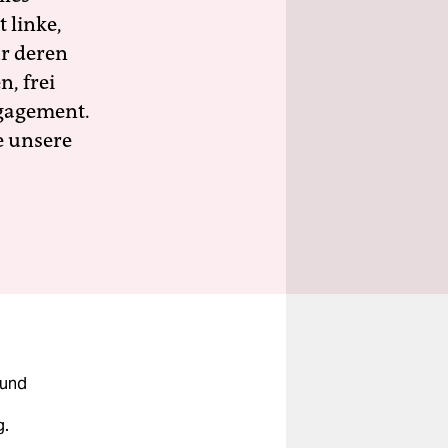
 linke,
ür deren
n, frei
ngagement.
e unsere
 und
g.