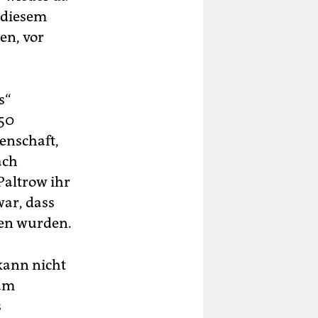
 diesem
en, vor
s“
250
enschaft,
ach
 Paltrow ihr
war, dass
gen wurden.
kann nicht
sam
s