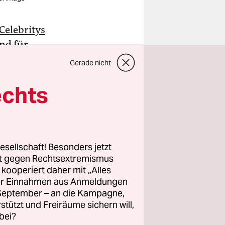
Celebritys
ind für
amit nichts
Gerade nicht
ngsbranche
echts
romis
rfragen
ank der
esellschaft! Besonders jetzt
rt gegen Rechtsextremismus
direkt
z kooperiert daher mit „Alles
n.
ller Einnahmen aus Anmeldungen
. September – an die Kampagne,
rstützt und Freiräume sichern will,
bei?