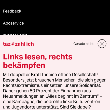
Feedback
Aboservice
ePaper Login
taz
zahl ich
Gerade nicht

Downloads für Abonnierende
Links lesen, rechts
bekämpfen
© 2026 taz Verlags und Vertriebs GmbH
Mit doppelter Kraft für eine offene Gesellschaft!
Alle Rechte vorbehalten. Bei rechtlichen Fragen oder für Genehmigungen
wenden Sie sich bitte an
lizenzen@taz.de
Besonders jetzt brauchen Menschen, die sich gegen
Rechtsextremismus einsetzen, unsere Solidarität.
Daher gehen 50 Prozent der Einnahmen aus
Feedback
Redaktionsstatut
Kommune-Richtlinien
KI-
Neuanmeldungen an „Alles beginnt im Zentrum“ –
eine Kampagne, die bedrohte linke Kulturzentren
Leitlinie
Informant
Datenschutz
Impressum
AGB
und Jugendorte unterstützt. Sind Sie dabei?