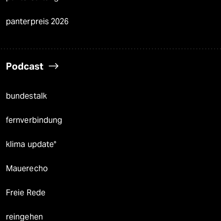
panterpreis 2026
Podcast
bundestalk
fernverbindung
klima update°
Mauerecho
Freie Rede
reingehen