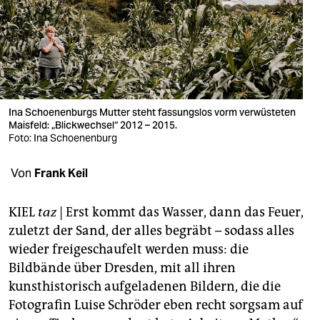
berlin
nord
wahrheit
verlag
Ina Schoenenburgs Mutter steht fassungslos vorm verwüsteten
Maisfeld: „Blickwechsel“ 2012 – 2015.
verlag
Foto: Ina Schoenenburg
veranstaltungen
Von
Frank Keil
shop
fragen & hilfe
KIEL
taz
| Erst kommt das Wasser, dann das Feuer,
zuletzt der Sand, der alles begräbt – sodass alles
unterstützen
wieder freigeschaufelt werden muss: die
Bildbände über Dresden, mit all ihren
abo
kunsthistorisch aufgeladenen Bildern, die die
genossenschaft
Fotografin Luise Schröder eben recht sorgsam auf