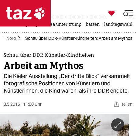

taz zahl ich
hitze
bergsteigen
usa unter trump
katzen
landtagswahl i

taz zahl ich
Nord
Schau über DDR-Künstler-Kindheiten: Arbeit am Mythos
taz zahl ich
themen
Schau über DDR-Künstler-Kindheiten
Arbeit am Mythos
politik
Die Kieler Ausstellung „Der dritte Blick“ versammelt
öko
fotografische Positionen von Künstlern und
Künstlerinnen, die Kind waren, als ihre DDR endete.
gesellschaft
3.5.2016
11:00 Uhr
teilen
kultur
sport