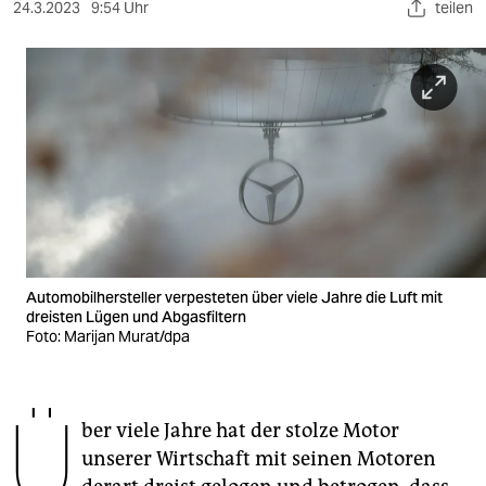
berlin
24.3.2023
9:54 Uhr
teilen
nord
wahrheit
verlag
verlag
veranstaltungen
shop
Automobilhersteller verpesteten über viele Jahre die Luft mit
fragen & hilfe
dreisten Lügen und Abgasfiltern
Foto: Marijan Murat/dpa
unterstützen
abo
Ü
ber viele Jahre hat der stolze Motor
genossenschaft
unserer Wirtschaft mit seinen Motoren