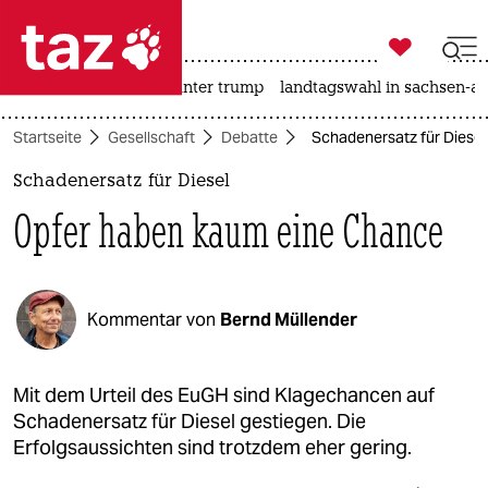

taz zahl ich
nahost-konflikt
usa unter trump
landtagswahl in sachsen-an

taz zahl ich
Startseite
Gesellschaft
Debatte
Schadenersatz für Diese
taz zahl ich
Schadenersatz für Diesel
themen
Opfer haben kaum eine Chance
politik
öko
Kommentar von
Bernd Müllender
gesellschaft
kultur
Mit dem Urteil des EuGH sind Klagechancen auf
Schadenersatz für Diesel gestiegen. Die
sport
Erfolgsaussichten sind trotzdem eher gering.