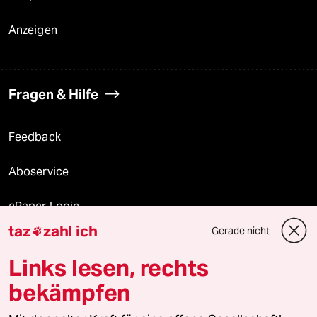
Anzeigen
Fragen & Hilfe
Feedback
Aboservice
ePaper Login
taz
zahl ich
Gerade nicht

Downloads für Abonnierende
Links lesen, rechts
bekämpfen
© 2026 taz Verlags und Vertriebs GmbH