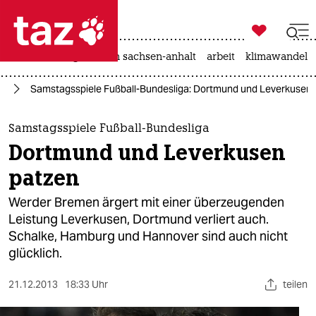

taz zahl ich
hitze
landtagswahl in sachsen-anhalt
arbeit
klimawandel

taz zahl ich
ll
Samstagsspiele Fußball-Bundesliga: Dortmund und Leverkusen 
taz zahl ich
themen
Samstagsspiele Fußball-Bundesliga
Dortmund und Leverkusen
politik
patzen
öko
Werder Bremen ärgert mit einer überzeugenden
Leistung Leverkusen, Dortmund verliert auch.
gesellschaft
Schalke, Hamburg und Hannover sind auch nicht
glücklich.
kultur
sport
21.12.2013
18:33 Uhr
teilen