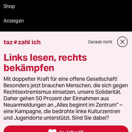
Le Monde diplomatique
taz Archiv
taz
zahl ich
Mehr taz Angebote
Gerade nicht

Links lesen, rechts
Reisen
bekämpfen
Kantine
Mit doppelter Kraft für eine offene Gesellschaft!
Besonders jetzt brauchen Menschen, die sich gegen
Shop
Rechtsextremismus einsetzen, unsere Solidarität.
Daher gehen 50 Prozent der Einnahmen aus
Anzeigen
Neuanmeldungen an „Alles beginnt im Zentrum“ –
eine Kampagne, die bedrohte linke Kulturzentren
und Jugendorte unterstützt. Sind Sie dabei?
Fragen & Hilfe