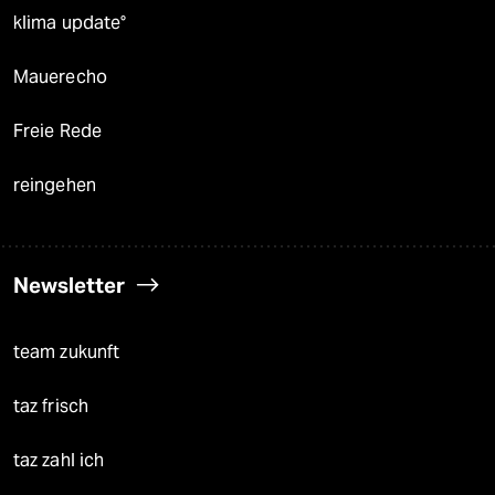
panterstiftung
panterpreis 2026
Podcast
bundestalk
fernverbindung
klima update°
Mauerecho
Freie Rede