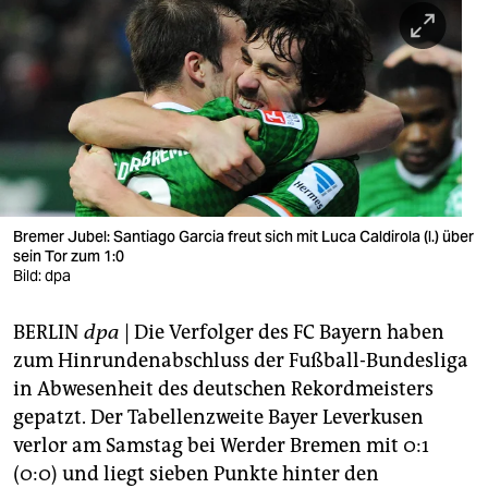
berlin
nord
wahrheit
verlag
verlag
veranstaltungen
Bremer Jubel: Santiago Garcia freut sich mit Luca Caldirola (l.) über
sein Tor zum 1:0
shop
Bild: dpa
fragen & hilfe
BERLIN
dpa
| Die Verfolger des FC Bayern haben
zum Hinrundenabschluss der Fußball-Bundesliga
unterstützen
in Abwesenheit des deutschen Rekordmeisters
abo
gepatzt. Der Tabellenzweite Bayer Leverkusen
verlor am Samstag bei Werder Bremen mit 0:1
genossenschaft
(0:0) und liegt sieben Punkte hinter den