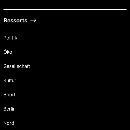
Wohnzimmerfaschismus
6
Rassismus bei Thurn und Taxis
Ekel-Adel scheißt auf Peter Maffay
taz

Folgen Sie uns
Ressorts
Politik