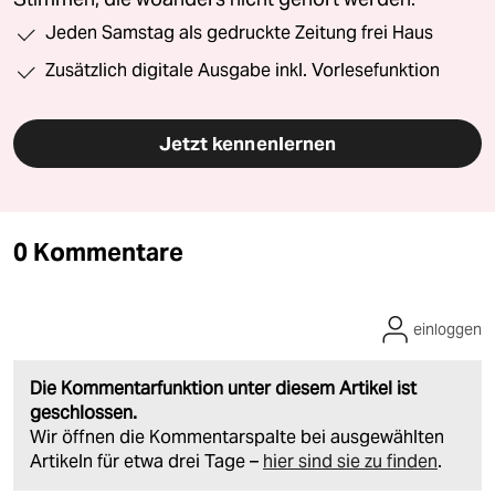
10 Ausgaben für 10 Euro
Die Wochenzeitung mit taz-Blick
Wir schauen den Superreichen auf die Finger.
Unsere wochentaz bietet jeden Samstag
Journalismus, der es nicht allen recht macht und
Stimmen, die woanders nicht gehört werden.
Jeden Samstag als gedruckte Zeitung frei Haus
Zusätzlich digitale Ausgabe inkl. Vorlesefunktion
Jetzt kennenlernen