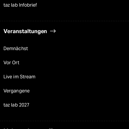
reingehen
Newsletter
team zukunft
taz frisch
taz zahl ich
taz lab Infobrief
Veranstaltungen