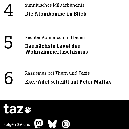
2
Krise der Demokratie
AfD-Wählen als Triebabfuhr
3
Wehrplicht in Deutschland
Zwangsdienst ist nie gut, auch nicht für
eine gute Sache
4
Sunnitisches Militärbündnis
Die Atombombe im Blick
5
Rechter Aufmarsch in Plauen
Das nächste Level des