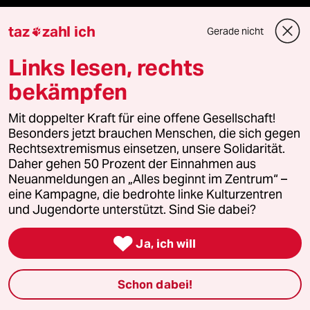
taz
zahl ich
Gerade nicht

Fragen & Hilfe
Links lesen, rechts
Feedback
bekämpfen
Aboservice
Mit doppelter Kraft für eine offene Gesellschaft!
Besonders jetzt brauchen Menschen, die sich gegen
ePaper Login
Rechtsextremismus einsetzen, unsere Solidarität.
Daher gehen 50 Prozent der Einnahmen aus
Neuanmeldungen an „Alles beginnt im Zentrum“ –
Downloads für Abonnierende
eine Kampagne, die bedrohte linke Kulturzentren
und Jugendorte unterstützt. Sind Sie dabei?

© 2026 taz Verlags und Vertriebs GmbH
Ja, ich will
Alle Rechte vorbehalten. Bei rechtlichen Fragen oder für Genehmigungen
wenden Sie sich bitte an
lizenzen@taz.de
Schon dabei!
Feedback
Redaktionsstatut
Kommune-Richtlinien
KI-