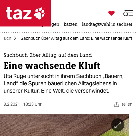

taz zahl ich
ceuta
hitze
bergsteigen
katzen
landtagswahl in sachsen-

taz zahl ich
Buch
Sachbuch über Alltag auf dem Land: Eine wachsende Kluft
taz zahl ich
themen
Sachbuch über Alltag auf dem Land
Eine wachsende Kluft
politik
Uta Ruge untersucht in ihrem Sachbuch „Bauern,
öko
Land“ die Spuren bäuerlichen Alltagslebens in
unserer Kultur. Eine Welt, die verschwindet.
gesellschaft
9.2.2021
18:23 Uhr
teilen
kultur
sport