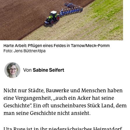
berlin
nord
wahrheit
verlag
Harte Arbeit: Pflügen eines Feldes in Tarnow/Meck-Pomm
verlag
Foto: Jens Büttner/dpa
veranstaltungen
Von
Sabine Seifert
shop
fragen & hilfe
Nicht nur Städte, Bauwerke und Menschen haben
unterstützen
eine Vergangenheit, „auch ein Acker hat seine
Geschichte“. Ein oft unscheinbares Stück Land, dem
abo
man seine Geschichte nicht ansieht.
genossenschaft
Uta Ruge ist in ihr niedersächsisches Heimatdorf