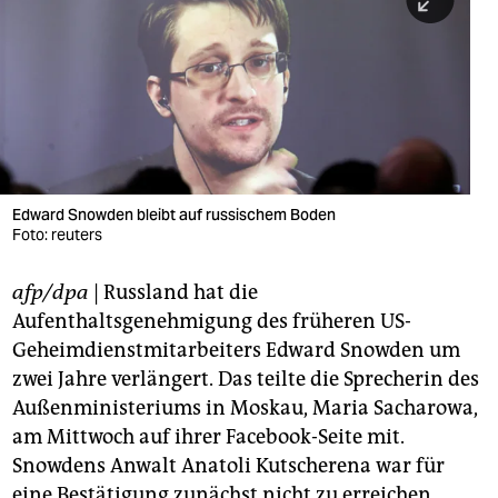
berlin
nord
wahrheit
verlag
verlag
Edward Snowden bleibt auf russischem Boden
Foto: reuters
veranstaltungen
shop
afp/dpa
| Russland hat die
Aufenthaltsgenehmigung des früheren US-
fragen & hilfe
Geheimdienstmitarbeiters Edward Snowden um
unterstützen
zwei Jahre verlängert. Das teilte die Sprecherin des
Außenministeriums in Moskau, Maria Sacharowa,
abo
am Mittwoch auf ihrer Facebook-Seite mit.
genossenschaft
Snowdens Anwalt Anatoli Kutscherena war für
eine Bestätigung zunächst nicht zu erreichen.