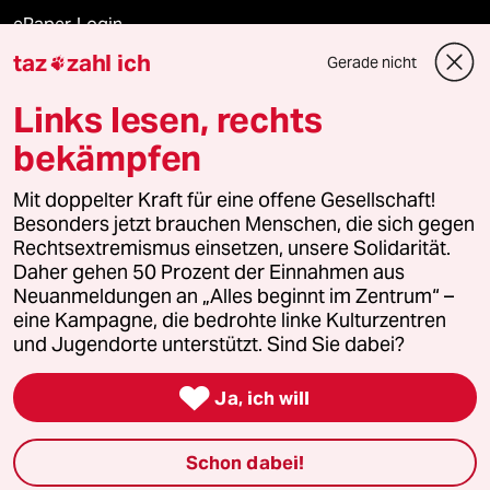
ePaper Login
taz
zahl ich
Gerade nicht

Downloads für Abonnierende
Links lesen, rechts
bekämpfen
© 2026 taz Verlags und Vertriebs GmbH
Mit doppelter Kraft für eine offene Gesellschaft!
Alle Rechte vorbehalten. Bei rechtlichen Fragen oder für Genehmigungen
wenden Sie sich bitte an
lizenzen@taz.de
Besonders jetzt brauchen Menschen, die sich gegen
Rechtsextremismus einsetzen, unsere Solidarität.
Daher gehen 50 Prozent der Einnahmen aus
Feedback
Redaktionsstatut
Kommune-Richtlinien
KI-
Neuanmeldungen an „Alles beginnt im Zentrum“ –
eine Kampagne, die bedrohte linke Kulturzentren
Leitlinie
Informant
Datenschutz
Impressum
AGB
und Jugendorte unterstützt. Sind Sie dabei?
Seitenwende
Einwilligungen widerrufen (Ads)

Ja, ich will
Schon dabei!