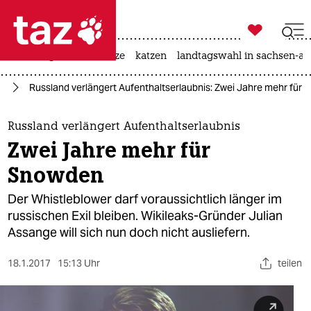

taz zahl ich
iran-krieg
ceuta
hitze
katzen
landtagswahl in sachsen-an

taz zahl ich
ka
Russland verlängert Aufenthaltserlaubnis: Zwei Jahre mehr für
taz zahl ich
themen
Russland verlängert Aufenthaltserlaubnis
Zwei Jahre mehr für
politik
Snowden
öko
Der Whistleblower darf voraussichtlich länger im
russischen Exil bleiben. Wikileaks-Gründer Julian
gesellschaft
Assange will sich nun doch nicht ausliefern.
kultur
18.1.2017
15:13 Uhr
teilen
sport