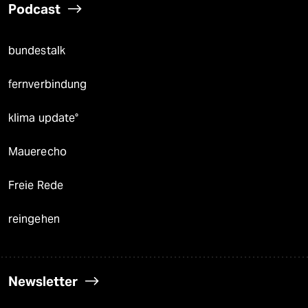
Podcast
bundestalk
fernverbindung
klima update°
Mauerecho
Freie Rede
reingehen
Newsletter