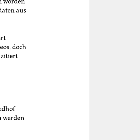
en worden
ldaten aus
rt
eos, doch
zitiert
edhof
ch werden