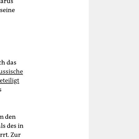
larus
 seine
ch das
ussische
eteiligt
s
um den
ls des in
rt. Zur