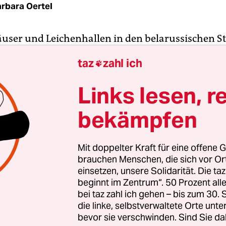
rbara Oertel
ser und Leichenhallen in den belarussischen S
yr und Narowlja sollen randvoll mit verletzten u
taz
zahl ich

Soldaten sein. Alle drei Orte befinden sich nicht 
on der Grenze zur Ukraine. Das berichtet der bela
Links lesen, r
 Radio Freies Europa unter Berufung auf Augenz
bekämpfen
ussische Ärz­t*in­nen sollen eine Verpflichtungse
eben haben, Informationen über Tote und Verletz
Mit doppelter Kraft für eine offene G
en. Falls doch, riskieren sie ihren Arbeitsplatz.
brauchen Menschen, die sich vor O
­ne­r*in­nen der Stadt Mosyr zufolge würden nicht
einsetzen, unsere Solidarität. Die ta
beginnt im Zentrum“. 50 Prozent a
nnen, die medizinische Hilfe brauchen, im örtlic
bei taz zahl ich gehen – bis zum 30
en Krankenhaus behandelt. Zum Röntgen würden
die linke, selbstverwaltete Orte unte
n die Kinderklinik geschickt.
bevor sie verschwinden. Sind Sie da