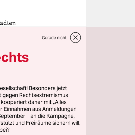
tädten
nd toten
Gerade nicht
weit
russische
echts
eug*innen.
rklärung
te nicht
esellschaft! Besonders jetzt
 Angaben
rt gegen Rechtsextremismus
 mehr alle
z kooperiert daher mit „Alles
ller Einnahmen aus Anmeldungen
hen
. September – an die Kampagne,
 die
rstützt und Freiräume sichern will,
bei?