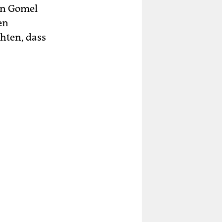
on Gomel
en
chten, dass