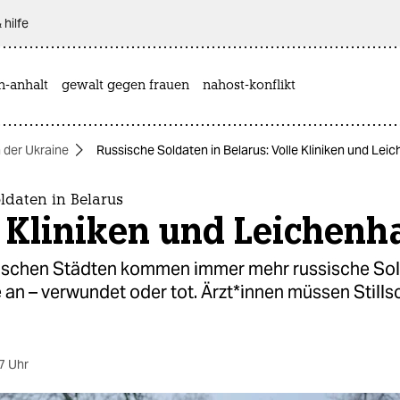
 hilfe
n-anhalt
gewalt gegen frauen
nahost-konflikt
n der Ukraine
Russische Soldaten in Belarus: Volle Kliniken und Lei
ldaten in Belarus
 Kliniken und Leichenh
sischen Städten kommen immer mehr russische So
 an – verwundet oder tot. Ärz­t*in­nen müssen Stil
7 Uhr