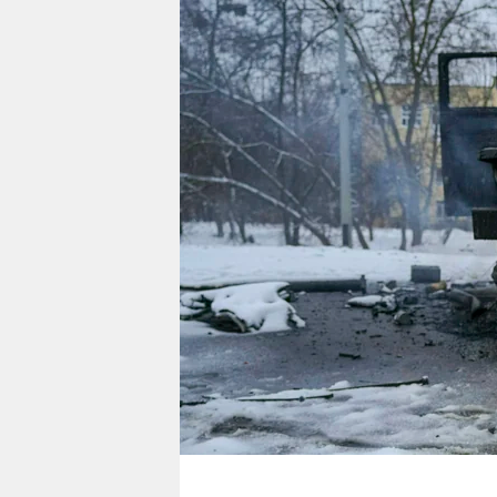
berlin
nord
wahrheit
verlag
verlag
veranstaltungen
shop
fragen & hilfe
unterstützen
abo
genossenschaft