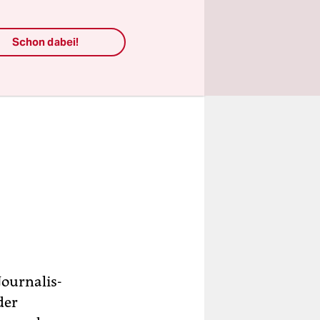
Schon dabei!
ur­na­lis­
der