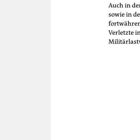
Auch in d
sowie in d
fortwährend
Verletzte 
Militärlas