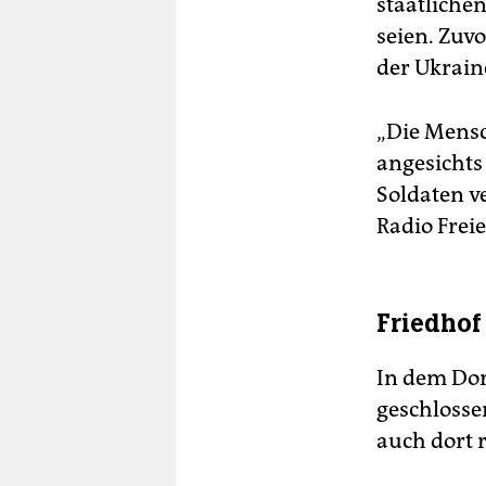
staatliche
seien. Zuvo
der Ukrain
„Die Mens
angesichts
Soldaten v
Radio Frei
Friedhof
In dem Dor
geschlosse
auch dort 