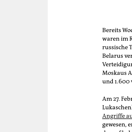
Bereits Wo
waren im 
russische 
Belarus ve
Verteidigu
Moskaus An
und 1.600 
Am 27. Feb
Lukaschen
Angriffe au
gewesen, e