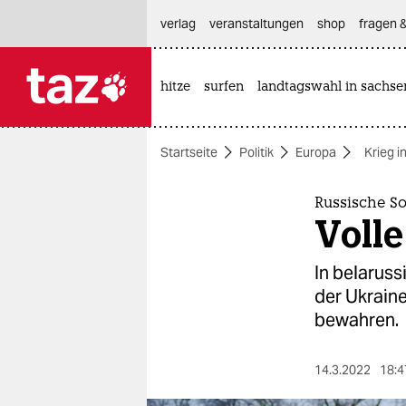
hautnavigation anspringen
hauptinhalt anspringen
footer anspringen
verlag
veranstaltungen
shop
fragen &
hitze
surfen
landtagswahl in sachse

taz zahl ich
taz zahl ich
Startseite
Politik
Europa
Krieg i
themen
politik
Russische So
Volle
öko
In belarus
gesellschaft
der Ukraine
bewahren.
kultur
sport
14.3.2022
18:4