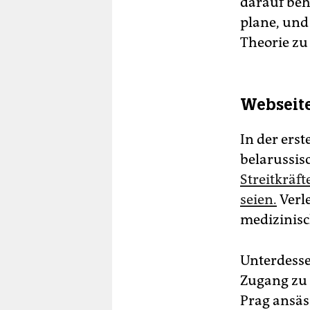
darauf beh
plane, und
Theorie z
Webseite
In der ers
belarussis
Streitkräft
seien.
Verle
medizinisc
Unterdesse
Zugang zu 
Prag ansäs