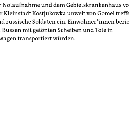
er Notaufnahme und dem Gebietskrankenhaus v
er Kleinstadt Kostjukowka unweit von Gomel treff
 russische Soldaten ein. Ein­woh­ne­r*in­nen beri
in Bussen mit getönten Scheiben und Tote in
twagen transportiert würden.