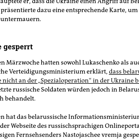
auptete er, dass die Ukraine einen Angriff auf Be
 präsentierte dazu eine entsprechende Karte, um
u untermauern.
 gesperrt
ten Märzwoche hatten sowohl Lukaschenko als au
che Verteidigungsministerium erklärt,
dass belar
e nicht an der „Spezialoperation“ in der Ukraine b
tzte russische Soldaten würden jedoch in Belaru
h behandelt.
n hat das belarussische Informationsministeri
der Webseite des russischsprachigen Onlineporta
sigen Fernsehsenders Nastojaschee vremja gesper