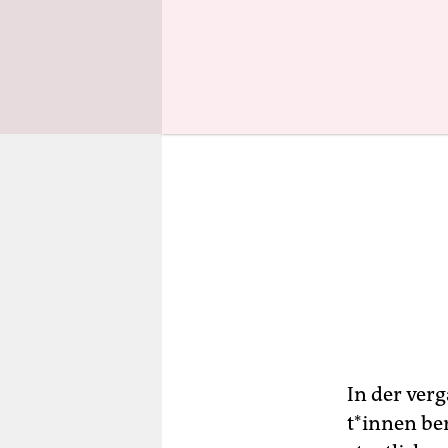
In der ver
t*in­nen be