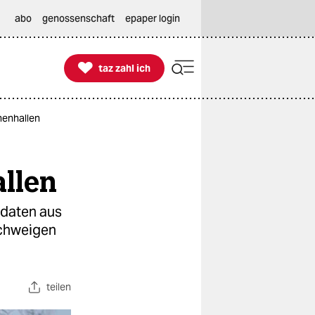
abo
genossenschaft
epaper login

taz zahl ich
taz zahl ich
chenhallen
allen
ldaten aus
lschweigen
teilen