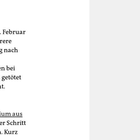
. Februar
rere
g nach
en bei
 getötet
t.
rium aus
er Schritt
. Kurz