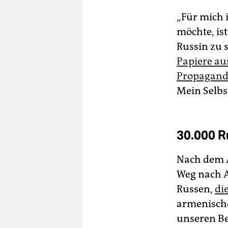
„Für mich i
möchte, ist
Russin zu 
Papiere au
Propaganda
Mein Selbst
30.000 
Nach dem 
Weg nach A
Russen,
di
armenische
unseren Be