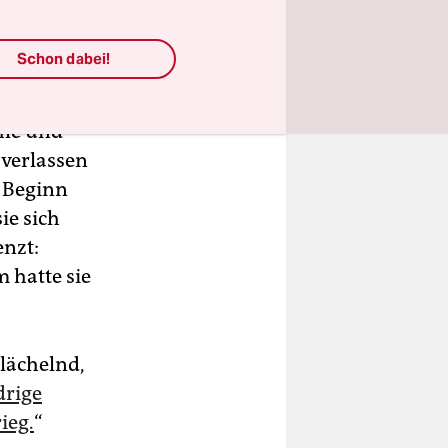
Schon dabei!
ommen,
hle und
 verlassen
 Beginn
ie sich
enzt:
 hatte sie
lächelnd,
drige
ieg.
“