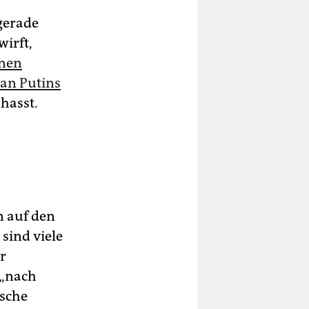
 gerade
wirft,
rnen
 an Putins
hasst.
 auf den
sind viele
er
 „nach
ische