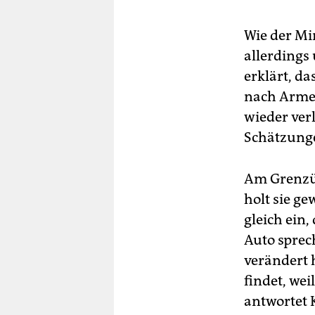
Wie der Mi
allerdings
erklärt, da
nach Armen
wieder verl
Schätzung
Am Grenzüb
holt sie g
gleich ein
Auto sprec
verändert h
findet, wei
antwortet K