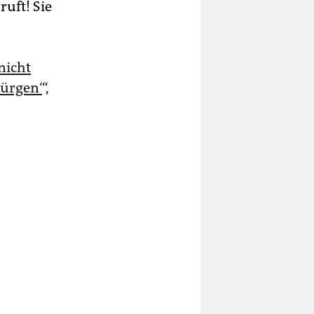
ruft! Sie
nicht
würgen‘
“,