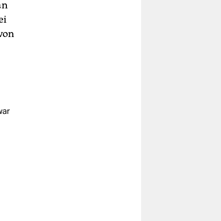
an
ei
von
war