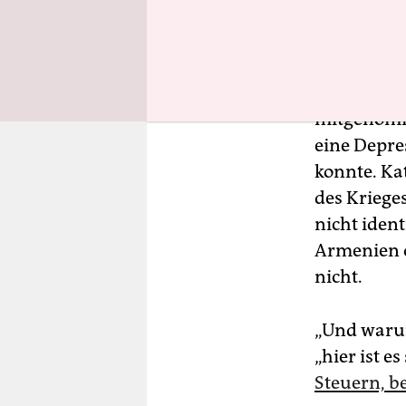
Anfang Mä
mitgenomme
eine Depre
konnte. Ka
des Krieges
nicht iden
Armenien o
nicht.
„Und warum
„hier ist e
Steuern, b