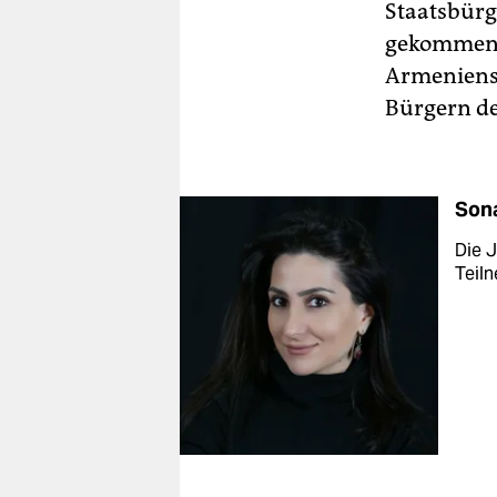
Staatsbürg
gekommen s
Armeniens
Bürgern de
Sona
Die J
Teiln