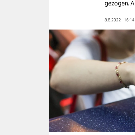
berlin
gezogen. A
nord
8.8.2022
16:14
wahrheit
verlag
verlag
veranstaltungen
shop
fragen & hilfe
unterstützen
abo
genossenschaft