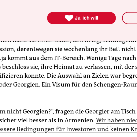

Ja, ich will
rz war Katja aus Russland nach Armenien gek
n hatte sie ihren Kater, den Krieg, Schuldgefü
ssion, derentwegen sie wochenlang ihr Bett nicht
tja kommt aus dem IT-Bereich. Wenige Tage nach
 beschloss sie, ihre Heimat zu verlassen, mit der s
tifizieren konnte. Die Auswahl an Zielen war begr
der Georgien. Ein Visum für den Schengen-Raum
 nicht Georgien?“, fragen die Georgier am Tisch 
s sicher viel besser als in Armenien.
Wir haben nie
essere Bedingungen für Investoren und keinen Kr