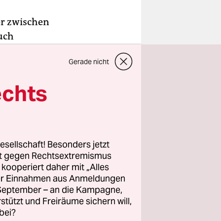
der zwischen
uch
e um eine
Gerade nicht
 für zwei
zu haben,
echts
t. In
g nur
desgrenze
esellschaft! Besonders jetzt
rt gegen Rechtsextremismus
z kooperiert daher mit „Alles
ller Einnahmen aus Anmeldungen
. September – an die Kampagne,
rstützt und Freiräume sichern will,
е:
bei?