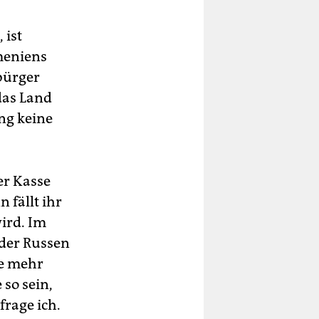
 ist
rmeniens
sbürger
das Land
ang keine
er Kasse
 fällt ihr
ird. Im
 der Russen
ze mehr
 so sein,
frage ich.