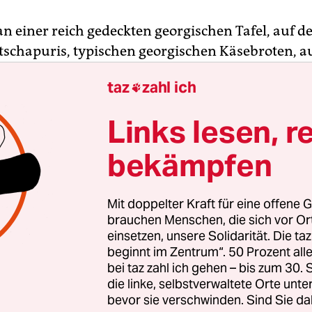
, an einer reich gedeckten georgischen Tafel, auf 
tschapuris, typischen georgischen Käsebroten, a
che Fähnchen stehen, drehen sich alle Gespräch
taz
zahl ich

tja, russische Staatsangehörige aus Armenien, ist
Georgien gekommen, um im Pass einen Stempel 
Links lesen, r
, dass sie die armenische Grenze überschritten ha
ürfen russische Staatsbürger ohne Registrierun
bekämpfen
te am Stück bleiben. Danach müssen sie die Lan
, und sei es auch nur für eine halbe Stunde.
Mit doppelter Kraft für eine offene G
brauchen Menschen, die sich vor O
einsetzen, unsere Solidarität. Die ta
beginnt im Zentrum“. 50 Prozent a
йна и мир – дневник
bei taz zahl ich gehen – bis zum 30
бы как можно больше людей смогли прочитать о последствиях
die linke, selbstverwaltete Orte unte
ны в Украине, taz также опубликовал этот текст на русском язык
bevor sie verschwinden. Sind Sie da
re
.