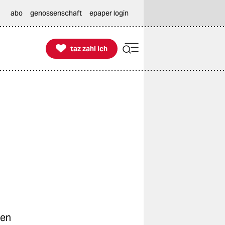
abo
genossenschaft
epaper login

taz zahl ich
taz zahl ich
ien