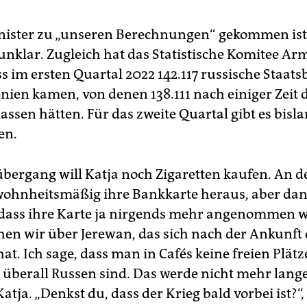
nister zu „unseren Berechnungen“ gekommen ist,
 unklar. Zugleich hat das Statistische Komitee A
ss im ersten Quartal 2022 142.117 russische Staat
ien kamen, von denen 138.111 nach einiger Zeit 
assen hätten. Für das zweite Quartal gibt es bisl
en.
ergang will Katja noch Zigaretten kaufen. An d
ewohnheitsmäßig ihre Bankkarte heraus, aber dann
, dass ihre Karte ja nirgends mehr angenommen w
hen wir über Jerewan, das sich nach der Ankunft
at. Ich sage, dass man in Cafés keine freien Plät
l überall Russen sind. Das werde nicht mehr lange
atja. „Denkst du, dass der Krieg bald vorbei ist?“, 