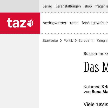
hautnavigation anspringen
hauptinhalt anspringen
footer anspringen
verlag
veranstaltungen
shop
fragen &
niedrigwasser
rente
landtagswahl i

taz zahl ich
taz zahl ich
Startseite
Politik
Europa
Krieg i
themen
politik
Russen im Ex
Das M
öko
gesellschaft
kultur
Kolumne
Kri
von
Sona Ma
sport
Viele russ