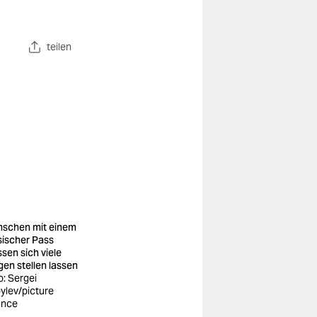
teilen
schen mit einem
sischer Pass
sen sich viele
gen stellen lassen
o: Sergei
ylev/picture
iance