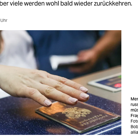
ber viele werden wohl bald wieder zurückkehren.
 Uhr
Men
rus
müs
Fra
Fot
Bob
all