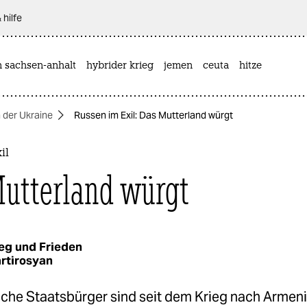
 hilfe
n sachsen-anhalt
hybrider krieg
jemen
ceuta
hitze
n der Ukraine
Russen im Exil: Das Mutterland würgt
il
utterland würgt
eg und Frieden
rtirosyan
ische Staatsbürger sind seit dem Krieg nach Armen