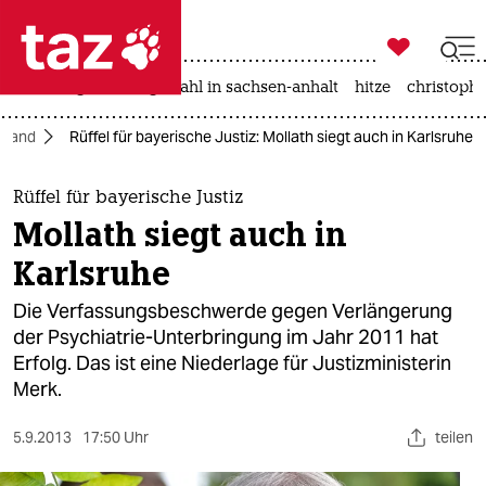

taz zahl ich
iran-krieg
landtagswahl in sachsen-anhalt
hitze
christophe

taz zahl ich
hland
Rüffel für bayerische Justiz: Mollath siegt auch in Karlsruhe
taz zahl ich
themen
Rüffel für bayerische Justiz
Mollath siegt auch in
politik
Karlsruhe
öko
Die Verfassungsbeschwerde gegen Verlängerung
der Psychiatrie-Unterbringung im Jahr 2011 hat
gesellschaft
Erfolg. Das ist eine Niederlage für Justizministerin
Merk.
kultur
sport
5.9.2013
17:50 Uhr
teilen