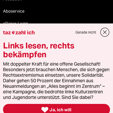
Aboservice
ePaper Login
taz
zahl ich
Gerade nicht

Downloads für Abonnierende
Links lesen, rechts
bekämpfen
© 2026 taz Verlags und Vertriebs GmbH
Alle Rechte vorbehalten. Bei rechtlichen Fragen oder für Genehmigungen
Mit doppelter Kraft für eine offene Gesellschaft!
wenden Sie sich bitte an
lizenzen@taz.de
Besonders jetzt brauchen Menschen, die sich gegen
Rechtsextremismus einsetzen, unsere Solidarität.
Daher gehen 50 Prozent der Einnahmen aus
Feedback
Redaktionsstatut
Kommune-Richtlinien
KI-
Neuanmeldungen an „Alles beginnt im Zentrum“ –
eine Kampagne, die bedrohte linke Kulturzentren
Leitlinie
Informant
Datenschutz
Impressum
AGB
und Jugendorte unterstützt. Sind Sie dabei?
Seitenwende
Einwilligungen widerrufen (Ads)

Ja, ich will