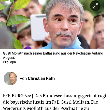
berlin
nord
wahrheit
verlag
verlag
veranstaltungen
Gustl Mollath nach seiner Entlassung aus der Psychiatrie Anfang
August.
shop
Bild: dpa
fragen & hilfe
Von
Christian Rath
unterstützen
abo
FREIBURG
taz
| Das Bundesverfassungsgericht rügt
genossenschaft
die bayerische Justiz im Fall Gustl Mollath. Die
Weigerung, Mollath aus der Psychiatrie zu