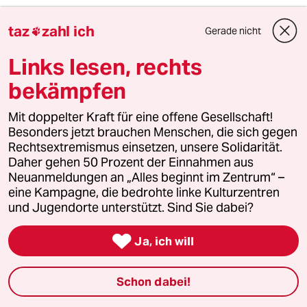
taz
zahl ich
Gerade nicht

Links lesen, rechts
bekämpfen
Mit doppelter Kraft für eine offene Gesellschaft!
Besonders jetzt brauchen Menschen, die sich gegen
Rechtsextremismus einsetzen, unsere Solidarität.
Daher gehen 50 Prozent der Einnahmen aus
Neuanmeldungen an „Alles beginnt im Zentrum“ –
eine Kampagne, die bedrohte linke Kulturzentren
und Jugendorte unterstützt. Sind Sie dabei?
10 Ausgaben für 10 Euro

Ja, ich will
Die Wochenzeitung mit taz-Blick
Wir schauen den Superreichen auf die Finger.
Schon dabei!
Unsere wochentaz bietet jeden Samstag
Journalismus, der es nicht allen recht macht und