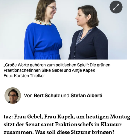
berlin
nord
wahrheit
verlag
verlag
veranstaltungen
„Große Worte gehören zum politischen Spiel“: Die grünen
Fraktionschefinnen Silke Gebel und Antje Kapek
shop
Foto: Karsten Thielker
fragen & hilfe
Von
Bert Schulz
und
Stefan Alberti
unterstützen
abo
taz: Frau Gebel, Frau Kapek, am heutigen Montag
genossenschaft
sitzt der Senat samt Fraktionschefs in Klausur
zusammen. Was soll diese Sitzung bringen?