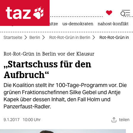

taz zahl ich
krieg in der ukraine
hitze
us-demokraten
nahost-konflikt

taz zahl ich
Startseite
Berlin
Rot-Rot-Grün in Berlin
Rot-Rot-Grün in Be
taz zahl ich
themen
Rot-Rot-Grün in Berlin vor der Klausur
„Startschuss für den
politik
Aufbruch“
öko
Die Koalition stellt ihr 100-Tage-Programm vor. Die
grünen Fraktionschefinnen Silke Gebel und Antje
gesellschaft
Kapek über dessen Inhalt, den Fall Holm und
Panzerfaust-Radler.
kultur
sport
9.1.2017
10:00 Uhr
teilen