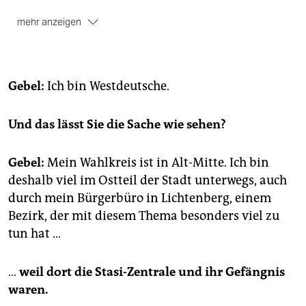
mehr anzeigen
Einen Monat nach der Wahl des Regierenden
Bürgermeisters sollen heute nach einer
Koalitionsklausur die Inhalte des Programms
vorgestellt werden, das deswegen eigentlich ein 130-
Gebel:
Ich bin Westdeutsche.
Tage-Programm ist – mindestens.
(taz)
Und das lässt Sie die Sache wie sehen?
Gebel:
Mein Wahlkreis ist in Alt-Mitte. Ich bin
deshalb viel im Ostteil der Stadt unterwegs, auch
durch mein Bürgerbüro in Lichtenberg, einem
Bezirk, der mit diesem Thema besonders viel zu
tun hat …
…
weil dort die Stasi-Zentrale und ihr Gefängnis
waren.