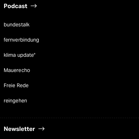
Podcast
bundestalk
fernverbindung
klima update°
Mauerecho
Freie Rede
reingehen
Newsletter