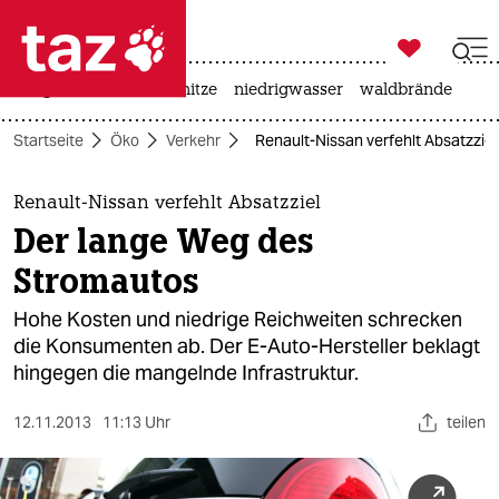

taz zahl ich
krieg in der ukraine
hitze
niedrigwasser
waldbrände

taz zahl ich
Startseite
Öko
Verkehr
Renault-Nissan verfehlt Absatzzie
taz zahl ich
themen
Renault-Nissan verfehlt Absatzziel
Der lange Weg des
politik
Stromautos
öko
Hohe Kosten und niedrige Reichweiten schrecken
die Konsumenten ab. Der E-Auto-Hersteller beklagt
gesellschaft
hingegen die mangelnde Infrastruktur.
kultur
12.11.2013
11:13 Uhr
teilen
sport