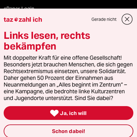
ePaper Login
taz
zahl ich
Gerade nicht

Downloads für Abonnierende
Links lesen, rechts
bekämpfen
© 2026 taz Verlags und Vertriebs GmbH
Mit doppelter Kraft für eine offene Gesellschaft!
Alle Rechte vorbehalten. Bei rechtlichen Fragen oder für Genehmigungen
wenden Sie sich bitte an
lizenzen@taz.de
Besonders jetzt brauchen Menschen, die sich gegen
Rechtsextremismus einsetzen, unsere Solidarität.
Daher gehen 50 Prozent der Einnahmen aus
Feedback
Redaktionsstatut
Kommune-Richtlinien
KI-
Neuanmeldungen an „Alles beginnt im Zentrum“ –
eine Kampagne, die bedrohte linke Kulturzentren
Leitlinie
Informant
Datenschutz
Impressum
AGB
und Jugendorte unterstützt. Sind Sie dabei?
Seitenwende
Einwilligungen widerrufen (Ads)

Ja, ich will
Schon dabei!