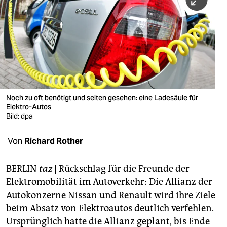
berlin
nord
wahrheit
verlag
verlag
Noch zu oft benötigt und selten gesehen: eine Ladesäule für
Elektro-Autos
veranstaltungen
Bild: dpa
shop
Von
Richard Rother
fragen & hilfe
unterstützen
BERLIN
taz
|
Rückschlag für die Freunde der
Elektromobilität im Autoverkehr: Die Allianz der
abo
Autokonzerne Nissan und Renault wird ihre Ziele
beim Absatz von Elektroautos deutlich verfehlen.
genossenschaft
Ursprünglich hatte die Allianz geplant, bis Ende