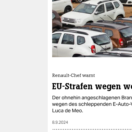
berlin
nord
wahrheit
verlag
verlag
veranstaltungen
shop
Renault-Chef warnt
EU-Strafen wegen w
fragen & hilfe
Der ohnehin angeschlagenen Bran
unterstützen
wegen des schleppenden E-Auto-V
abo
Luca de Meo.
genossenschaft
8.9.2024