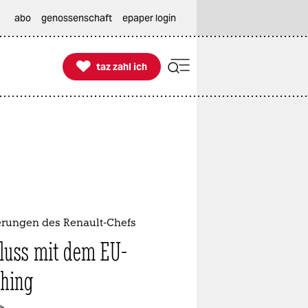
abo
genossenschaft
epaper login

taz zahl ich
taz zahl ich
erungen des Renault-Chefs
luss mit dem EU-
hing