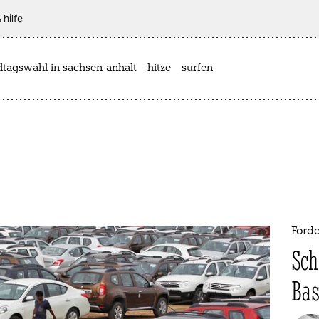
 hilfe
dtagswahl in sachsen-anhalt
hitze
surfen
Ford
Sch
Bas