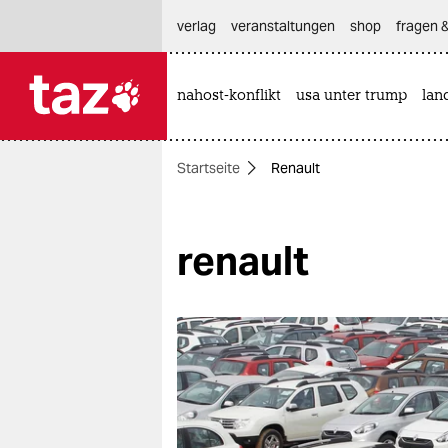
hautnavigation anspringen
hauptinhalt anspringen
footer anspringen
verlag
veranstaltungen
shop
fragen &
nahost-konflikt
usa unter trump
lan

taz zahl ich
taz zahl ich
Startseite
Renault
themen
politik
renault
öko
gesellschaft
kultur
sport