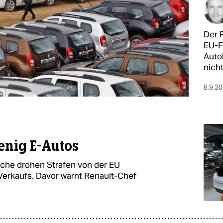
Der 
EU-F
Auto
nicht
8.9.2
enig E-Autos
che drohen Strafen von der EU
erkaufs. Davor warnt Renault-Chef