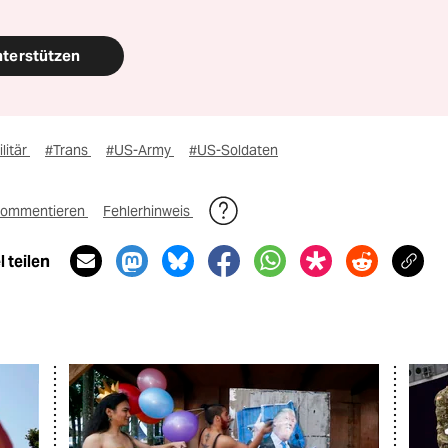
nterstützen
litär
#Trans
#US-Army
#US-Soldaten
ommentieren
Fehlerhinweis
 teilen