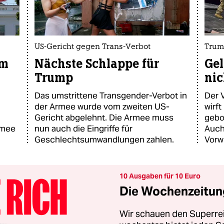
US-Gericht gegen Trans-Verbot
Trum
um
Nächste Schlappe für
Gel
Trump
nic
Das umstrittene Transgender-Verbot in
Der 
der Armee wurde vom zweiten US-
wirf
Gericht abgelehnt. Die Armee muss
gebo
rmee
nun auch die Eingriffe für
Auch
Geschlechtsumwandlungen zahlen.
Vorw
10 Ausgaben für 10 Euro
Die Wochenzeitung
Wir schauen den Superrei