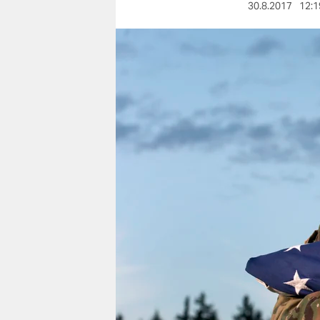
berlin
30.8.2017
12:1
nord
wahrheit
verlag
verlag
veranstaltungen
shop
fragen & hilfe
unterstützen
abo
genossenschaft