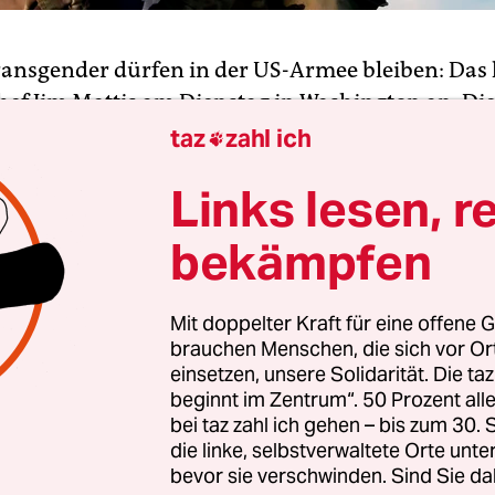
ransgender dürfen in der US-Armee bleiben: Das
ef Jim Mattis am Dienstag in Washington an. Di
ng des US-Verteidigungsministers gilt für alle T
taz
zahl ich

 in den Streitkräften Dienst tun. Mit dem von Prä
Links lesen, r
mp verhängten Aufnahmestopp für neue Rekrute
tenkommission befassen.
bekämpfen
e das Verteidigungsministerium am Freitag ang
Mit doppelter Kraft für eine offene G
ine Transgender mehr in die Streitkräfte des Land
brauchen Menschen, die sich vor O
n. Der Rekrutierungsstopp soll am 23. März 201
einsetzen, unsere Solidarität. Die ta
 einem Tweet im Juli hatte Trump zur Begründung
beginnt im Zentrum“. 50 Prozent a
n, die Armee dürfe nicht mit den „enormen medi
bei taz zahl ich gehen – bis zum 30
die linke, selbstverwaltete Orte unte
lastet werden sowie mit der Unruhe, die die Auf
bevor sie verschwinden. Sind Sie da
r mit sich bringe.