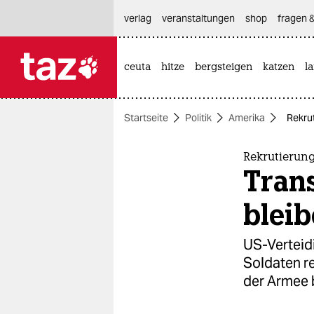
hautnavigation anspringen
hauptinhalt anspringen
footer anspringen
verlag
veranstaltungen
shop
fragen &
ceuta
hitze
bergsteigen
katzen
l

taz zahl ich
taz zahl ich
Startseite
Politik
Amerika
Rekrut
themen
politik
Rekrutierun
Tran
öko
blei
gesellschaft
US-Verteidi
kultur
Soldaten re
der Armee 
sport