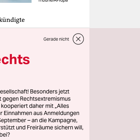
Tribune/AP/dpa
 kündigte
e
ransgender,
Gerade nicht
sident
echts
n soll sich
ewiesen,
esellschaft! Besonders jetzt
es
rt gegen Rechtsextremismus
8 in Kraft
z kooperiert daher mit „Alles
ller Einnahmen aus Anmeldungen
zinischen
. September – an die Kampagne,
rstützt und Freiräume sichern will,
nahme von
bei?