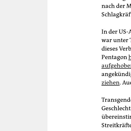
nach der M
Schlagkräft
In der US-
war unter
dieses Ver
Pentagon
aufgehobe
angekündi
ziehen
. A
Transgende
Geschlecht
übereinsti
Streitkräf