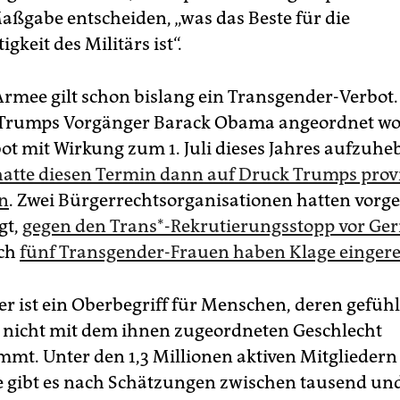
aßgabe entscheiden, „was das Beste für die
igkeit des Militärs ist“.
Armee gilt schon bislang ein Transgender-Verbot.
 Trumps Vorgänger Barack Obama angeordnet wo
bot mit Wirkung zum 1. Juli dieses Jahres aufzuhe
hatte diesen Termin dann auf Druck Trumps prov
n
. Zwei Bürgerrechtsorganisationen hatten vorg
gt,
gegen den Trans*-Rekrutierungsstopp vor Ger
uch
fünf Transgender-Frauen haben Klage eingere
r ist ein Oberbegriff für Menschen, deren gefühl
 nicht mit dem ihnen zugeordneten Geschlecht
mmt. Unter den 1,3 Millionen aktiven Mitgliedern
te gibt es nach Schätzungen zwischen tausend un