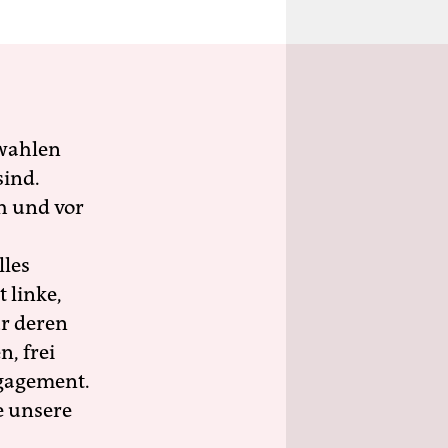
wahlen
sind.
h und vor
lles
 linke,
ür deren
n, frei
ngagement.
e unsere