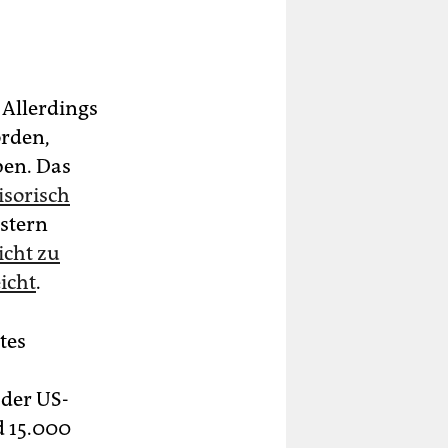
 Allerdings
rden,
ben. Das
isorisch
estern
icht zu
icht
.
tes
 der US-
d 15.000