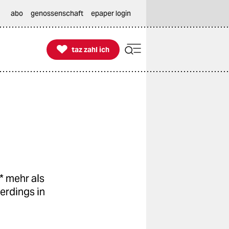
abo
genossenschaft
epaper login

taz zahl ich
taz zahl ich
* mehr als
erdings in