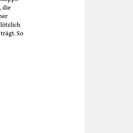
, die
ber
lötzlich
trägt. So