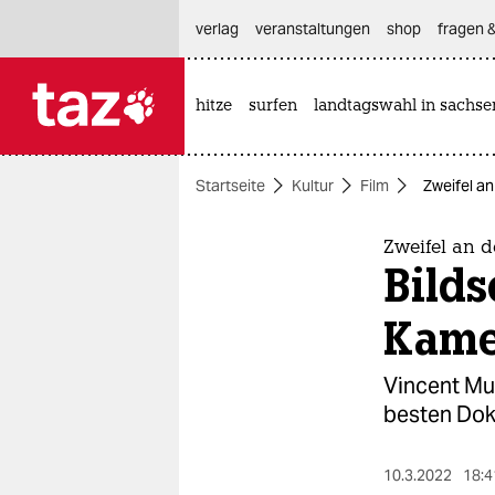
hautnavigation anspringen
hauptinhalt anspringen
footer anspringen
verlag
veranstaltungen
shop
fragen &
hitze
surfen
landtagswahl in sachse

taz zahl ich
taz zahl ich
Startseite
Kultur
Film
Zweifel an
themen
politik
Zweifel an d
Bilds
öko
Kame
gesellschaft
Vincent Mu
kultur
besten Doku
sport
10.3.2022
18:4