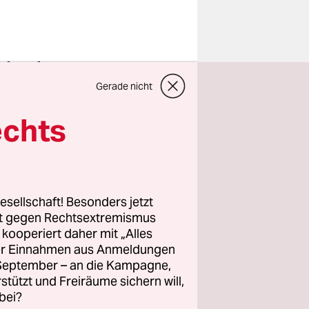
sehr schöne
legenen
Gerade nicht
Marie
echts
krönten –
er sehr
en sollte.
 wohl um
esellschaft! Besonders jetzt
stärken.
rt gegen Rechtsextremismus
z kooperiert daher mit „Alles
ben, und
ller Einnahmen aus Anmeldungen
. September – an die Kampagne,
 geworden –
rstützt und Freiräume sichern will,
und der
bei?