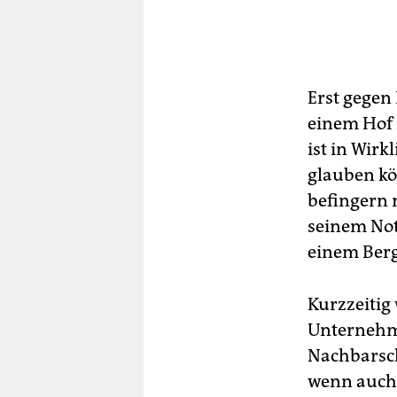
Erst gegen 
einem Hof 
ist in Wir
glauben kö
befingern 
seinem ­No
einem Berg
Kurz­zeitig
Unternehmu
Nachbarsch
wenn auch n