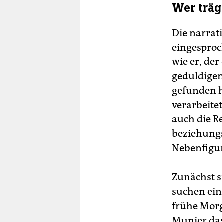
Wer trägt
Die narrat
eingesproc
wie er, de
geduldigen
gefunden h
verarbeitet
auch die R
beziehungs
Nebenfigur
Zunächst s
suchen ein
frühe ­Mor
Munier das