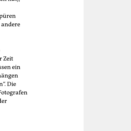
spüren
e andere
e
 Zeit
ssen ein
ghängen
“. Die
 Fotografen
der