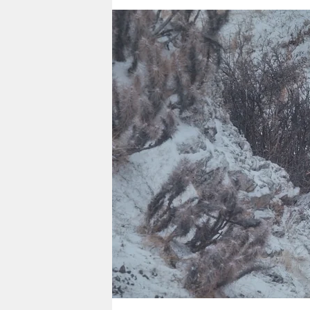
berlin
nord
wahrheit
verlag
verlag
veranstaltungen
shop
fragen & hilfe
unterstützen
abo
genossenschaft