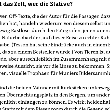
 das Zelt, wer die Stative?
iven Off-Texte, die der Autor für die Passagen da
hen hat, handeln wiederum von diesem selbst u
r ewig Rastlose, durch den Fotografen, jenen unen
 Naturbeobachter, auf dieser Reise zu echter Ruh
abe. (Tesson hat seine Eindrücke auch in einem
, das zu einem Bestseller wurde.) Von Tieren ist 
ede, aber ausschließlich im Zusammenhang mit 
weise Aussicht, sie vor die Linse zu bekommen. S
en, visuelle Trophäen für Muniers Bildersamml
ind die beiden Männer mit Rucksäcken unterwegs
en Übernachtungsplatz in den Bergen, um ander
genlicht einfangen zu können. Es wirkt heldenhaf
 Stativ mit dem Riesenzoom durch die Gegend sc