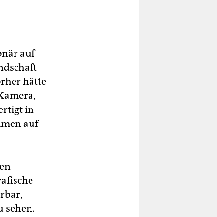
onär auf
ndschaft
orher hätte
 Kamera,
rtigt in
ammen auf
hen
afische
rbar,
u sehen.