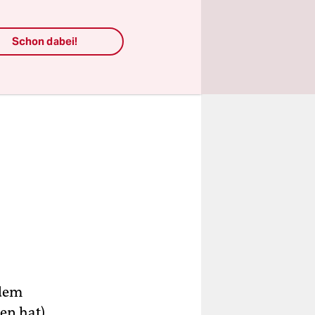
Schon dabei!
 dem
en hat),