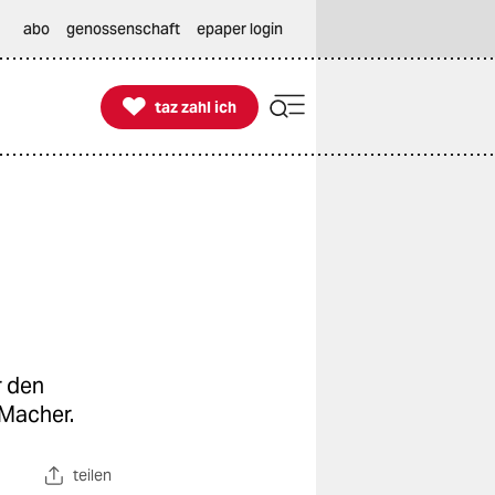
abo
genossenschaft
epaper login

taz zahl ich
taz zahl ich
r den
 Macher.
teilen