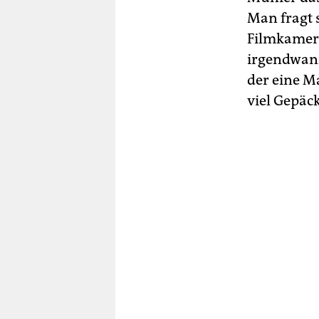
Man fragt s
Filmkamera
irgendwann
der eine Ma
viel Gepäc