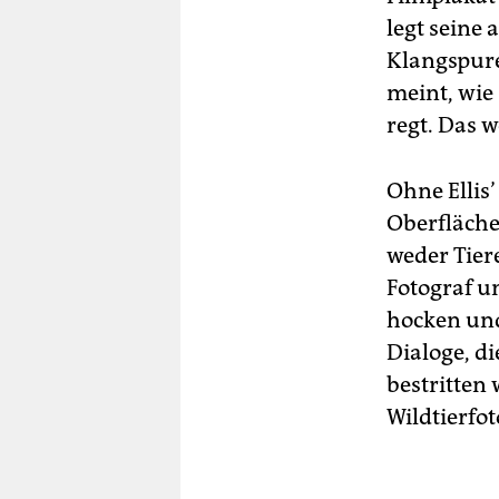
legt seine
Klangspure
meint, wie 
regt. Das 
Ohne Ellis
Oberfläche
weder Tier
Fotograf u
hocken und
Dialoge, d
bestritten
Wildtierfot