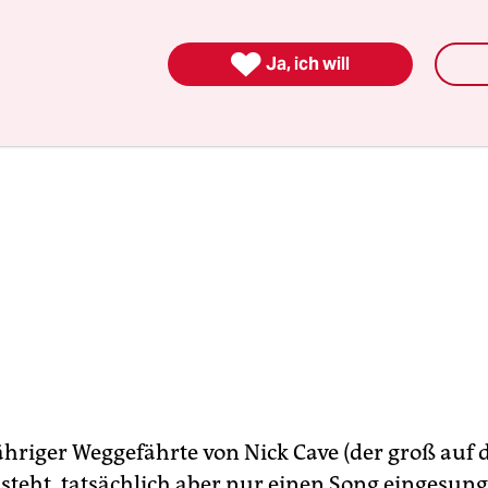

Ja, ich will
gjähriger Weggefährte von Nick Cave (der groß auf
 steht, tatsächlich aber nur einen Song eingesung