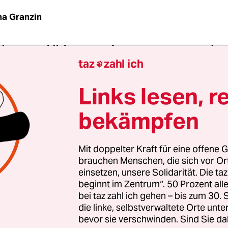
na Granzin
ekrönte Wildlife-Fotograf Vincent Munier macht 
taz
zahl ich
Tieren. Dafür ist er in allen möglichen, auch ent

en unterwegs. Gemeinsam mit der Regisseurin 
Links lesen, r
t er einen – mit dem César nun ebenfalls preisge
eine Tibet-Reise gedreht, auf der unter anderem d
bekämpfen
 seltene Schneeleopard bildlich festgehalten werd
ot nahm er den
Reiseschriftsteller Sylvain Tesson
,
Mit doppelter Kraft für eine offene G
torische Tiefe des filmischen Unternehmens zu ver
brauchen Menschen, die sich vor O
einsetzen, unsere Solidarität. Die ta
cht ist dem fertigen Produkt deutlich eingeschrie
beginnt im Zentrum“. 50 Prozent a
bei taz zahl ich gehen – bis zum 30
lb ist der Film eben kein großartiges Kunstwerk
die linke, selbstverwaltete Orte unte
er atemberaubender Bilder, kunstvoller Montage 
bevor sie verschwinden. Sind Sie da
Warren Ellis.