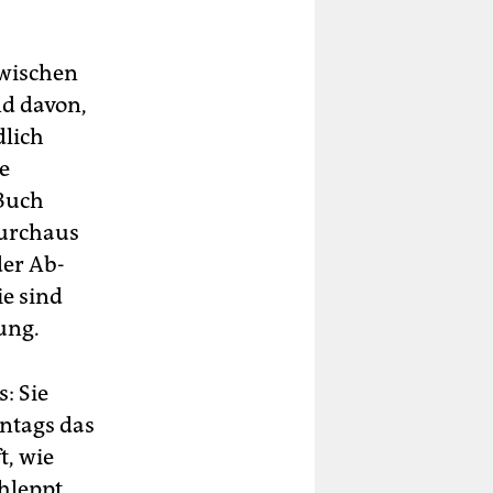
zwischen
nd davon,
dlich
e
 Buch
durchaus
der Ab-
ie sind
ung.
: Sie
ntags das
t, wie
hleppt.