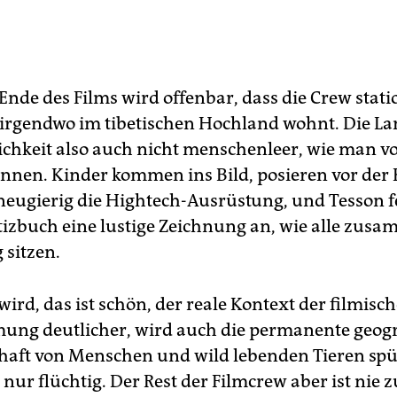
Ende des Films wird offenbar, dass die Crew stati
irgendwo im tibetischen Hochland wohnt. Die La
klichkeit also auch nicht menschenleer, wie man v
nnen. Kinder kommen ins Bild, posieren vor der
neugierig die Hightech-Ausrüstung, und Tesson fe
tizbuch eine lustige Zeichnung an, wie alle zus
 sitzen.
 wird, das ist schön, der reale­ Kontext der ­filmisc
ng deutlicher, wird auch die permanente geogr
aft von Menschen und wild lebenden Tieren spü
ur flüchtig. Der Rest der Filmcrew aber ist nie z