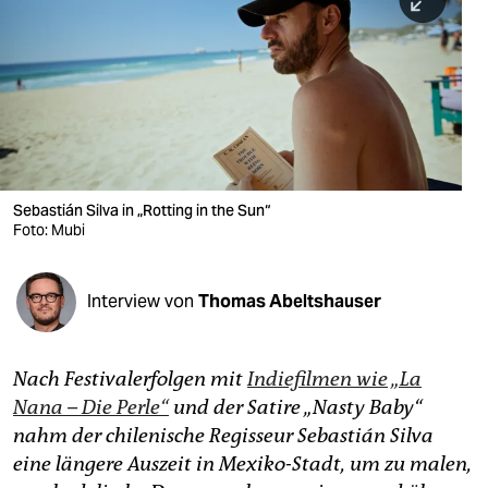
berlin
nord
wahrheit
verlag
verlag
Sebastián Silva in „Rotting in the Sun“
Foto: Mubi
veranstaltungen
shop
Interview von
Thomas Abeltshauser
fragen & hilfe
unterstützen
Nach Festivalerfolgen mit
Indiefilmen wie „La
Nana – Die Perle“
und der Satire „Nasty Baby“
abo
nahm der chilenische Regisseur Sebastián Silva
genossenschaft
eine längere Auszeit in Mexiko-Stadt, um zu malen,