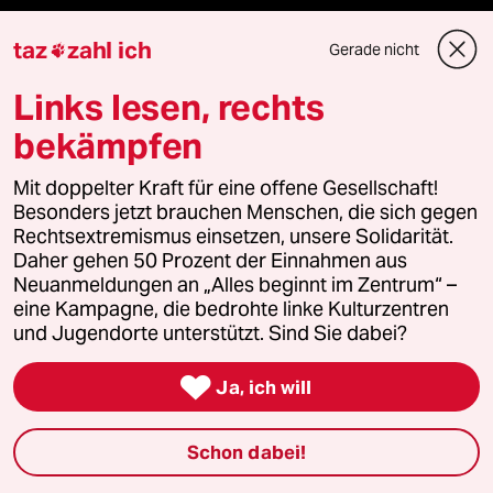
taz lab 2027
taz
zahl ich
Gerade nicht

Links lesen, rechts
bekämpfen
Mehr taz Lesestoff
Mit doppelter Kraft für eine offene Gesellschaft!
Besonders jetzt brauchen Menschen, die sich gegen
taz Blogs
Rechtsextremismus einsetzen, unsere Solidarität.
Daher gehen 50 Prozent der Einnahmen aus
taz FUTURZWEI
Neuanmeldungen an „Alles beginnt im Zentrum“ –
eine Kampagne, die bedrohte linke Kulturzentren
Le Monde diplomatique
und Jugendorte unterstützt. Sind Sie dabei?
taz Archiv

Ja, ich will
Schon dabei!
Mehr taz Angebote