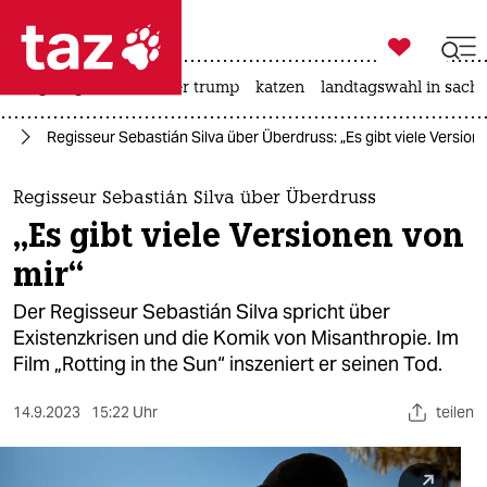

taz zahl ich
bergsteigen
usa unter trump
katzen
landtagswahl in sachs

taz zahl ich
lm
Regisseur Sebastián Silva über Überdruss: „Es gibt viele Version
taz zahl ich
themen
Regisseur Sebastián Silva über Überdruss
„Es gibt viele Versionen von
politik
mir“
öko
Der Regisseur Sebastián Silva spricht über
Existenzkrisen und die Komik von Misanthropie. Im
gesellschaft
Film „Rotting in the Sun“ inszeniert er seinen Tod.
kultur
14.9.2023
15:22 Uhr
teilen
sport