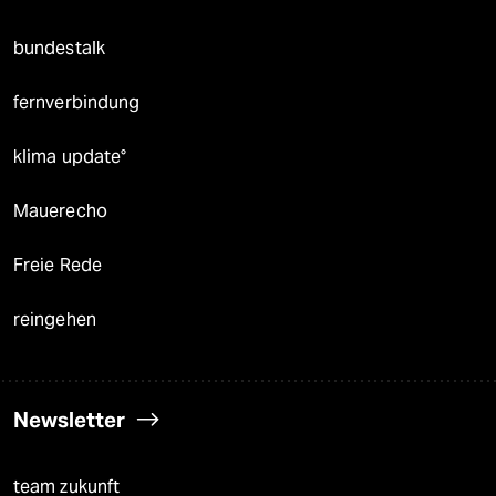
bundestalk
fernverbindung
klima update°
Mauerecho
Freie Rede
reingehen
Newsletter
team zukunft