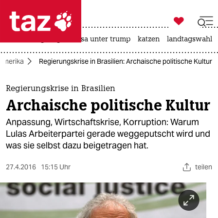

taz zahl ich
hitze
bergsteigen
usa unter trump
katzen
landtagswahl i

taz zahl ich
Amerika
Regierungskrise in Brasilien: Archaische politische Kultur
taz zahl ich
themen
Regierungskrise in Brasilien
Archaische politische Kultur
politik
Anpassung, Wirtschaftskrise, Korruption: Warum
öko
Lulas Arbeiterpartei gerade weggeputscht wird und
was sie selbst dazu beigetragen hat.
gesellschaft
27.4.2016
15:15 Uhr
teilen
kultur
sport