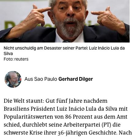
berlin
nord
wahrheit
verlag
Nicht unschuldig am Desaster seiner Partei: Luiz Inácio Lula da
Silva
verlag
Foto: reuters
veranstaltungen
shop
Aus Sao Paulo
Gerhard Dilger
fragen & hilfe
Die Welt staunt: Gut fünf Jahre nachdem
unterstützen
Brasiliens Präsident Luiz Inácio Lula da Silva mit
abo
Popularitätswerten von 86 Prozent aus dem Amt
schied, durchlebt seine Arbeiterpartei (PT) die
genossenschaft
schwerste Krise ihrer 36-jährigen Geschichte. Nach