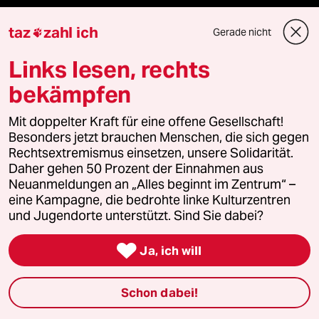
taz
zahl ich
Unterstützen
Gerade nicht

Links lesen, rechts
abo
bekämpfen
genossenschaft
Mit doppelter Kraft für eine offene Gesellschaft!
Besonders jetzt brauchen Menschen, die sich gegen
taz zahl ich
Rechtsextremismus einsetzen, unsere Solidarität.
Daher gehen 50 Prozent der Einnahmen aus
recherchefonds ausland
Neuanmeldungen an „Alles beginnt im Zentrum“ –
eine Kampagne, die bedrohte linke Kulturzentren
und Jugendorte unterstützt. Sind Sie dabei?
panterstiftung

Ja, ich will
panterpreis 2026
Schon dabei!
Podcast