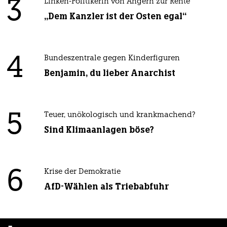
3
Linken-Politikerin von Angern zur Rente
„Dem Kanzler ist der Osten egal“
4
Bundeszentrale gegen Kinderfiguren
Benjamin, du lieber Anarchist
5
Teuer, unökologisch und krankmachend?
Sind Klimaanlagen böse?
6
Krise der Demokratie
AfD-Wählen als Triebabfuhr