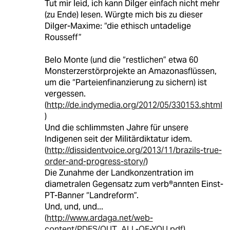
Tut mir leid, ich kann Dilger einfach nicht mehr
(zu Ende) lesen. Würgte mich bis zu dieser
Dilger-Maxime: “die ethisch untadelige
Rousseff”
Belo Monte (und die “restlichen” etwa 60
Monsterzerstörprojekte an Amazonasflüssen,
um die “Parteienfinanzierung zu sichern) ist
vergessen.
(
http://de.indymedia.org/2012/05/330153.shtml
)
Und die schlimmsten Jahre für unsere
Indigenen seit der Militärdiktatur idem.
(
http://dissidentvoice.org/2013/11/brazils-true-
order-and-progress-story/
)
Die Zunahme der Landkonzentration im
diametralen Gegensatz zum verb®annten Einst-
PT-Banner “Landreform”.
Und, und, und...
(
http://www.ardaga.net/web-
content/PDFS/OUT_ALL-OF-YOU.pdf
)