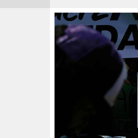
berlin
nord
wahrheit
verlag
verlag
veranstaltungen
shop
fragen & hilfe
unterstützen
abo
genossenschaft