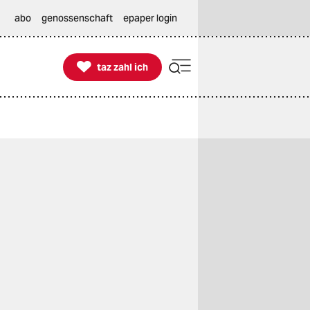
abo
genossenschaft
epaper login

taz zahl ich
taz zahl ich