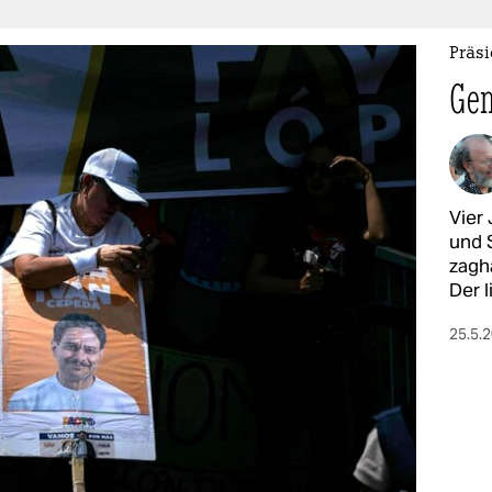
Präs
Gem
Vier
und 
zagha
Der 
25.5.