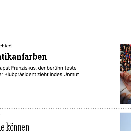
chied
atikanfarben
apst Franziskus, der berühmteste
er Klubpräsident zieht indes Unmut
p
sie können