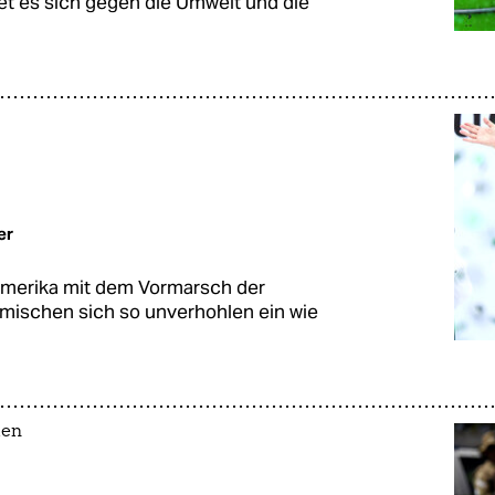
et es sich gegen die Umwelt und die
er
namerika mit dem Vormarsch der
 mischen sich so unverhohlen ein wie
ien