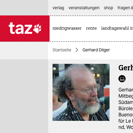
hautnavigation anspringen
hauptinhalt anspringen
footer anspringen
verlag
veranstaltungen
shop
fragen &
niedrigwasser
rente
landtagswahl i

taz zahl ich
taz zahl ich
Startseite
Gerhard Dilger
themen
Gerh
politik
öko
Gerhar
gesellschaft
Mitbeg
Südame
kultur
Bürole
Buenos
sport
für Le
nd, Wo