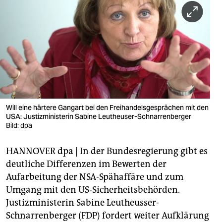
berlin
nord
wahrheit
verlag
verlag
veranstaltungen
Will eine härtere Gangart bei den Freihandelsgesprächen mit den
USA: Justizministerin Sabine Leutheuser-Schnarrenberger
shop
Bild: dpa
fragen & hilfe
HANNOVER dpa | In der Bundesregierung gibt es
deutliche Differenzen im Bewerten der
unterstützen
Aufarbeitung der NSA-Spähaffäre und zum
abo
Umgang mit den US-Sicherheitsbehörden.
Justizministerin Sabine Leutheusser-
genossenschaft
Schnarrenberger (FDP) fordert weiter Aufklärung