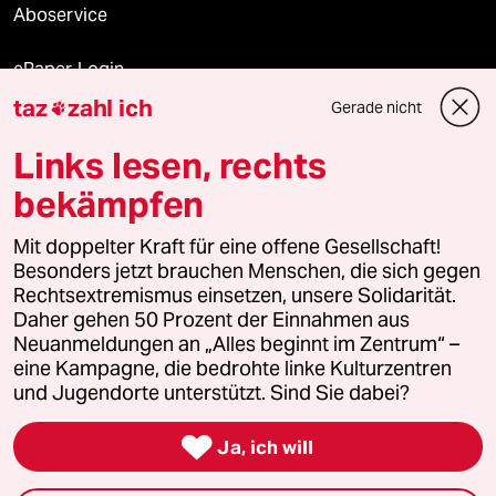
Aboservice
ePaper Login
taz
zahl ich
Gerade nicht

Downloads für Abonnierende
Links lesen, rechts
bekämpfen
© 2026 taz Verlags und Vertriebs GmbH
Alle Rechte vorbehalten. Bei rechtlichen Fragen oder für Genehmigungen
Mit doppelter Kraft für eine offene Gesellschaft!
wenden Sie sich bitte an
lizenzen@taz.de
Besonders jetzt brauchen Menschen, die sich gegen
Rechtsextremismus einsetzen, unsere Solidarität.
Daher gehen 50 Prozent der Einnahmen aus
Feedback
Redaktionsstatut
Kommune-Richtlinien
KI-
Neuanmeldungen an „Alles beginnt im Zentrum“ –
eine Kampagne, die bedrohte linke Kulturzentren
Leitlinie
Informant
Datenschutz
Impressum
AGB
und Jugendorte unterstützt. Sind Sie dabei?
Seitenwende
Einwilligungen widerrufen (Ads)

Ja, ich will