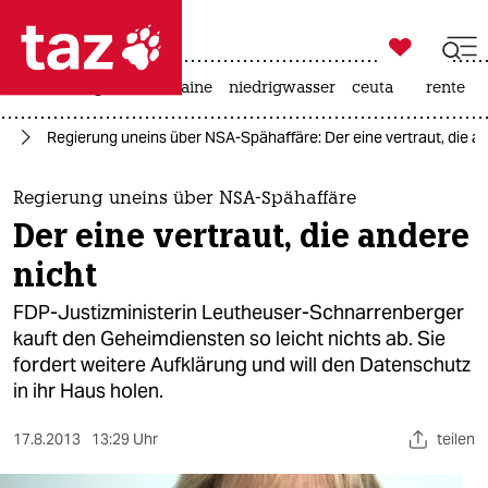

taz zahl ich
hitze
krieg in der ukraine
niedrigwasser
ceuta
rente

taz zahl ich
ng
Regierung uneins über NSA-Spähaffäre: Der eine vertraut, die a
taz zahl ich
themen
Regierung uneins über NSA-Spähaffäre
Der eine vertraut, die andere
politik
nicht
öko
FDP-Justizministerin Leutheuser-Schnarrenberger
kauft den Geheimdiensten so leicht nichts ab. Sie
gesellschaft
fordert weitere Aufklärung und will den Datenschutz
in ihr Haus holen.
kultur
sport
17.8.2013
13:29 Uhr
teilen