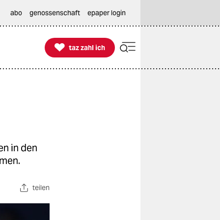
abo
genossenschaft
epaper login

taz zahl ich
taz zahl ich
en in den
hmen.
teilen