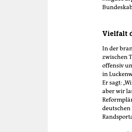
Bundeskabi
Vielfalt 
In der bra
zwischen T
offensiv u
in Luckenwa
Er sagt: „
aber wir la
Reformplän
deutschen 
Randsporta