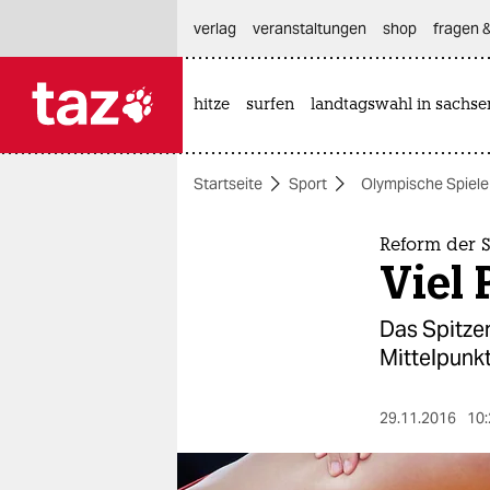
hautnavigation anspringen
hauptinhalt anspringen
footer anspringen
verlag
veranstaltungen
shop
fragen &
hitze
surfen
landtagswahl in sachse

taz zahl ich
taz zahl ich
Startseite
Sport
Olympische Spiele
themen
politik
Reform der 
Viel 
öko
Das Spitze
gesellschaft
Mittelpunkt
kultur
29.11.2016
10:
sport