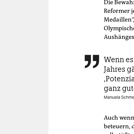
Die Bewahr
Reformer j
Medaillen“
Olympische
Aushänges
Wenn es 

Jahres g
‚Potenzi
ganz gu
Manuela Schm
Auch wenn 
beteuern, 