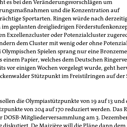
ht es bei den Veränderungsvorschlägen um
ierungsmaßnahmen und die Konzentration auf
rächtige Sportarten. Ringen würde nach derzeit
im geplanten dreigliedrigen Förderstufenkonze
n Exzellenzcluster oder Potenzialcluster zugere
ndern dem Cluster mit wenig oder ohne Potenzial
ei Olympischen Spielen sprang nur eine Bronzeme
s einem Papier, welches dem Deutschen Ringer
ts vor einigen Wochen vorgelegt wurde, geht herv
ckenwalder Stützpunkt im Freistilringen auf der S
sollen die Olympiastützpunkte von 19 auf 13 und 
zpunkte von 204 auf 170 reduziert werden. Das
der DOSB-Mitgliederversammlung am 3. Dezember
diskutiert. De Maizière will die Pläne dann dem