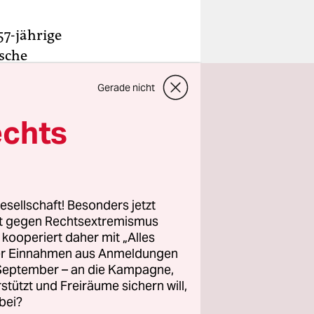
57-jährige
ische
er
Gerade nicht
ittag
ungen
echts
 stehen und
ibt Tipps.
rtkarg
he Existenz
esellschaft! Besonders jetzt
rt gegen Rechtsextremismus
z kooperiert daher mit „Alles
ller Einnahmen aus Anmeldungen
utsche
. September – an die Kampagne,
rstützt und Freiräume sichern will,
at und die
bei?