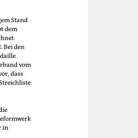
igem Stand
pt dem
chnet
. Bei den
daille
verband vom
or, dass
treichliste
die
 Reformwerk
 in