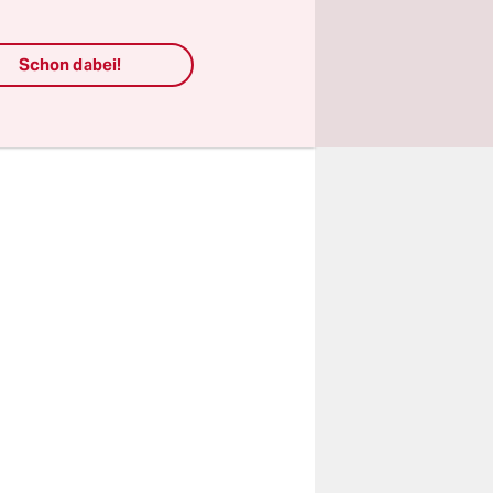
ister
osten.
Schon dabei!