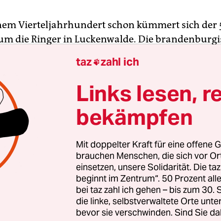
einem Vierteljahrhundert schon kümmert sich der 
 um die Ringer in Luckenwalde. Die brandenburg
zählt seit jeher zu den Traditionsstandorten dies
taz
zahl ich

rt in Deutschland. Und wie jeden Montagnachm
öll die Gruppe der 12- bis 15-Jährigen. Techniküb
Links lesen, r
te auf dem Programm. Immer wieder bleibt Röll
bekämpfen
t einen der vielen Kämpfe, macht etwas vor und g
ts der Ringermatten ist Röll in diesen Wochen wo
r will jetzt nichts Falsches sagen. Seine beruflic
Mit doppelter Kraft für eine offene G
em Spiel.
brauchen Menschen, die sich vor O
einsetzen, unsere Solidarität. Die ta
beginnt im Zentrum“. 50 Prozent a
te Reform der Spitzensportförderung, die der De
bei taz zahl ich gehen – bis zum 30
e Sportbund (DOSB) gemeinsam mit dem
die linke, selbstverwaltete Orte unte
nministerium die letzten zwei Jahre erarbeitet h
bevor sie verschwinden. Sind Sie da