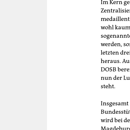
Im Kern ge
Zentralis
medaillent
wohl kaum 
sogenannte
werden, so
letzten dr
heraus. Au
DOSB berei
nun der Lu
steht.
Insgesamt 
Bundesstüt
wird bei 
Magdeburg 