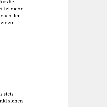
für die
rittel mehr
r nach den
u einem
 stets
unkt stehen