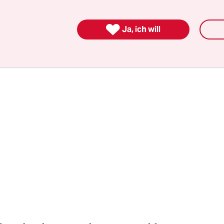
nerstag auf der Bundespressekonferenz von Min
Maizière vorgestellt wurde, würde Röll den Job k

Ja, ich will