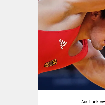
berlin
nord
wahrheit
verlag
verlag
veranstaltungen
shop
fragen & hilfe
unterstützen
abo
genossenschaft
Aus Lucken