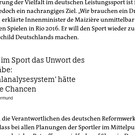
ung der Vielfalt im deutschen Leistungssport ist 
edoch ein nachrangiges Ziel. „Wir brauchen ein D
, erklärte Innenminister de Maizière unmittelba
n Spielen in Rio 2016. Er will den Sport wieder z
child Deutschlands machen.
im Sport das Unwort des
äbe:
alanalysesystem‘ hätte
te Chancen
ermund
die Verantwortlichen des deutschen Reformwerks
dass bei allen Planungen der Sportler im Mittelp