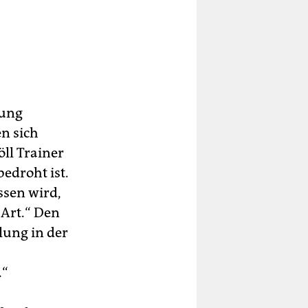
mung
n sich
ll Trainer
bedroht ist.
ssen wird,
 Art.“ Den
lung in der
.“