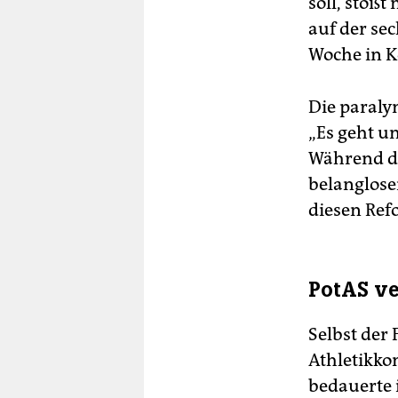
soll, stößt
auf der se
Woche in K
Die paraly
„Es geht um
Während de
belanglos
diesen Ref
PotAS ve
Selbst der
Athletikk
bedauerte 