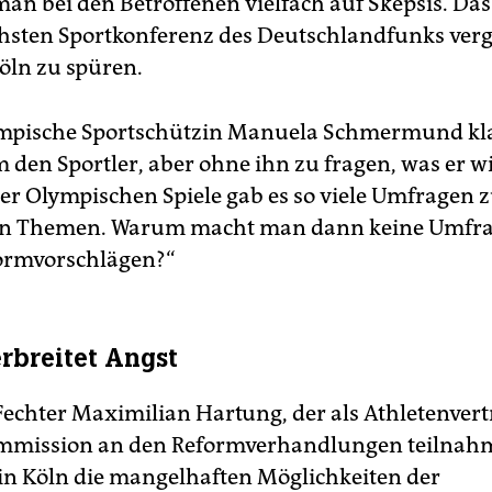
 man bei den Betroffenen vielfach auf Skepsis. Da
chsten Sportkonferenz des Deutschlandfunks ve
öln zu spüren.
mpische Sportschützin Manuela Schmermund kla
 den Sportler, aber ohne ihn zu fragen, was er wi
r Olympischen Spiele gab es so viele Umfragen zu
en Themen. Warum macht man dann keine Umfra
ormvorschlägen?“
rbreitet Angst
 Fechter Maximilian Hartung, der als Athletenvert
ommission an den Reformverhandlungen teilnah
in Köln die mangelhaften Möglichkeiten der