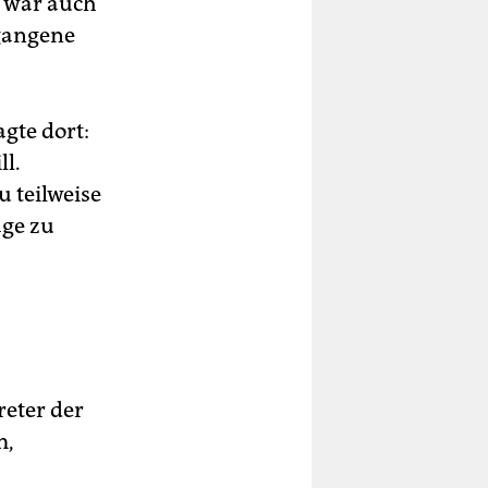
s war auch
rgangene
gte dort:
ll.
 teilweise
ge zu
reter der
m,