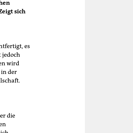
chen
Zeigt sich
tfertigt, es
t jedoch
en wird
 in der
lschaft.
er die
den
lich