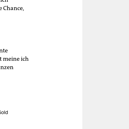
ie Chance,
nte
 meine ich
ganzen
Gold