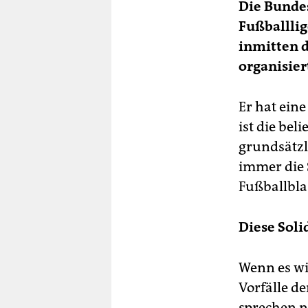
Die Bundes
Fußballlig
inmitten 
organisier
Er hat eine
ist die bel
grundsätzl
immer die 
Fußballbla
Diese Soli
Wenn es wir
Vorfälle d
sprechen ni