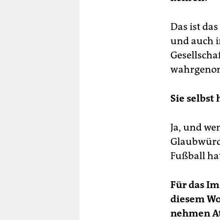
Das ist da
und auch in
Gesellschaf
wahrgeno
Sie selbst
Ja, und wen
Glaubwürdi
Fußball ha
Für das Im
diesem Woc
nehmen At