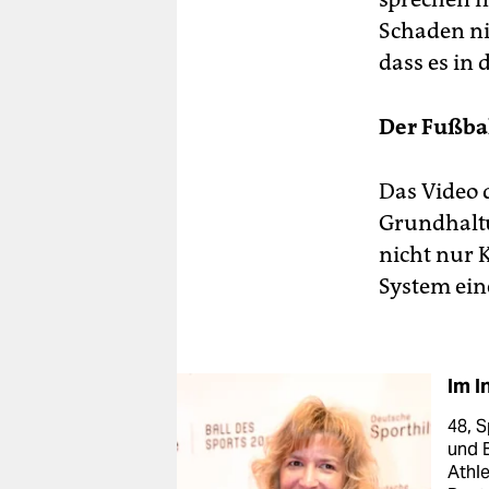
Schaden ni
dass es in 
Der Fußbal
Das Video 
Grundhalt
nicht nur 
System ein
Im 
48, 
und B
Athl