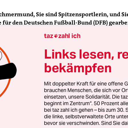
Schmermund, Sie sind Spitzensportlerin, und S
e für den Deutschen Fußball-Bund (DFB) gearbei
 sich auf den Start der Fußball-Bundesliga am
taz
zahl ich

de?
Links lesen, r
Schmermund:
Ich bin wie viele Menschen in Deu
bekämpfen
 Freuen ist aber nicht der richtige Ausdruck. Un
Voraus­setzungen habe ich eher Bauchweh damit.
Mit doppelter Kraft für eine offene G
brauchen Menschen, die sich vor O
einsetzen, unsere Solidarität. Die ta
beginnt im Zentrum“. 50 Prozent a
ergangenen Wochenende und dem gezeigten Verh
bei taz zahl ich gehen – bis zum 30
ommt es einem fast so vor, als ob die Pandemie 
die linke, selbstverwaltete Orte unte
st aber weiter unter uns, wir haben kein Impfmitt
bevor sie verschwinden. Sind Sie da