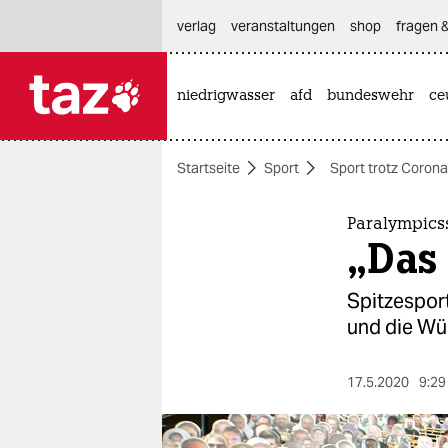
hautnavigation anspringen
hauptinhalt anspringen
footer anspringen
verlag
veranstaltungen
shop
fragen &
niedrigwasser
afd
bundeswehr
ce

taz zahl ich
taz zahl ich
Startseite
Sport
Sport trotz Corona
themen
politik
Paralympicss
„Das
öko
Spitzespor
gesellschaft
und die Wü
kultur
17.5.2020
9:29
sport