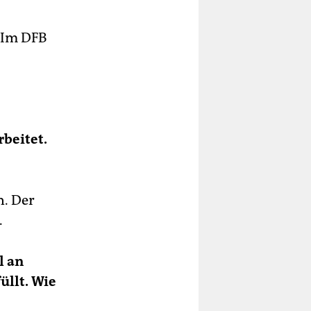
. Im DFB
beitet.
n. Der
.
l an
üllt. Wie