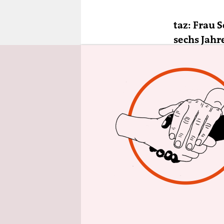
epaper login
taz: Frau 
sechs Jahr
Freuen Sie
Wochenen
Manuela 
Fußballfan.
aktuellen 
Warum?
Seit dem v
Menschen k
Das Virus i