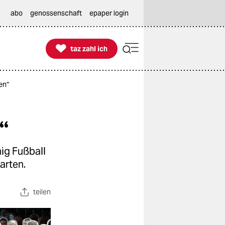
abo
genossenschaft
epaper login

taz zahl ich
taz zahl ich
en“
“
ig Fußball
arten.
teilen