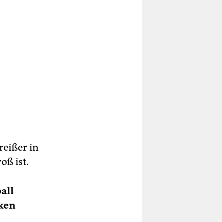
reißer in
oß ist.
all
cken