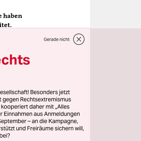
ie haben
tet.
Gerade nicht
echts
tschland
ter den
esellschaft! Besonders jetzt
rt gegen Rechtsextremismus
z kooperiert daher mit „Alles
ller Einnahmen aus Anmeldungen
alten der
. September – an die Kampagne,
weg wäre.
rstützt und Freiräume sichern will,
el, kein
bei?