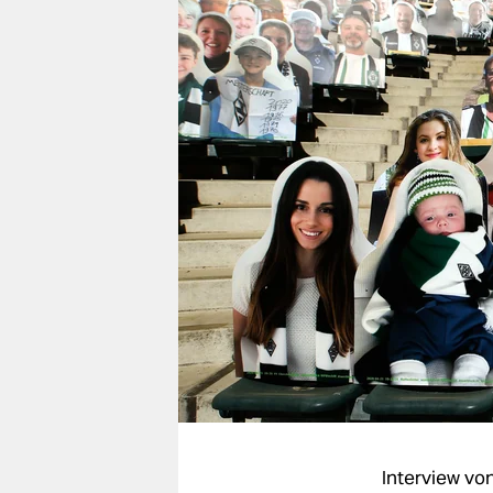
berlin
nord
wahrheit
verlag
verlag
veranstaltungen
shop
fragen & hilfe
unterstützen
abo
genossenschaft
Interview vo