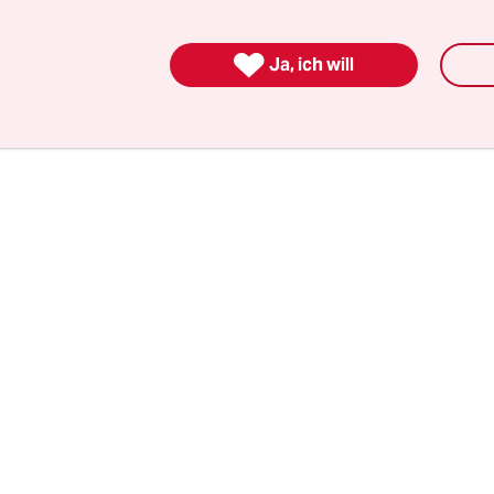
icheres Arzneimittel zur Behandlung. Deshalb ha

Ja, ich will