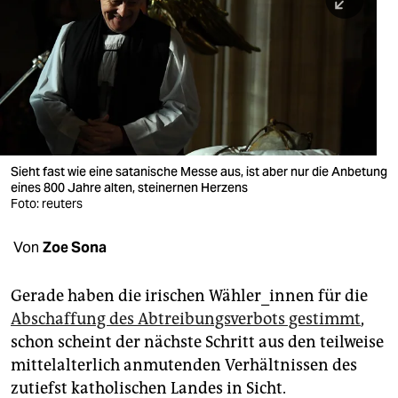
berlin
nord
wahrheit
verlag
verlag
Sieht fast wie eine satanische Messe aus, ist aber nur die Anbetung
eines 800 Jahre alten, steinernen Herzens
veranstaltungen
Foto: reuters
shop
Von
Zoe Sona
fragen & hilfe
unterstützen
Gerade haben die irischen Wähler_innen für die
Abschaffung des Abtreibungsverbots gestimmt
,
abo
schon scheint der nächste Schritt aus den teilweise
mittelalterlich anmutenden Verhältnissen des
genossenschaft
zutiefst katholischen Landes in Sicht.