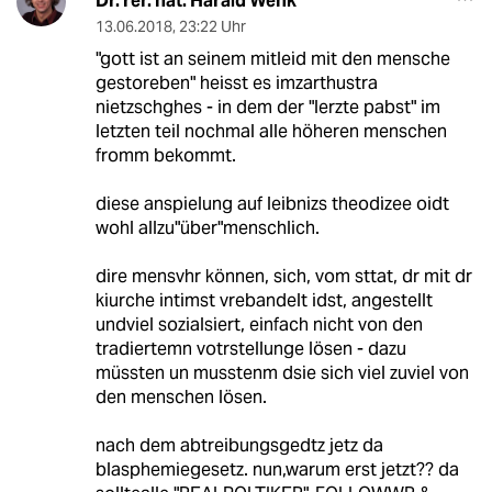
Dr. rer. nat. Harald Wenk
13.06.2018
,
23:22 Uhr
"gott ist an seinem mitleid mit den mensche
gestoreben" heisst es imzarthustra
nietzschghes - in dem der "lerzte pabst" im
letzten teil nochmal alle höheren menschen
fromm bekommt.
diese anspielung auf leibnizs theodizee oidt
wohl allzu"über"menschlich.
dire mensvhr können, sich, vom sttat, dr mit dr
kiurche intimst vrebandelt idst, angestellt
undviel sozialsiert, einfach nicht von den
tradiertemn votrstellunge lösen - dazu
müssten un musstenm dsie sich viel zuviel von
den menschen lösen.
nach dem abtreibungsgedtz jetz da
blasphemiegesetz. nun,warum erst jetzt?? da