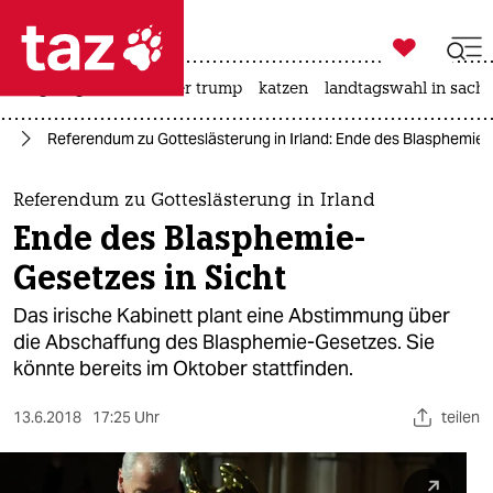

taz zahl ich
bergsteigen
usa unter trump
katzen
landtagswahl in sachs

taz zahl ich
ag
Referendum zu Gotteslästerung in Irland: Ende des Blasphemie-
taz zahl ich
themen
Referendum zu Gotteslästerung in Irland
Ende des Blasphemie-
politik
Gesetzes in Sicht
öko
Das irische Kabinett plant eine Abstimmung über
die Abschaffung des Blasphemie-Gesetzes. Sie
gesellschaft
könnte bereits im Oktober stattfinden.
kultur
13.6.2018
17:25 Uhr
teilen
sport