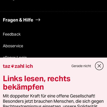
Fragen & Hilfe
Feedback
Aboservice
ePaper Login
taz
zahl ich
Gerade nicht

Downloads für Abonnierende
Links lesen, rechts
bekämpfen
© 2026 taz Verlags und Vertriebs GmbH
Mit doppelter Kraft für eine offene Gesellschaft!
Alle Rechte vorbehalten. Bei rechtlichen Fragen oder für Genehmigungen
wenden Sie sich bitte an
lizenzen@taz.de
Besonders jetzt brauchen Menschen, die sich gegen
Rechtsextremismus einsetzen, unsere Solidarität.