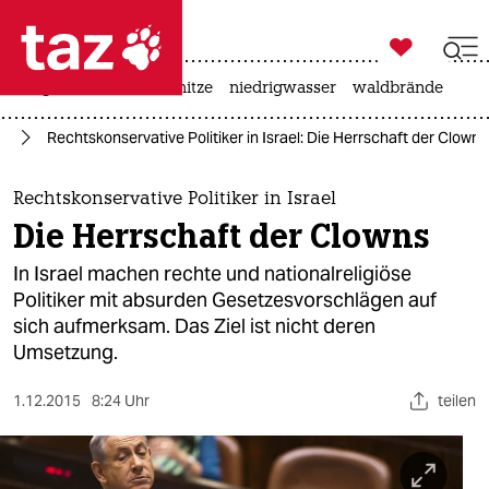

taz zahl ich
krieg in der ukraine
hitze
niedrigwasser
waldbrände

taz zahl ich
st
Rechtskonservative Politiker in Israel: Die Herrschaft der Clowns
taz zahl ich
themen
Rechtskonservative Politiker in Israel
Die Herrschaft der Clowns
politik
In Israel machen rechte und nationalreligiöse
öko
Politiker mit absurden Gesetzesvorschlägen auf
sich aufmerksam. Das Ziel ist nicht deren
gesellschaft
Umsetzung.
kultur
1.12.2015
8:24 Uhr
teilen
sport