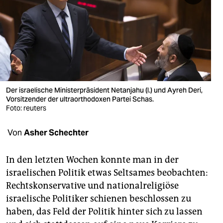
berlin
nord
wahrheit
verlag
verlag
Der israelische Ministerpräsident Netanjahu (l.) und Ayreh Deri,
Vorsitzender der ultraorthodoxen Partei Schas.
veranstaltungen
Foto: reuters
shop
Von
Asher Schechter
fragen & hilfe
In den letzten Wochen konnte man in der
unterstützen
israelischen Politik etwas Seltsames beobachten:
Rechtskonservative und nationalreligiöse
abo
israelische Politiker schienen beschlossen zu
genossenschaft
haben, das Feld der Politik hinter sich zu lassen