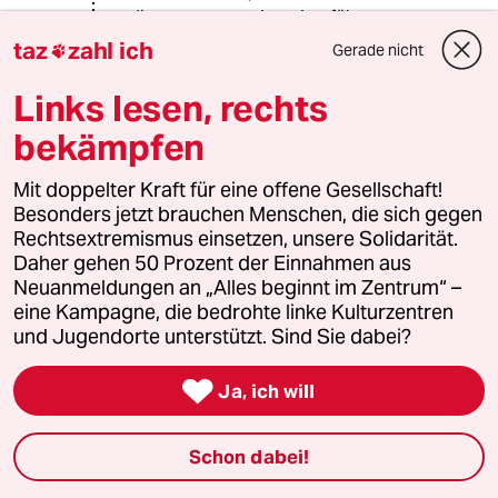
diversen gegen Israel geführten
Kriegen und Terroranschlägen
taz
zahl ich
Gerade nicht

äußert" sagen?
Links lesen, rechts
bekämpfen
4932 (Profil gelöscht)
4G
02.12.2015
,
17:46 Uhr
Mit doppelter Kraft für eine offene Gesellschaft!
@Nicky Arnstein:
Besonders jetzt brauchen Menschen, die sich gegen
Ich bin einer, der sich hier tummelt.
Rechtsextremismus einsetzen, unsere Solidarität.
Ob Sie sich mit Ihrer Antwort da
Daher gehen 50 Prozent der Einnahmen aus
einen großen Gefallen getan haben?
Neuanmeldungen an „Alles beginnt im Zentrum“ –
Ich werde mich in Zukunft mit 'allen
eine Kampagne, die bedrohte linke Kulturzentren
Menschenrechtsverletzern und
und Jugendorte unterstützt. Sind Sie dabei?
anderen Schweinereien' gleichmäßig
befassen. Da sind dann Afghanistan,

Ja, ich will
Brasilien, Uganda, Vietnam, Sudan,
Kongo, Somalia, Syrien, Nordkorea,
USA (Guantanamo) und viele mehr
Schon dabei!
dabei. Gut, wenn Sie sagen, daß