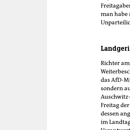
Freitagabe
man habe s
Unparteilic
Landgeri
Richter am
Weiterbesc
das AfD-Mi
sondern au
Auschwitz
Freitag de
dessen ang
im Landtag