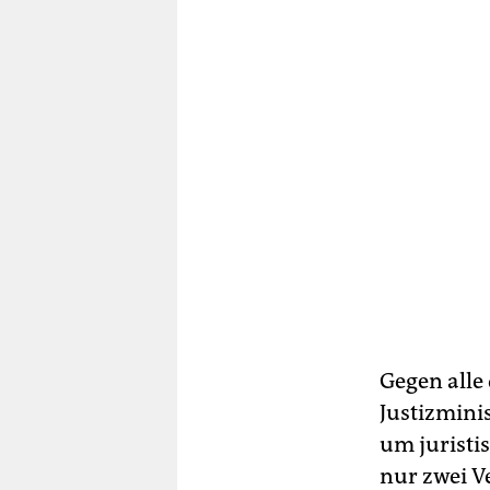
Gegen alle
Justizmini
um juristi
nur zwei V