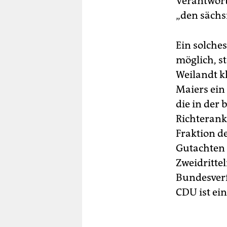
Verantwort
„den sächsi
Ein solches
möglich, s
Weilandt k
Maiers ein
die in der
Richterankl
Fraktion d
Gutachten 
Zweidritte
Bundesverf
CDU ist ein