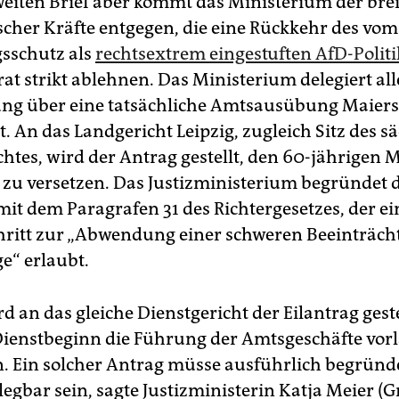
eiten Brief aber kommt das Ministerium der brei
cher Kräfte entgegen, die eine Rückkehr des vom
sschutz als
rechtsextrem eingestuften AfD-Politi
at strikt ablehnen. Das Ministerium delegiert all
ng über eine tatsächliche Amtsausübung Maiers
st. An das Landgericht Leipzig, zugleich Sitz des 
htes, wird der Antrag gestellt, den 60-jährigen 
zu versetzen. Das Justizministerium begründet d
it dem Paragrafen 31 des Richtergesetzes, der e
hritt zur „Abwendung einer schweren Beeinträch
e“ erlaubt.
rd an das gleiche Dienstgericht der Eilantrag gest
 Dienstbeginn die Führung der Amtsgeschäfte vorl
. Ein solcher Antrag müsse ausführlich begründ
legbar sein, sagte Justizministerin Katja Meier (