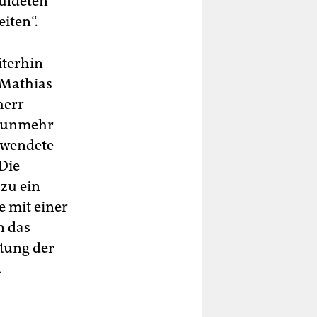
huldeten
eiten“.
iterhin
 Mathias
herr
t nunmehr
ewendete
 Die
zu ein
 mit einer
n das
tung der
.