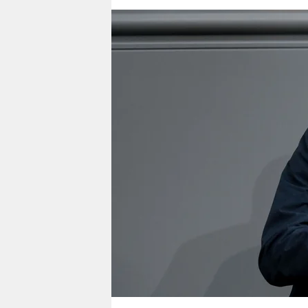
berlin
nord
wahrheit
verlag
verlag
veranstaltungen
shop
fragen & hilfe
unterstützen
abo
genossenschaft