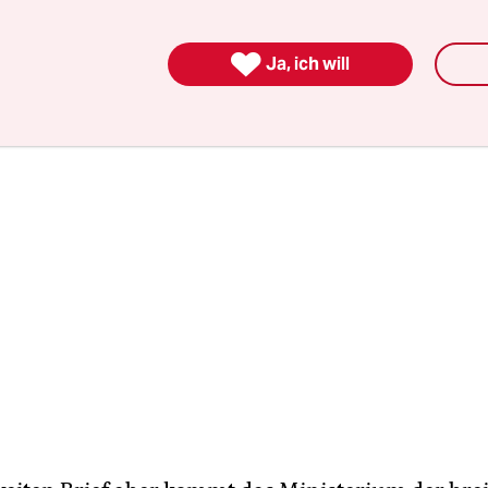
icht Dippoldiswalde zu, einer Kleinstadt mit et
, 20 Kilometer von Dresden entfernt.

Ja, ich will