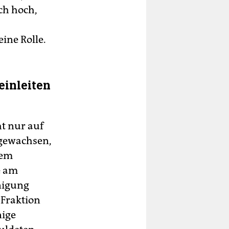
ch hoch,
,
eine Rolle.
einleiten
t nur auf
 gewachsen,
dem
e am
nigung
 Fraktion
nige