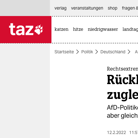
hautnavigation anspringen
hauptinhalt anspringen
footer anspringen
verlag
veranstaltungen
shop
fragen &
katzen
hitze
niedrigwasser
landta

taz zahl ich
taz zahl ich
Startseite
Politik
Deutschland
A
themen
politik
Rechtsextre
Rück
öko
zugl
gesellschaft
AfD-Politik
kultur
aber gleich
sport
12.2.2022
11:5