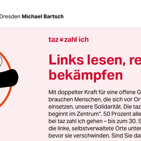
 Dresden
Michael Bartsch
taz
zahl ich

e Richter und ehemalige AfD-Bundestagsabgeord
am Samstag zwei Briefe erhalten. Absender ist da
Links lesen, r
 Justizministerium, bei dem er die ihm zustehen
g in das Richteramt beantragt hatte. Maier war 
bekämpfen
wahl im vorigen September mit seiner erneuten
in Dresden gescheitert. Im ersten Brief steht, d
Mit doppelter Kraft für eine offene G
kehr auch gewährt wird und das Ministerium for
brauchen Menschen, die sich vor O
nügt. Allerdings wird Maier nicht an das Landgeri
einsetzen, unsere Solidarität. Die ta
beginnt im Zentrum“. 50 Prozent a
rückkehren, wo er mit Zivilsachen befasst war, 
bei taz zahl ich gehen – bis zum 30
 etwa in einer Behörde wie dem Justizministeriu
die linke, selbstverwaltete Orte unte
cht. Das Ministerium weist ihm ab dem 14. März e
bevor sie verschwinden. Sind Sie da