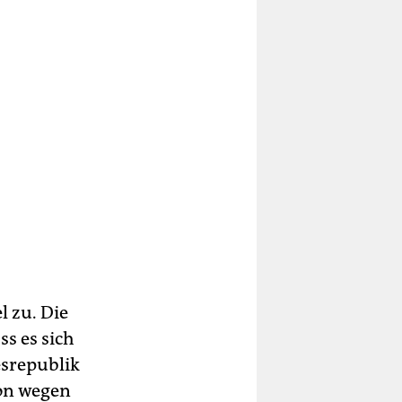
l zu. Die
s es sich
esrepublik
von wegen