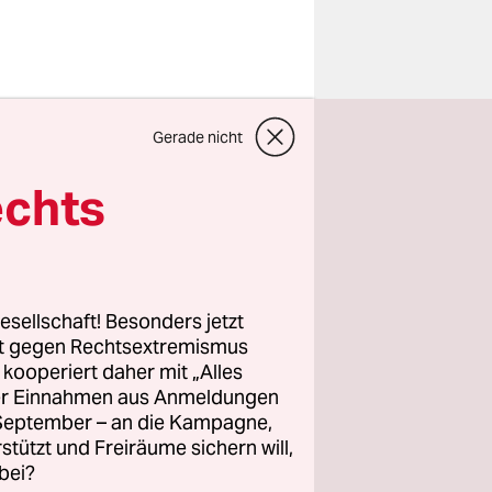
Gerade nicht
nete Jens
s
echts
de
bei der
ass ihm
esellschaft! Besonders jetzt
mal seiner
rt gegen Rechtsextremismus
cht
z kooperiert daher mit „Alles
ller Einnahmen aus Anmeldungen
und wird
. September – an die Kampagne,
m
rstützt und Freiräume sichern will,
ine Stelle
bei?