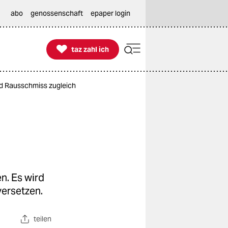
abo
genossenschaft
epaper login

taz zahl ich
taz zahl ich
d Rausschmiss zugleich
n. Es wird
versetzen.
teilen