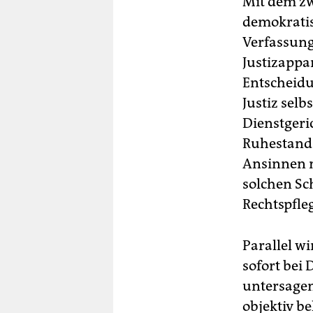
Mit dem zw
demokratis
Verfassung
Justizappar
Entscheidu
Justiz selb
Dienstgeric
Ruhestand 
Ansinnen m
solchen Sc
Rechtspfleg
Parallel wi
sofort bei
untersagen
objektiv be