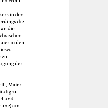
ten Front
kers
in den
erdings die
 an die
sächsischen
Maier in den
ieses
inen
tigung der
ellt, Maier
äufig zu
et und
Grüne) am