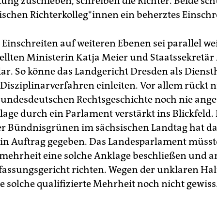
ung zuschieben, schreiben die Richter. Beide sc
schen Rich­ter­kol­le­g*in­nen ein beherztes Einschr
 Einschreiten auf weiteren Ebenen sei parallel we
tellten Ministerin Katja Meier und Staatssekretär
lar. So könne das Landgericht Dresden als Dienst
 Disziplinarverfahren einleiten. Vor allem rück
 bundesdeutschen Rechtsgeschichte noch nie ang
age durch ein Parlament verstärkt ins Blickfeld.
er Bündnisgrünen im sächsischen Landtag hat da
in Auftrag gegeben. Das Landesparlament müsste
lmehrheit eine solche Anklage beschließen und a
assungsgericht richten. Wegen der unklaren Hal
e solche qualifizierte Mehrheit noch nicht gewiss