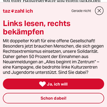
von einer Handfeuerwaffe und einem türkischen
Pass.
taz
zahl ich
Gerade nicht

Die Emp­fän­ge­r:in­nen waren
Links lesen, rechts
Parlamentsabgeordnete der prokurdischen HDP,
bekämpfen
die von Teilen der Erdoğan-Regierung schon lange
als „Terroristen“ denunziert werden.
Mit doppelter Kraft für eine offene Gesellschaft!
Besonders jetzt brauchen Menschen, die sich gegen
Rechtsextremismus einsetzen, unsere Solidarität.
Auch der kurdischstämmige Journalist Hayri
Daher gehen 50 Prozent der Einnahmen aus
Demir hat im Oktober 2020 Drohungen erhalten
Neuanmeldungen an „Alles beginnt im Zentrum“ –
und Anzeige erstattet. Die Drohungen kamen von
eine Kampagne, die bedrohte linke Kulturzentren
Tayfun K.s Accounts. Ein kurzes Schreiben, das
und Jugendorte unterstützt. Sind Sie dabei?
Demir von der Staatsanwaltschaft im April 2021

erhalten hat, zeigt, wie die staatlichen Behörden
Ja, ich will
in der Türkei mit dem Fall umgehen.
Schon dabei!
Die Staatsanwaltschaft schreibt, dass die