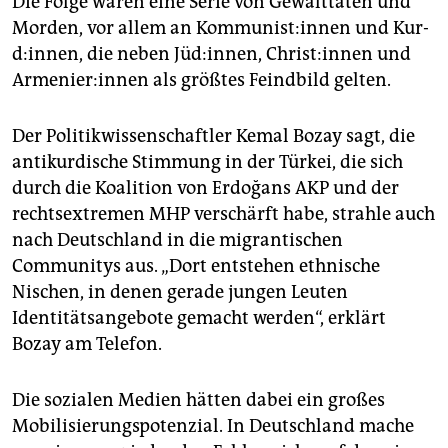
Die Folge waren eine Serie von Gewalttaten und
Morden, vor allem an Kom­mu­nis­t:in­nen und Kur­
d:in­nen, die neben Jü­d:in­nen, Chris­t:in­nen und
Ar­me­nie­r:in­nen als größtes Feindbild gelten.
Der Politikwissenschaftler Kemal Bozay sagt, die
antikurdische Stimmung in der Türkei, die sich
durch die Koalition von Erdoğans AKP und der
rechtsextremen MHP verschärft habe, strahle auch
nach Deutschland in die migrantischen
Communitys aus. „Dort entstehen ethnische
Nischen, in denen gerade jungen Leuten
Identitätsangebote gemacht werden“, erklärt
Bozay am Telefon.
Die sozialen Medien hätten dabei ein großes
Mobilisierungspotenzial. In Deutschland mache