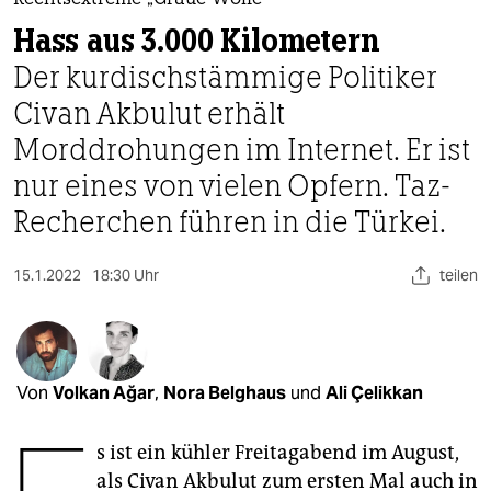
berlin
Rechtsextreme „Graue Wölfe“
Hass aus 3.000 Kilometern
nord
Der kurdischstämmige Politiker
wahrheit
Civan Akbulut erhält
Morddrohungen im Internet. Er ist
verlag
nur eines von vielen Opfern. Taz-
verlag
Recherchen führen in die Türkei.
veranstaltungen
15.1.2022
18:30 Uhr
teilen
shop
fragen & hilfe
unterstützen
Von
Volkan Ağar
,
Nora Belghaus
und
Ali Çelikkan
abo
s ist ein kühler Freitagabend im August,
genossenschaft
als Civan Akbulut zum ersten Mal auch in