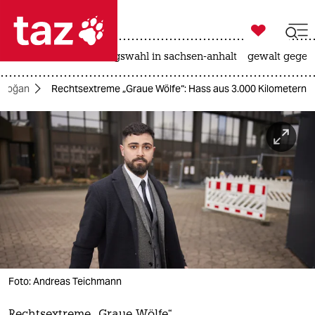

taz zahl ich
hitze
surfen
landtagswahl in sachsen-anhalt
gewalt gegen

taz zahl ich
Erdoğan
Rechtsextreme „Graue Wölfe“: Hass aus 3.000 Kilometern
taz zahl ich
themen
politik
öko
gesellschaft
kultur
Foto: Andreas Teichmann
sport