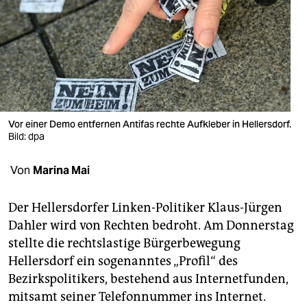
berlin
nord
wahrheit
verlag
verlag
Vor einer Demo entfernen Antifas rechte Aufkleber in Hellersdorf.
Bild: dpa
veranstaltungen
Von
Marina Mai
shop
fragen & hilfe
Der Hellersdorfer Linken-Politiker Klaus-Jürgen
Dahler wird von Rechten bedroht. Am Donnerstag
unterstützen
stellte die rechtslastige Bürgerbewegung
abo
Hellersdorf ein sogenanntes „Profil“ des
Bezirkspolitikers, bestehend aus Internetfunden,
genossenschaft
mitsamt seiner Telefonnummer ins Internet.