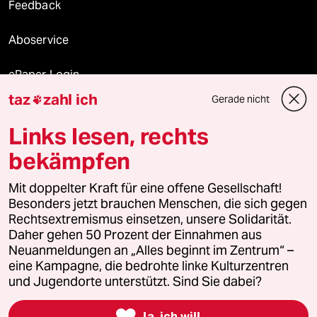
Feedback
Aboservice
ePaper Login
taz
zahl ich
Gerade nicht

Downloads für Abonnierende
Links lesen, rechts
bekämpfen
© 2026 taz Verlags und Vertriebs GmbH
Mit doppelter Kraft für eine offene Gesellschaft!
Alle Rechte vorbehalten. Bei rechtlichen Fragen oder für Genehmigungen
wenden Sie sich bitte an
lizenzen@taz.de
Besonders jetzt brauchen Menschen, die sich gegen
Rechtsextremismus einsetzen, unsere Solidarität.
Daher gehen 50 Prozent der Einnahmen aus
Feedback
Redaktionsstatut
Kommune-Richtlinien
KI-
Neuanmeldungen an „Alles beginnt im Zentrum“ –
eine Kampagne, die bedrohte linke Kulturzentren
Leitlinie
Informant
Datenschutz
Impressum
AGB
und Jugendorte unterstützt. Sind Sie dabei?
Seitenwende
Einwilligungen widerrufen (Ads)

Ja, ich will