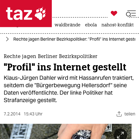

taz zahl ich
niedrigwasser
rente
waldbrände
ebola
nahost-konflikt

taz zahl ich
in
Rechte jagen Berliner Bezirkspolitiker: "Profil" ins Internet gestell
taz zahl ich
themen
Rechte jagen Berliner Bezirkspolitiker
"Profil" ins Internet gestellt
politik
Klaus-Jürgen Dahler wird mit Hassanrufen traktiert,
öko
seitdem die "Bürgerbewegung Hellersdorf" seine
Daten veröffentlichte. Der linke Politiker hat
gesellschaft
Strafanzeige gestellt.
kultur
7.2.2014
15:43 Uhr
teilen
sport