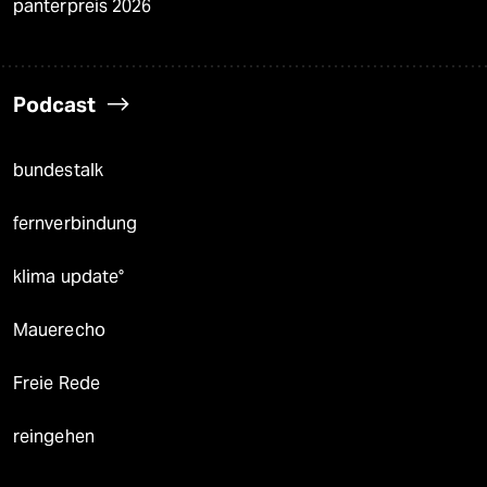
panterpreis 2026
Podcast
bundestalk
fernverbindung
klima update°
Mauerecho
Freie Rede
reingehen