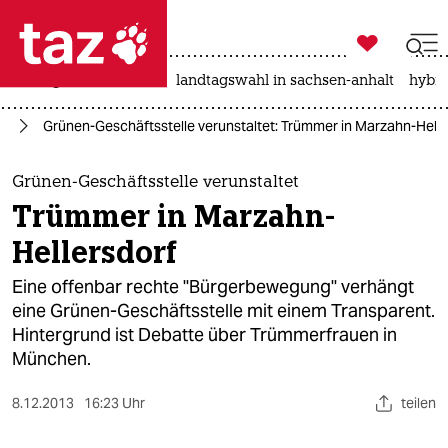

taz zahl ich
niedrigwasser
rente
landtagswahl in sachsen-anhalt
hybri

taz zahl ich
in
Grünen-Geschäftsstelle verunstaltet: Trümmer in Marzahn-Helle
taz zahl ich
themen
Grünen-Geschäftsstelle verunstaltet
Trümmer in Marzahn-
politik
Hellersdorf
öko
Eine offenbar rechte "Bürgerbewegung" verhängt
eine Grünen-Geschäftsstelle mit einem Transparent.
gesellschaft
Hintergrund ist Debatte über Trümmerfrauen in
München.
kultur
sport
8.12.2013
16:23 Uhr
teilen