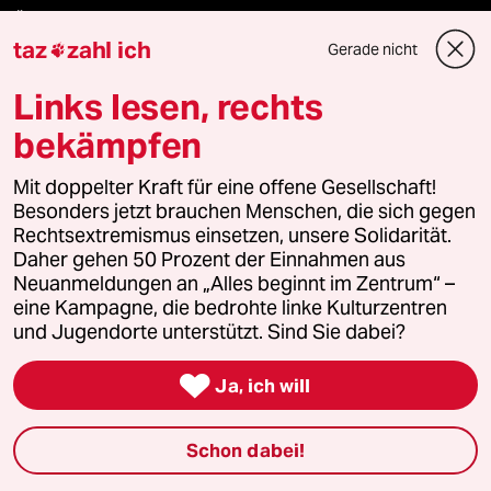
Öko
taz
zahl ich
Gerade nicht

Gesellschaft
Links lesen, rechts
Kultur
bekämpfen
Sport
Mit doppelter Kraft für eine offene Gesellschaft!
Besonders jetzt brauchen Menschen, die sich gegen
Rechtsextremismus einsetzen, unsere Solidarität.
Berlin
Daher gehen 50 Prozent der Einnahmen aus
Neuanmeldungen an „Alles beginnt im Zentrum“ –
Nord
eine Kampagne, die bedrohte linke Kulturzentren
und Jugendorte unterstützt. Sind Sie dabei?
Wahrheit

Ja, ich will
Themen
Schon dabei!