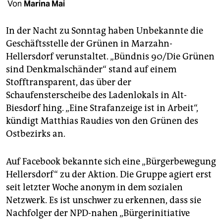
berlin
Von
Marina Mai
nord
In der Nacht zu Sonntag haben Unbekannte die
Geschäftsstelle der Grünen in Marzahn-
wahrheit
Hellersdorf verunstaltet. „Bündnis 90/Die Grünen
verlag
sind Denkmalschänder“ stand auf einem
Stofftransparent, das über der
verlag
Schaufensterscheibe des Ladenlokals in Alt-
veranstaltungen
Biesdorf hing. „Eine Strafanzeige ist in Arbeit“,
kündigt Matthias Raudies von den Grünen des
shop
Ostbezirks an.
fragen & hilfe
Auf Facebook bekannte sich eine „Bürgerbewegung
unterstützen
Hellersdorf“ zu der Aktion. Die Gruppe agiert erst
abo
seit letzter Woche anonym in dem sozialen
Netzwerk. Es ist unschwer zu erkennen, dass sie
genossenschaft
Nachfolger der NPD-nahen „Bürgerinitiative